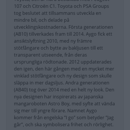
107 och Citroën C1. Toyota och PSA Groups
tog beslutet att tillsammans utveckla en
mindre bil, och delade på
utvecklingskostnaderna. Första generationen
(AB10) tillverkades fram till 2014. Aygo fick ett
ansiktslyftning 2010, med ny främre
stötfångare och bytte av bakljusen till ett
transparent utseende, från deras
ursprungliga rödtonade. 2012 uppdaterades
den igen, den här gången med en mycket mer
vinklad stötfångare och ny design som skulle
släppa in mer dagsljus. Andra generationen
(AB40) tog över 2014 med en helt ny look. Den
nya designen har inspirerats av japanska
mangaroboten Astro Boy, med syfte att vända
sig mer till yngre förare. Namnet Aygo
kommer från engelska ”I go” som betyder ”Jag
går”, och ska symbolisera frihet och rörlighet.