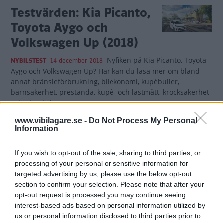
Testvärden: Kia Picanto,
Toyota Aygo och
Volkswagen Up (2018)
Nyfiken på Kia Picanto, Toyota
NYBILSTEST
14 december 2018
Aygo och Volkswagen Up? Här kan du läsa mer om bland
annat bränsleförbrukning, bilekonomi, kupébuller,
barnsäkerhet, prestanda, kupé- och lastmått, krocksäkerhet
och utrustning.
www.vibilagare.se -
Do Not Process My Personal
0 kommentarer
Gasa
Bromsa (3)
Information
Rosttest: Toyota Aygo
If you wish to opt-out of the sale, sharing to third parties, or
processing of your personal or sensitive information for
(2018)
targeted advertising by us, please use the below opt-out
section to confirm your selection. Please note that after your
Toyota har förbättrat rostskyddet
ROST
31 oktober 2018
opt-out request is processed you may continue seeing
jämfört med tidigare Aygo, men det finns fortfarande
interest-based ads based on personal information utilized by
anmärkningar. Läs mer i Vi Bilägares rosttest.
us or personal information disclosed to third parties prior to