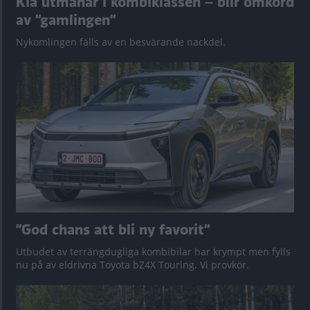
Kia utmanar i kombiklassen – blir omkörd
av ”gamlingen”
Nykomlingen fälls av en besvärande nackdel.
”God chans att bli ny favorit”
Utbudet av terrängdugliga kombibilar har krympt men fylls
nu på av eldrivna Toyota bZ4X Touring. Vi provkör.