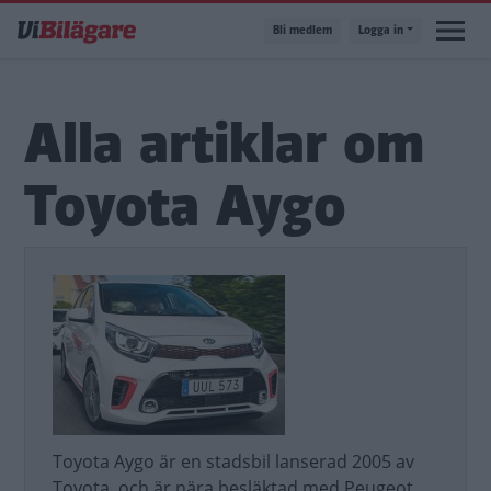
Hoppa
Bli medlem
Logga in
till
huvudinnehåll
Alla artiklar om
Toyota Aygo
Toyota Aygo är en stadsbil lanserad 2005 av
Toyota, och är nära besläktad med Peugeot