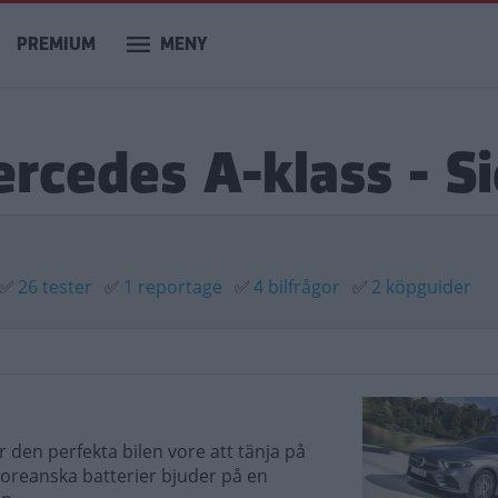
PREMIUM
MENY
ercedes A-klass - S
✅
26 tester
✅
1 reportage
✅
4 bilfrågor
✅
2 köpguider
 den perfekta bilen vore att tänja på
oreanska batterier bjuder på en