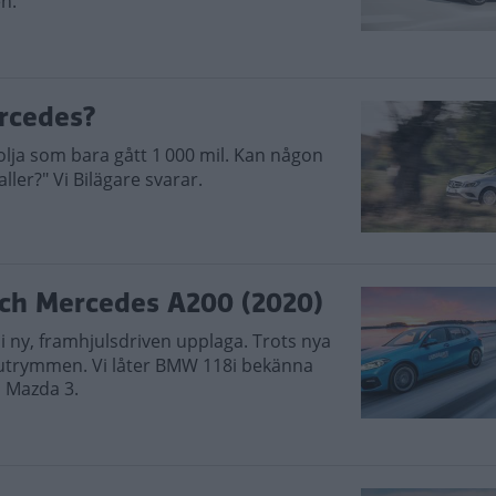
n.
ercedes?
olja som bara gått 1 000 mil. Kan någon
ler?" Vi Bilägare svarar.
och Mercedes A200 (2020)
i ny, framhjulsdriven upplaga. Trots nya
a utrymmen. Vi låter BMW 118i bekänna
h Mazda 3.