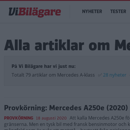
Hoppa
Main
till
NYHETER
TESTER
navigation
huvudinnehåll
Alla artiklar om M
På Vi Bilägare har vi just nu:
Totalt 79 artiklar om Mercedes A-klass
✅
28 nyheter
Provkörning: Mercedes A250e (2020)
Att kalla Mercedes A250e för
PROVKÖRNING
18 augusti 2020
gränserna. Men en tysk bil med fransk bensinmotor och k