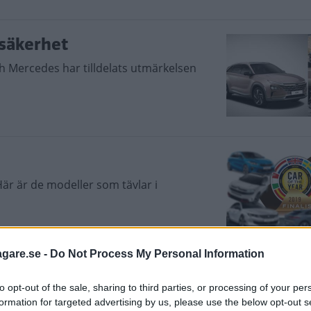
ksäkerhet
h Mercedes har tilldelats utmärkelsen
 Här är de modeller som tävlar i
agare.se -
Do Not Process My Personal Information
to opt-out of the sale, sharing to third parties, or processing of your per
nnan design än sina föregångare. Som
formation for targeted advertising by us, please use the below opt-out s