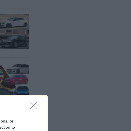
sonal or
ection to