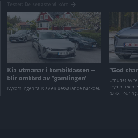
Tester: De senaste vi kört
Kia utmanar i kombiklassen –
”God chans
blir omkörd av ”gamlingen”
Utbudet av te
krympt men fy
Nykomlingen fälls av en besvärande nackdel.
bZ4X Touring.