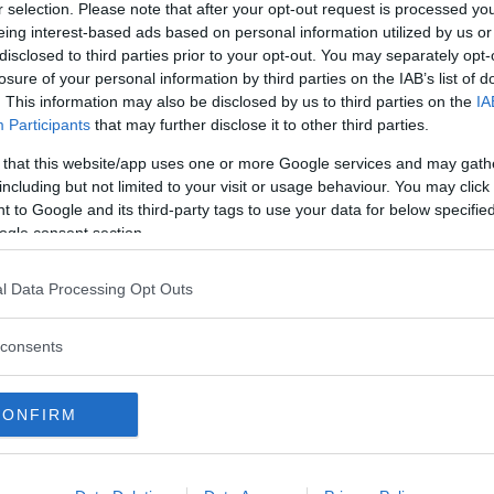
r selection. Please note that after your opt-out request is processed y
eing interest-based ads based on personal information utilized by us or
disclosed to third parties prior to your opt-out. You may separately opt-
losure of your personal information by third parties on the IAB’s list of
. This information may also be disclosed by us to third parties on the
IA
Participants
that may further disclose it to other third parties.
 that this website/app uses one or more Google services and may gath
after i Mercedes prestandapumpade
including but not limited to your visit or usage behaviour. You may click 
 to Google and its third-party tags to use your data for below specifi
ogle consent section.
l Data Processing Opt Outs
rie och Honda Civic (2018)
consents
ass, BMW 1-serie och Honda Civic? Läs
CONFIRM