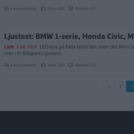
5 kommentarer
Gasa (20)
Bromsa (17)
Ljustest: BMW 1-serie, Honda Civic, 
LED-ljus på hela testtrion, men det finns s
LJUS
5 juli 2018
mer i Vi Bilägares ljustest.
4 kommentarer
Gasa (20)
Bromsa (11)
Paginering
Föregåend
‹
Sida
1
N
2
sida
s