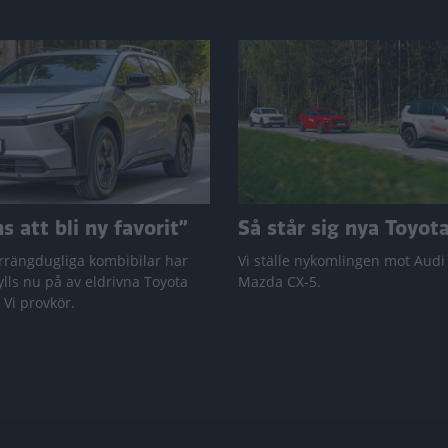
 att bli ny favorit”
Så står sig nya Toyot
rrängdugliga kombibilar har
Vi ställe nykomlingen mot Audi
lls nu på av eldrivna Toyota
Mazda CX-5.
 Vi provkör.