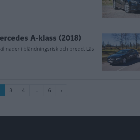
Mercedes A-klass (2018)
killnader i bländningsrisk och bredd. Läs
e
uvarande
Sida
3
Sida
4
…
Sida
6
Nästa
›
ida
sida