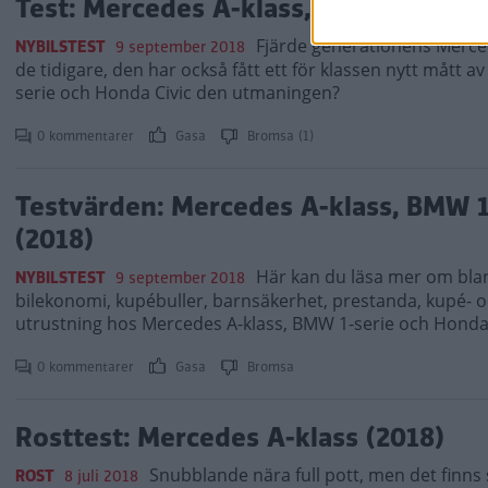
Test: Mercedes A-klass, BMW 1-serie 
Fjärde generationens Merced
NYBILSTEST
9 september 2018
de tidigare, den har också fått ett för klassen nytt mått 
serie och Honda Civic den utmaningen?
0 kommentarer
Gasa
Bromsa (1)
Testvärden: Mercedes A-klass, BMW 1
(2018)
Här kan du läsa mer om bla
NYBILSTEST
9 september 2018
bilekonomi, kupébuller, barnsäkerhet, prestanda, kupé- o
utrustning hos Mercedes A-klass, BMW 1-serie och Honda 
0 kommentarer
Gasa
Bromsa
Rosttest: Mercedes A-klass (2018)
Snubblande nära full pott, men det finns s
ROST
8 juli 2018