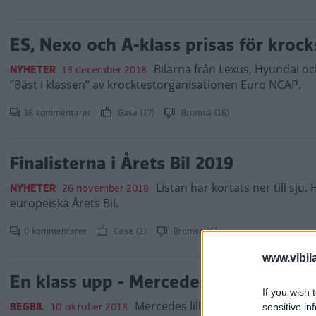
ES, Nexo och A-klass prisas för kroc
Bilarna från Lexus, Hyundai oc
NYHETER
13 december 2018
”Bäst i klassen” av krocktestorganisationen Euro NCAP.
16 kommentarer
Gasa (17)
Bromsa (16)
Finalisterna i Årets Bil 2019
Listan har kortats ner till sju.
NYHETER
26 november 2018
europeiska Årets Bil.
0 kommentarer
Gasa (2)
Bromsa (6)
www.vibil
En klass upp - Mercedes lilla A-klass
If you wish 
Mercedes lilla A-klass har helt a
BEGBIL
10 oktober 2018
sensitive in