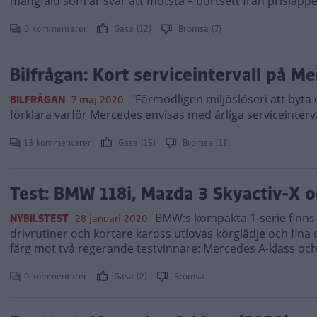
mångfald som är svår att motstå – bortsett från prislappe
0 kommentarer
Gasa (12)
Bromsa (7)
Bilfrågan: Kort serviceintervall på M
"Förmodligen miljöslöseri att byta 
BILFRÅGAN
7 maj 2020
förklara varför Mercedes envisas med årliga serviceinterval
13 kommentarer
Gasa (15)
Bromsa (11)
Test: BMW 118i, Mazda 3 Skyactiv-X 
BMW:s kompakta 1-serie finns 
NYBILSTEST
28 januari 2020
drivrutiner och kortare kaross utlovas körglädje och fin
färg mot två regerande testvinnare: Mercedes A-klass oc
0 kommentarer
Gasa (2)
Bromsa