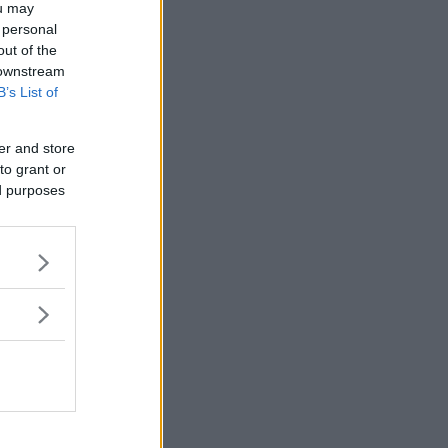
ou may
 personal
out of the
 downstream
B’s List of
er and store
to grant or
ed purposes