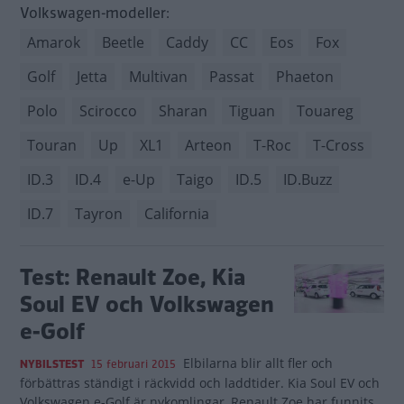
Volkswagen-modeller:
Amarok
Beetle
Caddy
CC
Eos
Fox
Golf
Jetta
Multivan
Passat
Phaeton
Polo
Scirocco
Sharan
Tiguan
Touareg
Touran
Up
XL1
Arteon
T-Roc
T-Cross
ID.3
ID.4
e-Up
Taigo
ID.5
ID.Buzz
ID.7
Tayron
California
Test: Renault Zoe, Kia
Soul EV och Volkswagen
e-Golf
Elbilarna blir allt fler och
NYBILSTEST
15 februari 2015
förbättras ständigt i räckvidd och laddtider. Kia Soul EV och
Volkswagen e-Golf är nykomlingar, Renault Zoe har funnits