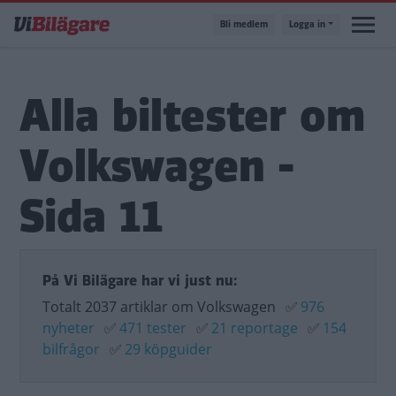
Hoppa
Bli medlem
Logga in
till
huvudinnehåll
Alla biltester om
Volkswagen -
Sida 11
På Vi Bilägare har vi just nu:
Totalt 2037 artiklar om Volkswagen
✅
976
nyheter
✅
471 tester
✅
21 reportage
✅
154
bilfrågor
✅
29 köpguider