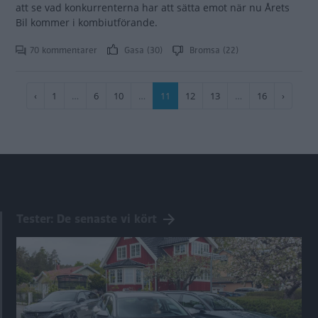
att se vad konkurrenterna har att sätta emot när nu Årets
Bil kommer i kombiutförande.
70 kommentarer
Gasa (30)
Bromsa (22)
Paginering
Föregående
‹
Sida
1
…
Sida
6
Sida
10
…
Nuvarande
11
Sida
12
Sida
13
…
Sida
16
Nästa
›
sida
sida
sida
Tester: De senaste vi kört