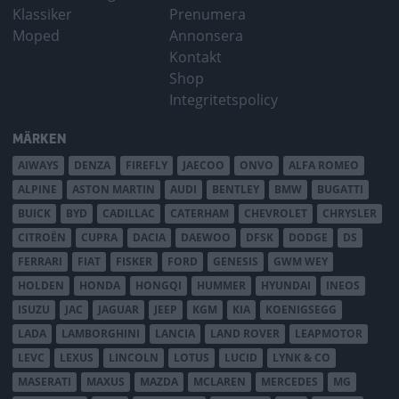
Klassiker
Prenumera
Moped
Annonsera
Kontakt
Shop
Integritetspolicy
MÄRKEN
AIWAYS
DENZA
FIREFLY
JAECOO
ONVO
ALFA ROMEO
ALPINE
ASTON MARTIN
AUDI
BENTLEY
BMW
BUGATTI
BUICK
BYD
CADILLAC
CATERHAM
CHEVROLET
CHRYSLER
CITROËN
CUPRA
DACIA
DAEWOO
DFSK
DODGE
DS
FERRARI
FIAT
FISKER
FORD
GENESIS
GWM WEY
HOLDEN
HONDA
HONGQI
HUMMER
HYUNDAI
INEOS
ISUZU
JAC
JAGUAR
JEEP
KGM
KIA
KOENIGSEGG
LADA
LAMBORGHINI
LANCIA
LAND ROVER
LEAPMOTOR
LEVC
LEXUS
LINCOLN
LOTUS
LUCID
LYNK & CO
MASERATI
MAXUS
MAZDA
MCLAREN
MERCEDES
MG