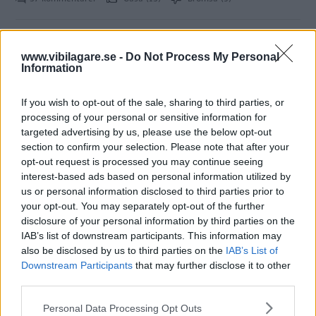
Provkörning:
www.vibilagare.se -
Do Not Process My Personal
Volkswagen Golf R
Information
(2014)
If you wish to opt-out of the sale, sharing to third parties, or
Bokstaven R står för den
PROVKÖRNING
7 mars 2014
processing of your personal or sensitive information for
snabbaste Golf som VW-fabriken någonsin gjort. Med 300
targeted advertising by us, please use the below opt-out
hästar, fyrhjulsdrift och antisladdsystem som kan stängas
section to confirm your selection. Please note that after your
av är den perfekt för isdans.
opt-out request is processed you may continue seeing
interest-based ads based on personal information utilized by
15 kommentarer
Gasa (9)
Bromsa (8)
us or personal information disclosed to third parties prior to
your opt-out. You may separately opt-out of the further
disclosure of your personal information by third parties on the
Biltest: Mazda3,
IAB’s list of downstream participants. This information may
Peugeot 308,
also be disclosed by us to third parties on the
IAB’s List of
Volkswagen Golf (2013)
Downstream Participants
that may further disclose it to other
third parties.
Volkswagen Golf har hittills
NYBILSTEST
23 januari 2014
Please note that this website/app uses one or more Google
Personal Data Processing Opt Outs
besegrat alla uppstickare, men nu kommer två konkurrenter