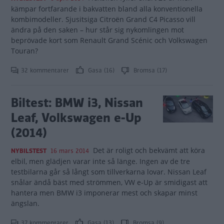
kämpar fortfarande i bakvatten bland alla konventionella
kombimodeller. Sjusitsiga Citroën Grand C4 Picasso vill
ändra på den saken – hur står sig nykomlingen mot
beprövade kort som Renault Grand Scénic och Volkswagen
Touran?
32 kommentarer
Gasa (16)
Bromsa (17)
Biltest: BMW i3, Nissan
Leaf, Volkswagen e-Up
(2014)
Det är roligt och bekvämt att köra
NYBILSTEST
16 mars 2014
elbil, men glädjen varar inte så länge. Ingen av de tre
testbilarna går så långt som tillverkarna lovar. Nissan Leaf
snålar ändå bäst med strömmen, VW e-Up är smidigast att
hantera men BMW i3 imponerar mest och skapar minst
ängslan.
37 kommentarer
Gasa (13)
Bromsa (9)