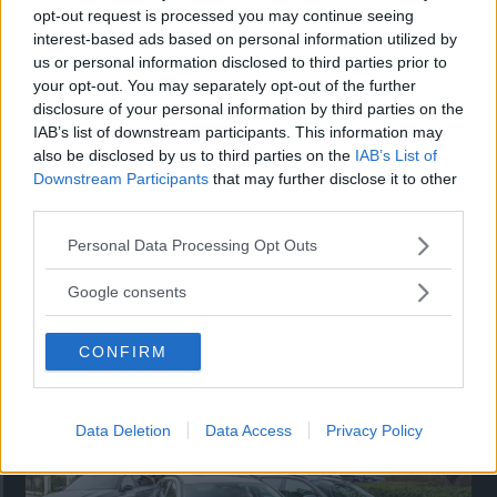
folkvagn. Fast glöm det där med folklig. Priset är över en
opt-out request is processed you may continue seeing
miljon och bränslenotan kan knäcka den bästa ekonomi.
interest-based ads based on personal information utilized by
Tänk vilken skillnad mot gamla "Bubblan"!
us or personal information disclosed to third parties prior to
your opt-out. You may separately opt-out of the further
0 kommentarer
Gasa (10)
Bromsa (9)
disclosure of your personal information by third parties on the
IAB’s list of downstream participants. This information may
Paginering
also be disclosed by us to third parties on the
IAB’s List of
Föregående
‹
Sida
1
…
Sida
8
Sida
13
Sida
14
Sida
15
…
Nuvarande
16
Downstream Participants
that may further disclose it to other
third parties.
sida
sida
Please note that this website/app uses one or more Google
Personal Data Processing Opt Outs
services and may gather and store information including but
not limited to your visit or usage behaviour. You may click to
Google consents
grant or deny consent to Google and its third-party tags to
use your data for below specified purposes in below Google
CONFIRM
consent section.
Tester: De senaste vi kört
Data Deletion
Data Access
Privacy Policy