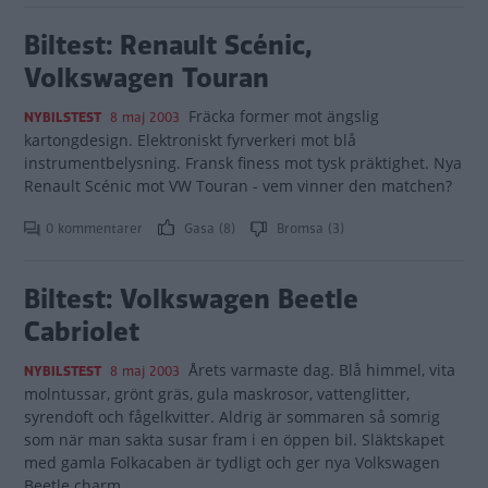
Biltest: Renault Scénic,
Volkswagen Touran
Fräcka former mot ängslig
NYBILSTEST
8 maj 2003
kartongdesign. Elektroniskt fyrverkeri mot blå
instrumentbelysning. Fransk finess mot tysk präktighet. Nya
Renault Scénic mot VW Touran - vem vinner den matchen?
0 kommentarer
Gasa (8)
Bromsa (3)
Biltest: Volkswagen Beetle
Cabriolet
Årets varmaste dag. Blå himmel, vita
NYBILSTEST
8 maj 2003
molntussar, grönt gräs, gula maskrosor, vattenglitter,
syrendoft och fågelkvitter. Aldrig är sommaren så somrig
som när man sakta susar fram i en öppen bil. Släktskapet
med gamla Folkacaben är tydligt och ger nya Volkswagen
Beetle charm.