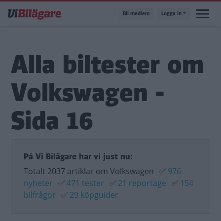
Hoppa
Bli medlem
Logga in
till
huvudinnehåll
Alla biltester om
Volkswagen -
Sida 16
På Vi Bilägare har vi just nu:
Totalt 2037 artiklar om Volkswagen
✅
976
nyheter
✅
471 tester
✅
21 reportage
✅
154
bilfrågor
✅
29 köpguider