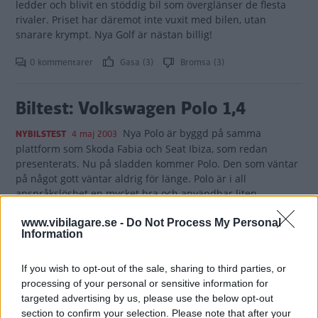
ledder och blivit en stöddig bil som överglänser de flesta
rivaler. Priset har däremot inte vuxit med bilen, utan
snarare krympt. Nya Golf är nästan billig!
0 kommentarer
Gasa (3)
Bromsa (3)
Biltest: Volkswagen Polo 1,4
Nya Polo är byggd på samma
NYBILSTEST
4 maj 2003
plattform som Skoda Fabia och Seat Ibiza, som redan
presenterats. Nu på sladden kommer Polo. Den som väntar
på något gott väntar aldrig för länge. Polo är i all
anspråkslöshet en mycket bra och användbar liten
familjebil.
www.vibilagare.se -
Do Not Process My Personal
Information
1 kommentarer
Gasa (7)
Bromsa (7)
If you wish to opt-out of the sale, sharing to third parties, or
Biltest: Volkswagen Phaeton W12
processing of your personal or sensitive information for
targeted advertising by us, please use the below opt-out
VW Phaeton W12 är världens bästa
NYBILSTEST
7 maj 2002
section to confirm your selection. Please note that after your