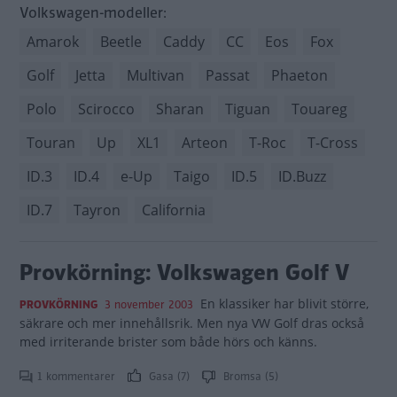
Volkswagen-modeller:
Amarok
Beetle
Caddy
CC
Eos
Fox
Golf
Jetta
Multivan
Passat
Phaeton
Polo
Scirocco
Sharan
Tiguan
Touareg
Touran
Up
XL1
Arteon
T-Roc
T-Cross
ID.3
ID.4
e-Up
Taigo
ID.5
ID.Buzz
ID.7
Tayron
California
Provkörning: Volkswagen Golf V
En klassiker har blivit större,
PROVKÖRNING
3 november 2003
säkrare och mer innehållsrik. Men nya VW Golf dras också
med irriterande brister som både hörs och känns.
1 kommentarer
Gasa (7)
Bromsa (5)