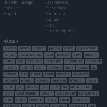
Husbil&Husvagn
Läsarservice
Klassiker
Prenumera
Moped
Annonsera
Kontakt
Shop
Integritetspolicy
MÄRKEN
AIWAYS
DENZA
FIREFLY
JAECOO
ONVO
ALFA ROMEO
ALPINE
ASTON MARTIN
AUDI
BENTLEY
BMW
BUGATTI
BUICK
BYD
CADILLAC
CATERHAM
CHEVROLET
CHRYSLER
CITROËN
CUPRA
DACIA
DAEWOO
DFSK
DODGE
DS
FERRARI
FIAT
FISKER
FORD
GENESIS
GWM WEY
HOLDEN
HONDA
HONGQI
HUMMER
HYUNDAI
INEOS
ISUZU
JAC
JAGUAR
JEEP
KGM
KIA
KOENIGSEGG
LADA
LAMBORGHINI
LANCIA
LAND ROVER
LEAPMOTOR
LEVC
LEXUS
LINCOLN
LOTUS
LUCID
LYNK & CO
MASERATI
MAXUS
MAZDA
MCLAREN
MERCEDES
MG