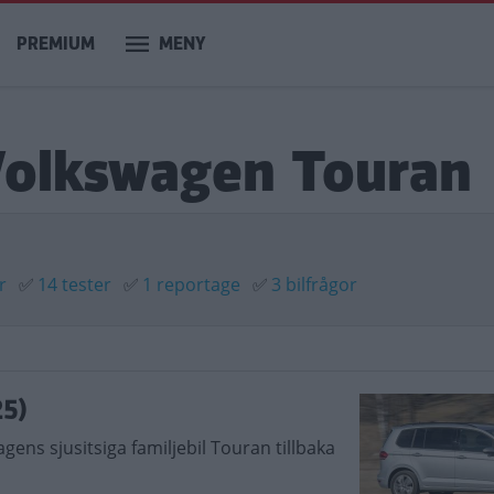
PREMIUM
MENY
 Volkswagen Touran
r
✅
14 tester
✅
1 reportage
✅
3 bilfrågor
25)
gens sjusitsiga familjebil Touran tillbaka