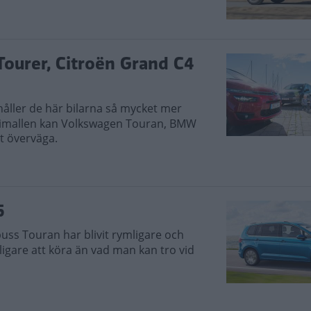
ourer, Citroën Grand C4
åller de här bilarna så mycket mer
bimallen kan Volkswagen Touran, BMW
t överväga.
5
buss Touran har blivit rymligare och
ligare att köra än vad man kan tro vid