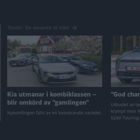
Tester: De senaste vi kört
Kia utmanar i kombiklassen –
”God chans
blir omkörd av ”gamlingen”
Utbudet av te
krympt men fy
Nykomlingen fälls av en besvärande nackdel.
bZ4X Touring.