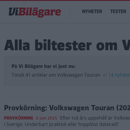
Hoppa
Main
till
NYHETER
TESTER
navigation
huvudinnehåll
Alla biltester om
På Vi Bilägare har vi just nu:
Totalt 41 artiklar om Volkswagen Touran
✅
14 nyhete
Provkörning: Volkswagen Touran (20
Efter två års uppehåll är Volkswa
PROVKÖRNING
6 juni 2025
i Sverige. Underbart praktisk eller hopplöst daterad?