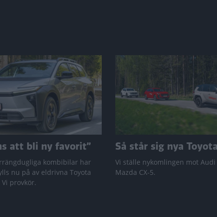
 att bli ny favorit”
Så står sig nya Toyot
rrängdugliga kombibilar har
Vi ställe nykomlingen mot Audi
lls nu på av eldrivna Toyota
Mazda CX-5.
 Vi provkör.