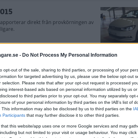
2015
apporterar direkt från provkörningen av
ligare.
agare.se -
Do Not Process My Personal Information
nault Grand Scénic,
to opt-out of the sale, sharing to third parties, or processing of your per
formation for targeted advertising by us, please use the below opt-out s
ämpar fortfarande i bakvatten bland alla
r selection. Please note that after your opt-out request is processed y
4 Picasso vill ändra på den saken – hur
eing interest-based ads based on personal information utilized by us or
rand Scénic och Volkswagen Touran?
disclosed to third parties prior to your opt-out. You may separately opt-
losure of your personal information by third parties on the IAB’s list of
. This information may also be disclosed by us to third parties on the
IA
Participants
that may further disclose it to other third parties.
nd C-Max (2010)
 that this website/app uses one or more Google services and may gath
including but not limited to your visit or usage behaviour. You may click 