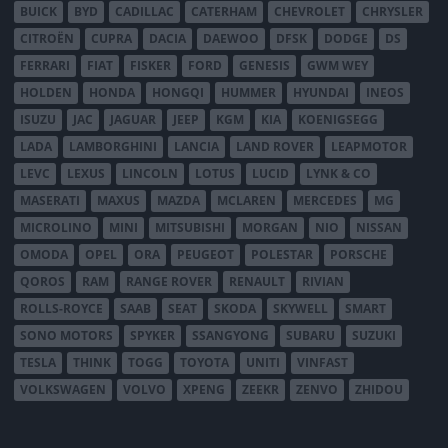
BUICK
BYD
CADILLAC
CATERHAM
CHEVROLET
CHRYSLER
CITROËN
CUPRA
DACIA
DAEWOO
DFSK
DODGE
DS
FERRARI
FIAT
FISKER
FORD
GENESIS
GWM WEY
HOLDEN
HONDA
HONGQI
HUMMER
HYUNDAI
INEOS
ISUZU
JAC
JAGUAR
JEEP
KGM
KIA
KOENIGSEGG
LADA
LAMBORGHINI
LANCIA
LAND ROVER
LEAPMOTOR
LEVC
LEXUS
LINCOLN
LOTUS
LUCID
LYNK & CO
MASERATI
MAXUS
MAZDA
MCLAREN
MERCEDES
MG
MICROLINO
MINI
MITSUBISHI
MORGAN
NIO
NISSAN
OMODA
OPEL
ORA
PEUGEOT
POLESTAR
PORSCHE
QOROS
RAM
RANGE ROVER
RENAULT
RIVIAN
ROLLS-ROYCE
SAAB
SEAT
SKODA
SKYWELL
SMART
SONO MOTORS
SPYKER
SSANGYONG
SUBARU
SUZUKI
TESLA
THINK
TOGG
TOYOTA
UNITI
VINFAST
VOLKSWAGEN
VOLVO
XPENG
ZEEKR
ZENVO
ZHIDOU