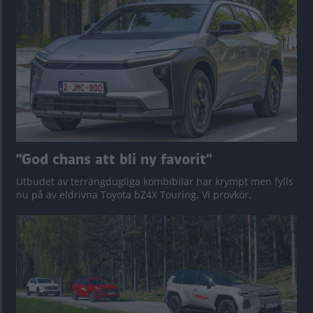
”God chans att bli ny favorit”
Utbudet av terrängdugliga kombibilar har krympt men fylls
nu på av eldrivna Toyota bZ4X Touring. Vi provkör.