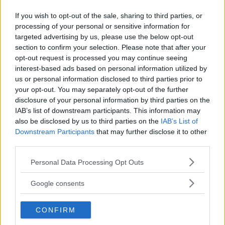
15 kommentarer
Gasa (9)
Bromsa (8)
If you wish to opt-out of the sale, sharing to third parties, or
processing of your personal or sensitive information for
targeted advertising by us, please use the below opt-out
Biltest: Chevrolet Spark,
section to confirm your selection. Please note that after your
Renault Twingo,
opt-out request is processed you may continue seeing
interest-based ads based on personal information utilized by
Volkswagen Up (2012)
us or personal information disclosed to third parties prior to
your opt-out. You may separately opt-out of the further
Det blev en rivstart för lilla VW Up i
NYBILSTEST
30 juni 2012
disclosure of your personal information by third parties on the
det första riktiga testet. Med stor charm, hög säkerhetsnivå
IAB’s list of downstream participants. This information may
och fina köregenskaper är den nya mini-folkan överlägsen
also be disclosed by us to third parties on the
IAB’s List of
sina konkurrenter på nästan alla punkter. Chevrolet Spark
Downstream Participants
that may further disclose it to other
och Renault Twingo får se sig rejält överkörda.
third parties.
10 kommentarer
Gasa (12)
Bromsa (7)
Please note that this website/app uses one or more Google
Personal Data Processing Opt Outs
services and may gather and store information including but
not limited to your visit or usage behaviour. You may click to
Google consents
Provkörda: Volkswagen
grant or deny consent to Google and its third-party tags to
E-Up, Eco-Up och GT-Up
use your data for below specified purposes in below Google
CONFIRM
consent section.
(2013)