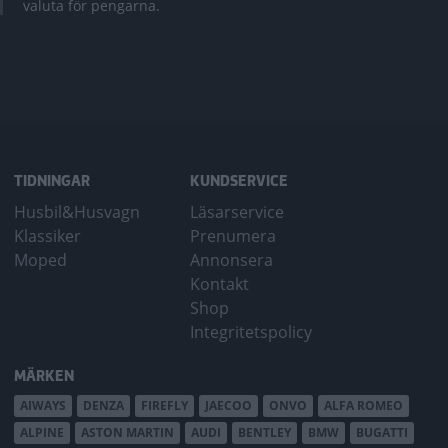
valuta för pengarna.
TIDNINGAR
KUNDSERVICE
Husbil&Husvagn
Läsarservice
Klassiker
Prenumera
Moped
Annonsera
Kontakt
Shop
Integritetspolicy
MÄRKEN
AIWAYS
DENZA
FIREFLY
JAECOO
ONVO
ALFA ROMEO
ALPINE
ASTON MARTIN
AUDI
BENTLEY
BMW
BUGATTI