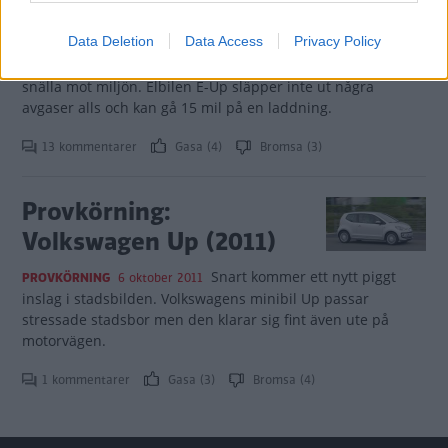
Minibilen Up har nätt och jämnt
PROVKÖRNING
5 mars 2012
Data Deletion
Data Access
Privacy Policy
lanserats, förrän Volkswagen är igång med nya varianter.
Snart finns Up med fyra dörrar och flera motorer som är
snälla mot miljön. Elbilen E-Up släpper inte ut några
avgaser alls och kan gå 15 mil på en laddning.
13 kommentarer
Gasa (4)
Bromsa (3)
Provkörning:
Volkswagen Up (2011)
Snart kommer ett nytt piggt
PROVKÖRNING
6 oktober 2011
inslag i stadsbilden. Volkswagens minibil Up passar
stressade stadsbor men den klarar sig fint även ute på
motorvägen.
1 kommentarer
Gasa (3)
Bromsa (4)