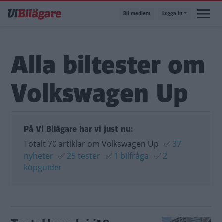
Hoppa
Bli medlem
Logga in
till
huvudinnehåll
Alla biltester om
Volkswagen Up
På Vi Bilägare har vi just nu:
Totalt 70 artiklar om Volkswagen Up
✅
37
nyheter
✅
25 tester
✅
1 bilfråga
✅
2
köpguider