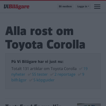
Hoppa
Bli medlem
Logga in
till
huvudinnehåll
Alla rost om
Toyota Corolla
På Vi Bilägare har vi just nu:
Totalt 131 artiklar om Toyota Corolla
✅
19
nyheter
✅
55 tester
✅
2 reportage
✅
9
bilfrågor
✅
5 köpguider