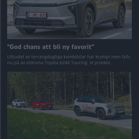
”God chans att bli ny favorit”
Utbudet av terrängdugliga kombibilar har krympt men fylls
nu på av eldrivna Toyota bZ4X Touring. Vi provkör.