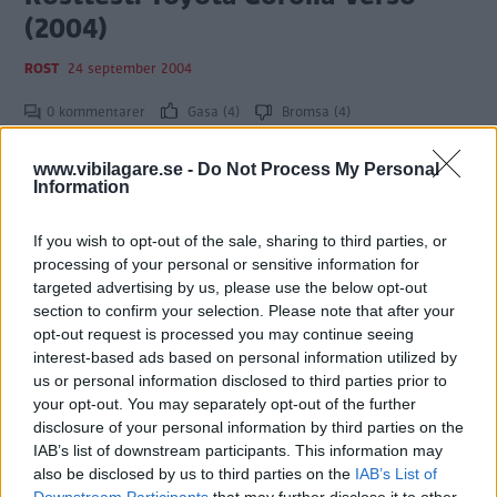
(2004)
ROST
24 september 2004
0 kommentarer
Gasa (4)
Bromsa (4)
www.vibilagare.se -
Do Not Process My Personal
Rosttest: Toyota Corolla Touring
Information
1,6 Linea Sol (2004)
If you wish to opt-out of the sale, sharing to third parties, or
ROST
24 september 2004
processing of your personal or sensitive information for
targeted advertising by us, please use the below opt-out
0 kommentarer
Gasa (1)
Bromsa (1)
section to confirm your selection. Please note that after your
opt-out request is processed you may continue seeing
interest-based ads based on personal information utilized by
Rosttest: Toyota Corolla 1,6 5-d
us or personal information disclosed to third parties prior to
Linea Sol (2002)
your opt-out. You may separately opt-out of the further
disclosure of your personal information by third parties on the
ROST
24 september 2002
IAB’s list of downstream participants. This information may
also be disclosed by us to third parties on the
IAB’s List of
0 kommentarer
Gasa (7)
Bromsa (2)
Downstream Participants
that may further disclose it to other