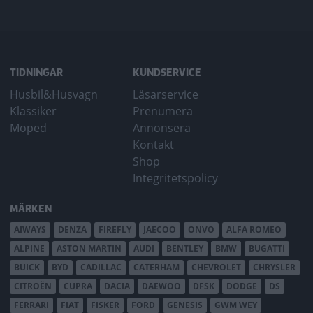
TIDNINGAR
KUNDSERVICE
Husbil&Husvagn
Läsarservice
Klassiker
Prenumera
Moped
Annonsera
Kontakt
Shop
Integritetspolicy
MÄRKEN
AIWAYS
DENZA
FIREFLY
JAECOO
ONVO
ALFA ROMEO
ALPINE
ASTON MARTIN
AUDI
BENTLEY
BMW
BUGATTI
BUICK
BYD
CADILLAC
CATERHAM
CHEVROLET
CHRYSLER
CITROËN
CUPRA
DACIA
DAEWOO
DFSK
DODGE
DS
FERRARI
FIAT
FISKER
FORD
GENESIS
GWM WEY