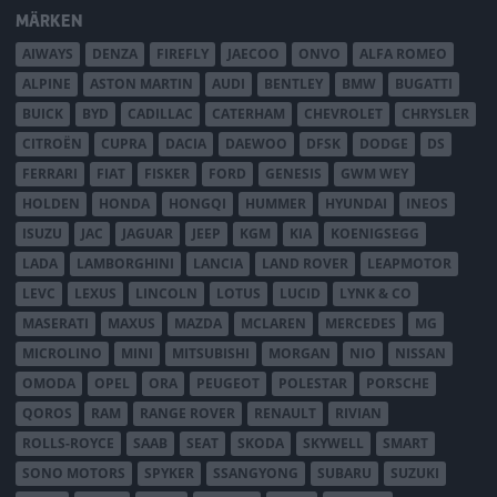
MÄRKEN
AIWAYS
DENZA
FIREFLY
JAECOO
ONVO
ALFA ROMEO
ALPINE
ASTON MARTIN
AUDI
BENTLEY
BMW
BUGATTI
BUICK
BYD
CADILLAC
CATERHAM
CHEVROLET
CHRYSLER
CITROËN
CUPRA
DACIA
DAEWOO
DFSK
DODGE
DS
FERRARI
FIAT
FISKER
FORD
GENESIS
GWM WEY
HOLDEN
HONDA
HONGQI
HUMMER
HYUNDAI
INEOS
ISUZU
JAC
JAGUAR
JEEP
KGM
KIA
KOENIGSEGG
LADA
LAMBORGHINI
LANCIA
LAND ROVER
LEAPMOTOR
LEVC
LEXUS
LINCOLN
LOTUS
LUCID
LYNK & CO
MASERATI
MAXUS
MAZDA
MCLAREN
MERCEDES
MG
MICROLINO
MINI
MITSUBISHI
MORGAN
NIO
NISSAN
OMODA
OPEL
ORA
PEUGEOT
POLESTAR
PORSCHE
QOROS
RAM
RANGE ROVER
RENAULT
RIVIAN
ROLLS-ROYCE
SAAB
SEAT
SKODA
SKYWELL
SMART
SONO MOTORS
SPYKER
SSANGYONG
SUBARU
SUZUKI