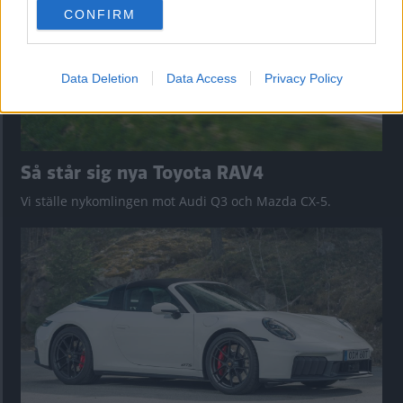
CONFIRM
consent section.
Data Deletion
Data Access
Privacy Policy
Så står sig nya Toyota RAV4
Vi ställe nykomlingen mot Audi Q3 och Mazda CX-5.