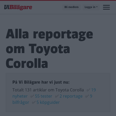
Hoppa
Bli medlem
Logga in
till
huvudinnehåll
Alla reportage
om Toyota
Corolla
På Vi Bilägare har vi just nu:
Totalt 131 artiklar om Toyota Corolla
✅
19
nyheter
✅
55 tester
✅
2 reportage
✅
9
bilfrågor
✅
5 köpguider