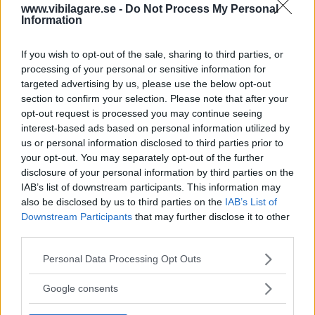
av ”gamlingen”
www.vibilagare.se -
Do Not Process My Personal
Information
Nykomlingen fälls av en besvärande nackdel.
If you wish to opt-out of the sale, sharing to third parties, or
processing of your personal or sensitive information for
targeted advertising by us, please use the below opt-out
section to confirm your selection. Please note that after your
opt-out request is processed you may continue seeing
interest-based ads based on personal information utilized by
us or personal information disclosed to third parties prior to
your opt-out. You may separately opt-out of the further
disclosure of your personal information by third parties on the
IAB’s list of downstream participants. This information may
also be disclosed by us to third parties on the
IAB’s List of
Downstream Participants
that may further disclose it to other
”God chans att bli ny favorit”
third parties.
Utbudet av terrängdugliga kombibilar har krympt men fylls
Please note that this website/app uses one or more Google
nu på av eldrivna Toyota bZ4X Touring. Vi provkör.
Personal Data Processing Opt Outs
services and may gather and store information including but
not limited to your visit or usage behaviour. You may click to
Google consents
grant or deny consent to Google and its third-party tags to
use your data for below specified purposes in below Google