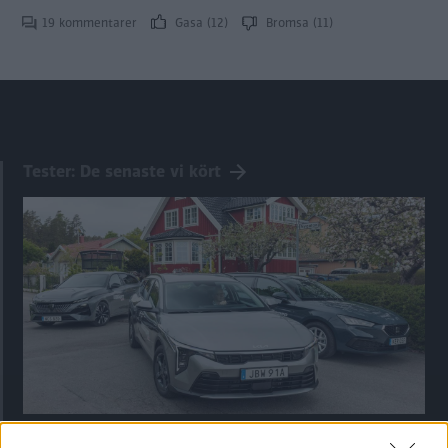
19 kommentarer
Gasa (12)
Bromsa (11)
Tester: De senaste vi kört
Kia utmanar i kombiklassen – blir omkörd