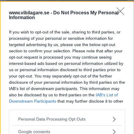
Bagageutrymmet är i fokus när de tidigare
www.vibilagare.se -
Do Not Process My Personal
Information
testvinnarna Volkswagen Golf, Toyota Corolla, Kia Ceed
och Ford Focus möter nykomlingen Peugeot 308 i
2023 års stora kombitest. Häng med för nu blir det liv
If you wish to opt-out of the sale, sharing to third parties, or
processing of your personal or sensitive information for
i luckan!
targeted advertising by us, please use the below opt-out
Text
section to confirm your selection. Please note that after your
Anders Helgesson
opt-out request is processed you may continue seeing
interest-based ads based on personal information utilized by
us or personal information disclosed to third parties prior to
Fotograf
your opt-out. You may separately opt-out of the further
Glenn Lindberg
disclosure of your personal information by third parties on the
IAB’s list of downstream participants. This information may
also be disclosed by us to third parties on the
IAB’s List of
Downstream Participants
that may further disclose it to other
third parties.
Det här är en låst artikel.
Logga in
för
Please note that this website/app uses one or more Google
Personal Data Processing Opt Outs
services and may gather and store information including but
att fortsätta läsa.
not limited to your visit or usage behaviour. You may click to
Google consents