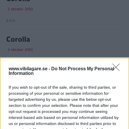
3 oktober 2003
0 0 0
Corolla
3 oktober 2003
0 0 0
www.vibilagare.se -
Do Not Process My Personal
Information
Corolla Touring
If you wish to opt-out of the sale, sharing to third parties, or
27 september 2003
processing of your personal or sensitive information for
targeted advertising by us, please use the below opt-out
0 0 0
section to confirm your selection. Please note that after your
opt-out request is processed you may continue seeing
interest-based ads based on personal information utilized by
Rosttest: Toyota Avensis 2,0
us or personal information disclosed to third parties prior to