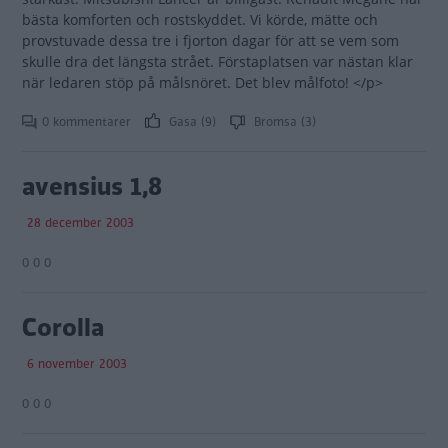
bästa komforten och rostskyddet. Vi körde, mätte och
provstuvade dessa tre i fjorton dagar för att se vem som
skulle dra det längsta strået. Förstaplatsen var nästan klar
när ledaren stöp på målsnöret. Det blev målfoto! </p>
0 kommentarer
Gasa (9)
Bromsa (3)
avensius 1,8
28 december 2003
0 0 0
Corolla
6 november 2003
0 0 0