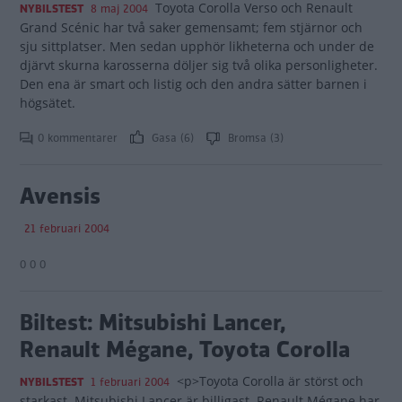
Toyota Corolla Verso och Renault
NYBILSTEST
8 maj 2004
Grand Scénic har två saker gemensamt; fem stjärnor och
sju sittplatser. Men sedan upphör likheterna och under de
djärvt skurna karosserna döljer sig två olika personligheter.
Den ena är smart och listig och den andra sätter barnen i
högsätet.
0 kommentarer
Gasa (6)
Bromsa (3)
Avensis
21 februari 2004
0 0 0
Biltest: Mitsubishi Lancer,
Renault Mégane, Toyota Corolla
<p>Toyota Corolla är störst och
NYBILSTEST
1 februari 2004
starkast. Mitsubishi Lancer är billigast. Renault Mégane har