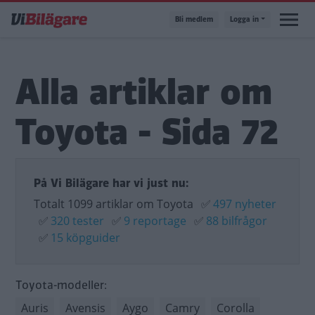
Hoppa
Bli medlem
Logga in
till
huvudinnehåll
Alla artiklar om
Toyota - Sida 72
På Vi Bilägare har vi just nu:
Totalt 1099 artiklar om Toyota
✅
497 nyheter
✅
320 tester
✅
9 reportage
✅
88 bilfrågor
✅
15 köpguider
Toyota-modeller:
Auris
Avensis
Aygo
Camry
Corolla