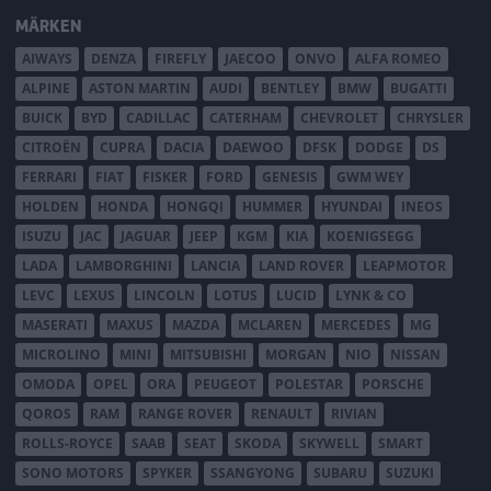
MÄRKEN
AIWAYS
DENZA
FIREFLY
JAECOO
ONVO
ALFA ROMEO
ALPINE
ASTON MARTIN
AUDI
BENTLEY
BMW
BUGATTI
BUICK
BYD
CADILLAC
CATERHAM
CHEVROLET
CHRYSLER
CITROËN
CUPRA
DACIA
DAEWOO
DFSK
DODGE
DS
FERRARI
FIAT
FISKER
FORD
GENESIS
GWM WEY
HOLDEN
HONDA
HONGQI
HUMMER
HYUNDAI
INEOS
ISUZU
JAC
JAGUAR
JEEP
KGM
KIA
KOENIGSEGG
LADA
LAMBORGHINI
LANCIA
LAND ROVER
LEAPMOTOR
LEVC
LEXUS
LINCOLN
LOTUS
LUCID
LYNK & CO
MASERATI
MAXUS
MAZDA
MCLAREN
MERCEDES
MG
MICROLINO
MINI
MITSUBISHI
MORGAN
NIO
NISSAN
OMODA
OPEL
ORA
PEUGEOT
POLESTAR
PORSCHE
QOROS
RAM
RANGE ROVER
RENAULT
RIVIAN
ROLLS-ROYCE
SAAB
SEAT
SKODA
SKYWELL
SMART
SONO MOTORS
SPYKER
SSANGYONG
SUBARU
SUZUKI