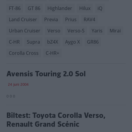
FT-86
GT 86
Highlander
Hilux
iQ
Land Cruiser
Previa
Prius
RAV4
Urban Cruiser
Verso
Verso-S
Yaris
Mirai
C-HR
Supra
bZ4X
Aygo X
GR86
Corolla Cross
C-HR+
Avensis Touring 2.0 Sol
24 juni 2004
0 0 0
Biltest: Toyota Corolla Verso,
Renault Grand Scénic