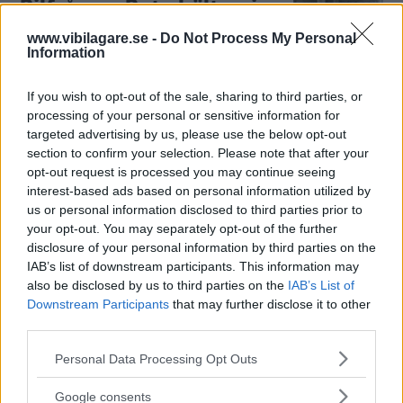
Bilfrågan: Byta bälten i
Saab 9-3?
www.vibilagare.se -
Do Not Process My Personal
Information
"Vad gäller vid byte av bälten
BILFRÅGAN
11 februari 2014
som inte funkar som de ska i Saab 9-3? Hur påverkar Saabs
If you wish to opt-out of the sale, sharing to third parties, or
konkurs?" Vi Bilägare svarar.
processing of your personal or sensitive information for
targeted advertising by us, please use the below opt-out
1 kommentarer
Gasa (6)
Bromsa (7)
section to confirm your selection. Please note that after your
opt-out request is processed you may continue seeing
Bilfrågan: Risker med
interest-based ads based on personal information utilized by
us or personal information disclosed to third parties prior to
billigare olja?
your opt-out. You may separately opt-out of the further
disclosure of your personal information by third parties on the
"Finns det några risker att
BILFRÅGAN
27 januari 2014
IAB’s list of downstream participants. This information may
använda en olja som är en tredjedel så dyr som oljan
also be disclosed by us to third parties on the
IAB’s List of
verkstaden använder?" Vi Bilägare svarar.
Downstream Participants
that may further disclose it to other
third parties.
27 kommentarer
Gasa (5)
Bromsa (9)
Please note that this website/app uses one or more Google
Personal Data Processing Opt Outs
services and may gather and store information including but
Bilfrågan: När ska
not limited to your visit or usage behaviour. You may click to
Google consents