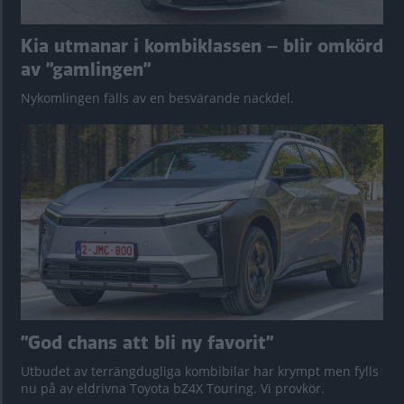
Kia utmanar i kombiklassen – blir omkörd
av ”gamlingen”
Nykomlingen fälls av en besvärande nackdel.
”God chans att bli ny favorit”
Utbudet av terrängdugliga kombibilar har krympt men fylls
nu på av eldrivna Toyota bZ4X Touring. Vi provkör.