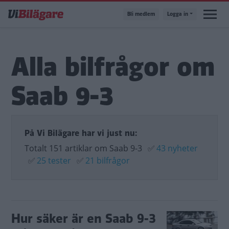
Hoppa
Bli medlem
Logga in
till
huvudinnehåll
Alla bilfrågor om
Saab 9-3
På Vi Bilägare har vi just nu:
Totalt 151 artiklar om Saab 9-3
✅
43 nyheter
✅
25 tester
✅
21 bilfrågor
Hur säker är en Saab 9-3