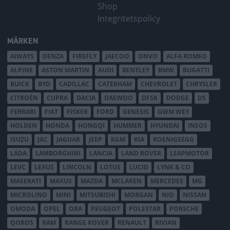
Shop
Integritetspolicy
MÄRKEN
AIWAYS
DENZA
FIREFLY
JAECOO
ONVO
ALFA ROMEO
ALPINE
ASTON MARTIN
AUDI
BENTLEY
BMW
BUGATTI
BUICK
BYD
CADILLAC
CATERHAM
CHEVROLET
CHRYSLER
CITROËN
CUPRA
DACIA
DAEWOO
DFSK
DODGE
DS
FERRARI
FIAT
FISKER
FORD
GENESIS
GWM WEY
HOLDEN
HONDA
HONGQI
HUMMER
HYUNDAI
INEOS
ISUZU
JAC
JAGUAR
JEEP
KGM
KIA
KOENIGSEGG
LADA
LAMBORGHINI
LANCIA
LAND ROVER
LEAPMOTOR
LEVC
LEXUS
LINCOLN
LOTUS
LUCID
LYNK & CO
MASERATI
MAXUS
MAZDA
MCLAREN
MERCEDES
MG
MICROLINO
MINI
MITSUBISHI
MORGAN
NIO
NISSAN
OMODA
OPEL
ORA
PEUGEOT
POLESTAR
PORSCHE
QOROS
RAM
RANGE ROVER
RENAULT
RIVIAN