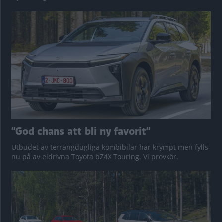
”God chans att bli ny favorit”
Utbudet av terrängdugliga kombibilar har krympt men fylls
nu på av eldrivna Toyota bZ4X Touring. Vi provkör.