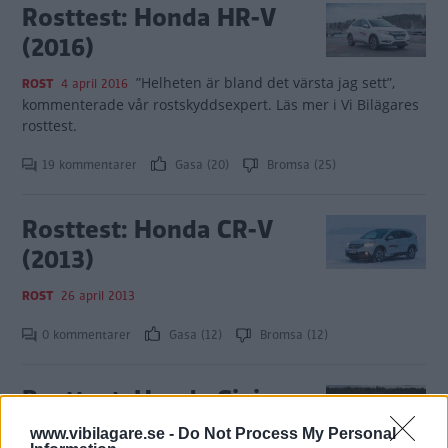
Rosttest: Honda HR-V
(2016)
”Helheten är bland det värsta jag sett”,
ROST
4 april 2016
kommenterade vår rostskyddsexpert. Läs mer i Vi Bilägares
rosttest.
19 kommentarer
Gasa (20)
Bromsa (25)
Rosttest: Honda CR-V
(2013)
ROST
26 april 2013
0 kommentarer
Gasa (12)
Bromsa (12)
Rosttest: Honda Civic
(2012)
www.vibilagare.se -
Do Not Process My Personal