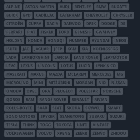
ALPINE
ASTON MARTIN
AUDI
BENTLEY
BMW
BUGATTI
BUICK
BYD
CADILLAC
CATERHAM
CHEVROLET
CHRYSLER
CITROËN
CUPRA
DACIA
DAEWOO
DFSK
DODGE
DS
FERRARI
FIAT
FISKER
FORD
GENESIS
GWM WEY
HOLDEN
HONDA
HONGQI
HUMMER
HYUNDAI
INEOS
ISUZU
JAC
JAGUAR
JEEP
KGM
KIA
KOENIGSEGG
LADA
LAMBORGHINI
LANCIA
LAND ROVER
LEAPMOTOR
LEVC
LEXUS
LINCOLN
LOTUS
LUCID
LYNK & CO
MASERATI
MAXUS
MAZDA
MCLAREN
MERCEDES
MG
MICROLINO
MINI
MITSUBISHI
MORGAN
NIO
NISSAN
OMODA
OPEL
ORA
PEUGEOT
POLESTAR
PORSCHE
QOROS
RAM
RANGE ROVER
RENAULT
RIVIAN
ROLLS-ROYCE
SAAB
SEAT
SKODA
SKYWELL
SMART
SONO MOTORS
SPYKER
SSANGYONG
SUBARU
SUZUKI
TESLA
THINK
TOGG
TOYOTA
UNITI
VINFAST
VOLKSWAGEN
VOLVO
XPENG
ZEEKR
ZENVO
ZHIDOU