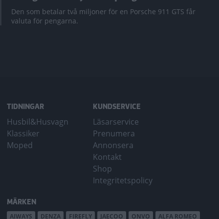
Den som betalar två miljoner för en Porsche 911 GTS får
valuta för pengarna.
TIDNINGAR
KUNDSERVICE
Husbil&Husvagn
Läsarservice
Klassiker
Prenumera
Moped
Annonsera
Kontakt
Shop
Integritetspolicy
MÄRKEN
AIWAYS
DENZA
FIREFLY
JAECOO
ONVO
ALFA ROMEO