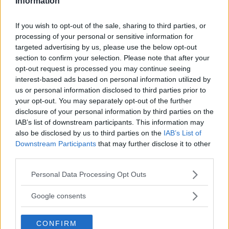
Information
ROST
16 juli 2012
If you wish to opt-out of the sale, sharing to third parties, or
0 kommentarer
Gasa (13)
Bromsa (9)
processing of your personal or sensitive information for
targeted advertising by us, please use the below opt-out
Rosttest: Honda CR-V
section to confirm your selection. Please note that after your
opt-out request is processed you may continue seeing
2.2 i-DTEC (2010)
interest-based ads based on personal information utilized by
us or personal information disclosed to third parties prior to
ROST
10 maj 2010
your opt-out. You may separately opt-out of the further
disclosure of your personal information by third parties on the
0 kommentarer
Gasa (9)
Bromsa (3)
IAB’s list of downstream participants. This information may
also be disclosed by us to third parties on the
IAB’s List of
Downstream Participants
that may further disclose it to other
Rosttest: Honda CR-V 2,0
third parties.
Executive
Please note that this website/app uses one or more Google
Personal Data Processing Opt Outs
ROST
22 september 2009
services and may gather and store information including but
not limited to your visit or usage behaviour. You may click to
Google consents
0 kommentarer
Gasa (9)
Bromsa (6)
grant or deny consent to Google and its third-party tags to
use your data for below specified purposes in below Google
CONFIRM
consent section.