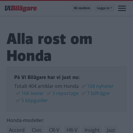
Hoppa
Bli medlem
Logga in
till
huvudinnehåll
Alla rost om
Honda
På Vi Bilägare har vi just nu:
Totalt 404 artiklar om Honda
✅
168 nyheter
✅
166 tester
✅
3 reportage
✅
7 bilfrågor
✅
5 köpguider
Honda-modeller:
Accord
Civic
CR-V
HR-V
Insight
Jazz