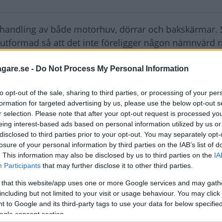
ehandling av både motorhuv, dörrar och bakskärmar. 
formad så att det inte föreligger någon nämnvärd ri
örrar, huv och hörnskarvar. De främre innerskärmarna
agare.se -
Do Not Process My Personal Information
 en rostrisk. Slitskyddet är tunt.
to opt-out of the sale, sharing to third parties, or processing of your per
formation for targeted advertising by us, please use the below opt-out s
 från rostskyddssynpunkt jämfört med den förra.
r selection. Please note that after your opt-out request is processed y
eing interest-based ads based on personal information utilized by us or
disclosed to third parties prior to your opt-out. You may separately opt-
losure of your personal information by third parties on the IAB’s list of
. This information may also be disclosed by us to third parties on the
IA
Participants
that may further disclose it to other third parties.
 that this website/app uses one or more Google services and may gath
including but not limited to your visit or usage behaviour. You may click 
 to Google and its third-party tags to use your data for below specifi
ogle consent section.