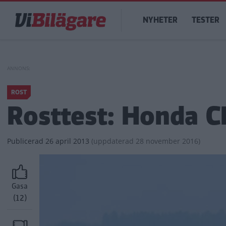
Hoppa
Main
till
NYHETER
TESTER
navigation
huvudinnehåll
ROST
Rosttest: Honda C
Publicerad
26 april 2013
(
uppdaterad
28 november 2016)
Gasa
(12)