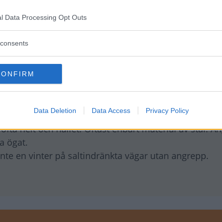
l Data Processing Opt Outs
consents
 skyddsåtgärder är effektiva. Rostangrepp bör inte k
CONFIRM
ma konstruktionslösningar som på sikt kan orsaka p
behandling gjorts i fabrik eller i efterhand.
Data Deletion
Data Access
Privacy Policy
d rädda sämre behandling.
ta helt och hållet. Oftast enbart material av stål. A
ta ögat.
nte en vinter på saltindränkta vägar utan angrepp.