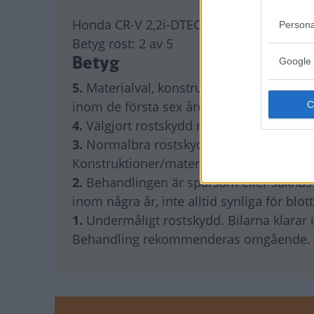
Honda CR-V 2,2i-DTEC 4WD Executive
Persona
Betyg rost:
2 av 5
Betyg
Google 
5.
Materialval, konstruktioner och övriga
inom de första sex åren.
4.
Välgjort rostskydd med några tveksam
3.
Normalbra rostskydd där någon form av 
Konstruktioner/material kan under en ti
2.
Behandlingen är sparsam eller saknas of
inom några år, inte alltid synliga för blot
1.
Undermåligt rostskydd. Bilarna klarar i
Behandling rekommenderas omgående.