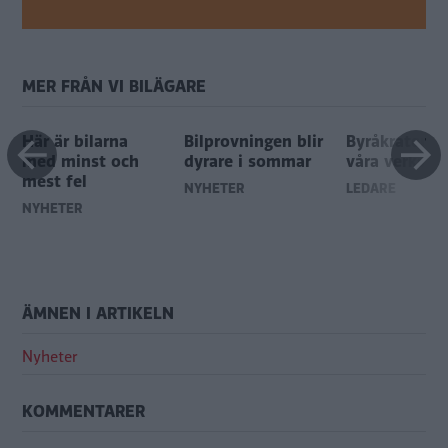
MER FRÅN VI BILÄGARE
Här är bilarna
Bilprovningen blir
Byråkrater s
med minst och
dyrare i sommar
våra verkstä
mest fel
NYHETER
LEDARE
NYHETER
ÄMNEN I ARTIKELN
Nyheter
KOMMENTARER