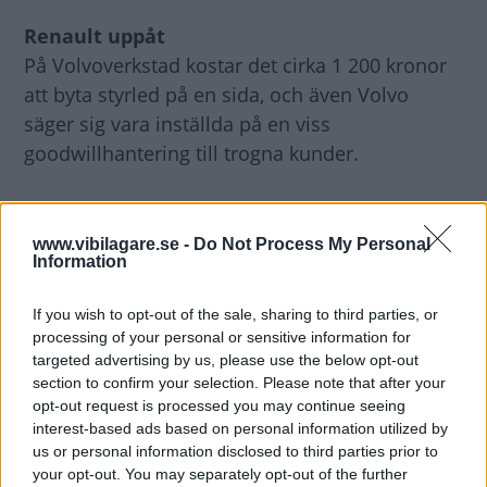
Renault uppåt
På Volvoverkstad kostar det cirka 1 200 kronor
att byta styrled på en sida, och även Volvo
säger sig vara inställda på en viss
goodwillhantering till trogna kunder.
Trots att Renault parkerar i botten med sina
MPV:er Espace och Trafic har det franska
www.vibilagare.se -
Do Not Process My Personal
Information
märket totalt sett gjort en stor uppryckning.
If you wish to opt-out of the sale, sharing to third parties, or
- Det är glädjande att Renault för några år
processing of your personal or sensitive information for
sedan valde att detaljstudera vår rapport för att
targeted advertising by us, please use the below opt-out
section to confirm your selection. Please note that after your
försöka komma till rätta med problemen, säger
opt-out request is processed you may continue seeing
Bilprovningens vd Magnus Ehrenstråhle.
interest-based ads based on personal information utilized by
us or personal information disclosed to third parties prior to
15 utan anmärkningar
your opt-out. You may separately opt-out of the further