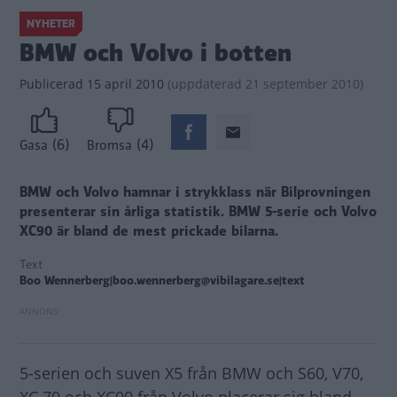
NYHETER
BMW och Volvo i botten
Publicerad
15 april 2010
(
uppdaterad
21 september 2010)
(6)
(4)
Gasa
Bromsa
BMW och Volvo hamnar i strykklass när Bilprovningen
presenterar sin årliga statistik. BMW 5-serie och Volvo
XC90 är bland de mest prickade bilarna.
Text
Boo Wennerberg|boo.wennerberg@vibilagare.se|text
5-serien och suven X5 från BMW och S60, V70,