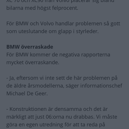
XC 70 och XC90 från Volvo placerar sig bland
bilarna med högst felprocent.
För BMW och Volvo handlar problemen så gott
som uteslutande om glapp i styrleder.
BMW överraskade
För BMW kommer de negativa rapporterna
mycket överraskande.
- Ja, eftersom vi inte sett de här problemen på
de äldre årsmodellerna, säger informationschef
Michael De Geer.
- Konstruktionen är densamma och det är
märkligt att just 06:orna nu drabbas. Vi måste
göra en egen utredning för att ta reda på