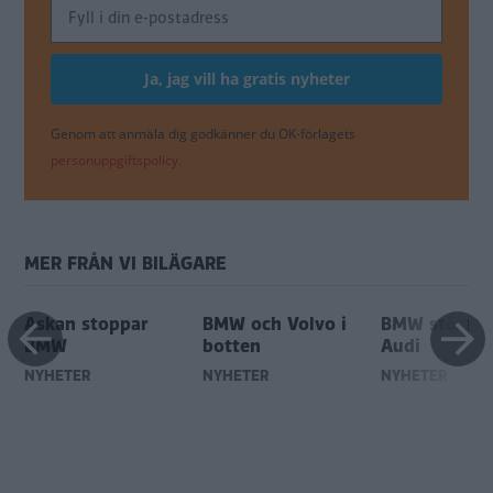
Genom att anmäla dig godkänner du OK-förlagets
personuppgiftspolicy.
MER FRÅN VI BILÄGARE
Askan stoppar
BMW och Volvo i
BMW störst -
BMW
botten
Audi
NYHETER
NYHETER
NYHETER