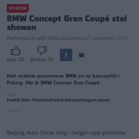
NYHETER
BMW Concept Gran Coupé stal
showen
Publicerad
26 april 2010
(
uppdaterad
21 september 2010)
(2)
(3)
Gasa
Bromsa
Helt oväntat presenterar BMW en ny konceptbil i
Peking. Här är BMW Concept Gran Coupé.
Text
Fredrik Diits Vikström|fredrik.diits@vibilagare.se|text
Beijing Auto Show slog i helgen upp portarna