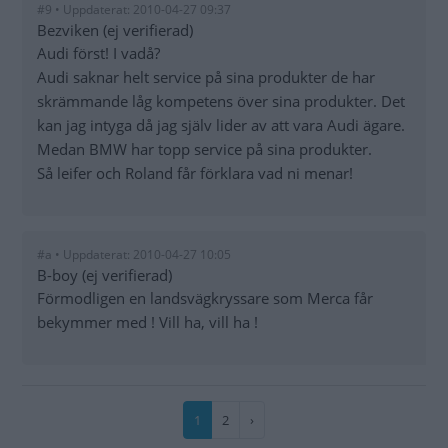
#9 • Uppdaterat: 2010-04-27 09:37
Bezviken (ej verifierad)
Audi först! I vadå?
Audi saknar helt service på sina produkter de har
skrämmande låg kompetens över sina produkter. Det
kan jag intyga då jag själv lider av att vara Audi ägare.
Medan BMW har topp service på sina produkter.
Så leifer och Roland får förklara vad ni menar!
#a • Uppdaterat: 2010-04-27 10:05
B-boy (ej verifierad)
Förmodligen en landsvägkryssare som Merca får
bekymmer med ! Vill ha, vill ha !
Paginering
Nuvarande
1
Sida
2
Nästa
›