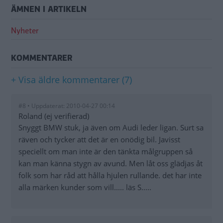
ÄMNEN I ARTIKELN
Nyheter
KOMMENTARER
+ Visa äldre kommentarer (7)
#8 • Uppdaterat: 2010-04-27 00:14
Roland (ej verifierad)
Snyggt BMW stuk, ja även om Audi leder ligan. Surt sa
räven och tycker att det är en onödig bil. Javisst
speciellt om man inte är den tänkta målgruppen så
kan man känna stygn av avund. Men låt oss glädjas åt
folk som har råd att hålla hjulen rullande. det har inte
alla märken kunder som vill..... läs S.....