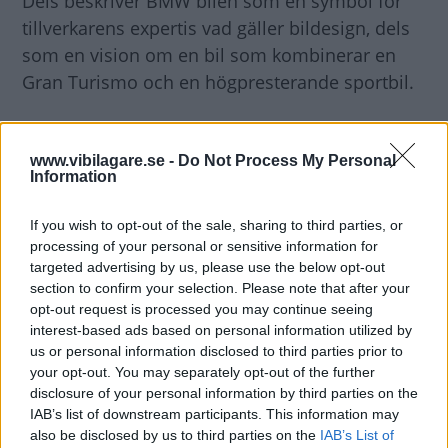
Dels beskriver BMW bilen som en symbol för
tillverkarens expertis vad gäller bildesign, dels
som en vision om en bil som kombinerar en
Gran Turismo och en högpresterande sportbil.
Nästa 6- eller 8-serie?
För brittiska Autocar bekräftar dock BMW:s
www.vibilagare.se -
Do Not Process My Personal
Information
designchef att företaget vill serietillverka en bil
som Concept Gran Coupé.
If you wish to opt-out of the sale, sharing to third parties, or
processing of your personal or sensitive information for
targeted advertising by us, please use the below opt-out
Bilen skulle då bli en utmanare till Mercedes
section to confirm your selection. Please note that after your
CLS, Volkswagen Passat CC och kommande
opt-out request is processed you may continue seeing
Audi A7.
interest-based ads based on personal information utilized by
us or personal information disclosed to third parties prior to
your opt-out. You may separately opt-out of the further
Vilket namn bilen i sådana fall kommer att bära
disclosure of your personal information by third parties on the
är oklart.
IAB’s list of downstream participants. This information may
also be disclosed by us to third parties on the
IAB’s List of