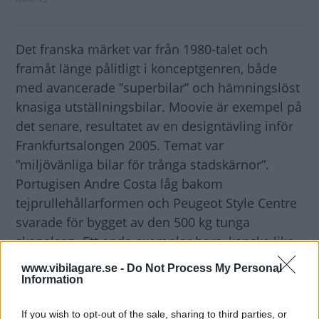
Det franska märket var från 1980-talet och
framåt länge pålitligt i konceptgenren, både
med avancerade ”superbilar” och hämningslöst
knasiga utställningsbilar. Moovie är exempel på
det senare, resultatet av en designtävling inför
Frankfurtsalongen 2005. Temat var
”miljövänliga bilar för trånga stadskärnor”.
Portugisen Andre Costa låg bakom
tejprullehållarformen och Peugeot Style Centre
svarade för bygget av den 500 kg tunga
skapelsen. Ett enda exemplar bara, kanske lika
bra det?
www.vibilagare.se -
Do Not Process My Personal
Information
If you wish to opt-out of the sale, sharing to third parties, or