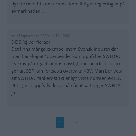
dyrare med fri konkurrens. Kom ihåg avregleringen på
el-marknaden...
#a • Uppdaterat: 2009-11-18 12:02
S-E S (ej verifierad)
Det finns många exempel inom Svensk industri där
man har skapat "oberoende" som uppfyller SWEDAC
´s krav på organisationsmässigt oberoende och som
gör att SBP kan fortsätta övervaka KBV. Man bör veta
att SWEDAC tänker? strikt enligt vissa normer (ex ISO
9001) och uppfylls dessa på något sätt säger SWEDAC
ja.
Paginering
Nuvarande
1
Sida
2
Nästa
›
sida
sida