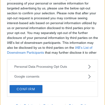
MISSA INTE KOMMANDE ARTIKLAR OM
processing of your personal or sensitive information for
LEDARE
targeted advertising by us, please use the below opt-out
section to confirm your selection. Please note that after your
Få vårt nyhetsbrev utan kostnad
opt-out request is processed you may continue seeing
interest-based ads based on personal information utilized by
us or personal information disclosed to third parties prior to
your opt-out. You may separately opt-out of the further
disclosure of your personal information by third parties on the
IAB’s list of downstream participants. This information may
also be disclosed by us to third parties on the
IAB’s List of
Genom att anmäla dig godkänner du OK-förlagets
Downstream Participants
that may further disclose it to other
personuppgiftspolicy.
third parties.
Please note that this website/app uses one or more Google
Personal Data Processing Opt Outs
services and may gather and store information including but
ÄMNEN I ARTIKELN
not limited to your visit or usage behaviour. You may click to
Google consents
grant or deny consent to Google and its third-party tags to
Ledare
use your data for below specified purposes in below Google
CONFIRM
consent section.
KOMMENTARER
+ Visa äldre kommentarer (7)