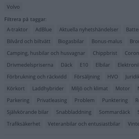
Volvo
Filtrera på taggar:
A-traktor
AdBlue
Aktuella nyhetshändelser
Batte
Bilvård och biltvätt
Biogasbilar
Bonus-malus
Bro
Camping, husbilar och husvagnar
Chippbrist
Coron
Drivmedelspriserna
Däck
E10
Elbilar
Elektroni
Förbrukning och räckvidd
Försäljning
HVO
Juridi
Körkort
Laddhybrider
Miljö och klimat
Motor
Parkering
Privatleasing
Problem
Punktering
R
Självkörande bilar
Snabbladdning
Sommardäck
Trafiksäkerhet
Veteranbilar och entusiastbilar
Vint