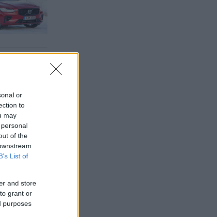
sonal or
ection to
ou may
 personal
out of the
 downstream
B’s List of
er and store
to grant or
ed purposes