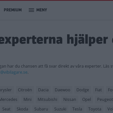
PREMIUM
MENY
experterna hjälper 
gan har du chansen att få svar direkt av våra experter. Läs 
n@vibilagare.se
.
rysler
Citroën
Dacia
Daewoo
Dodge
Fiat
Fo
Mercedes
Mini
Mitsubishi
Nissan
Opel
Peugeot
Seat
Skoda
Subaru
Suzuki
Tesla
Toyota
Vo