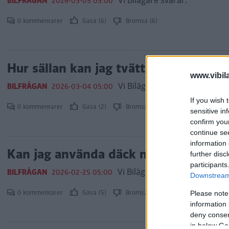
Vi Bilägare svarar.
BILFRÅGAN
2026-03-05 05:00
0 kommentarer
Gasa (6)
Bromsa (6)
Hur sällan kan jag tvätta bilen?
www.vibil
Vi Bilägare svarar.
BILFRÅGAN
2026-03-04 05:00
If you wish 
0 kommentarer
Gasa (2)
Bromsa (3)
sensitive in
confirm you
continue se
information 
Kan jag använda däck med olika hast
further disc
participants
Vi Bilägare svarar.
BILFRÅGAN
2026-02-25 05:00
Downstream 
0 kommentarer
Gasa (5)
Bromsa (2)
Please note
information 
deny consent
in below Go