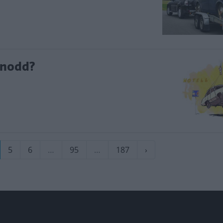
snodd?
varande
Sida
5
Sida
6
…
Sida
95
…
Sida
187
Nästa
›
a
sida