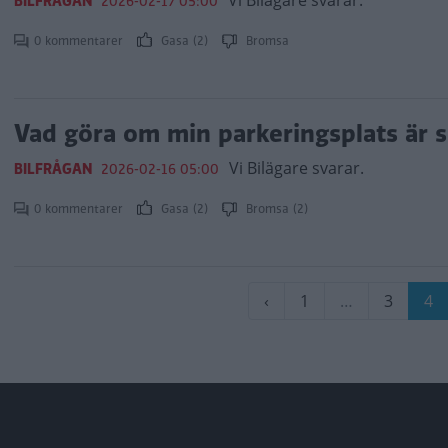
Vi Bilägare svarar.
BILFRÅGAN
2026-02-17 05:00
0 kommentarer
Gasa (2)
Bromsa
Vad göra om min parkeringsplats är 
Vi Bilägare svarar.
BILFRÅGAN
2026-02-16 05:00
0 kommentarer
Gasa (2)
Bromsa (2)
Paginering
Föregående
‹
Sida
1
…
Sida
3
Nu
4
sida
sid