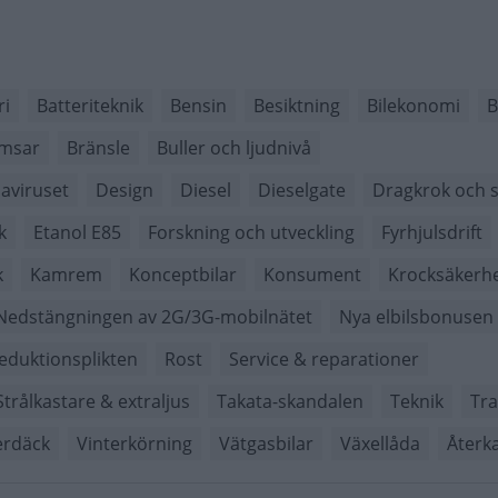
ri
Batteriteknik
Bensin
Besiktning
Bilekonomi
B
msar
Bränsle
Buller och ljudnivå
aviruset
Design
Diesel
Dieselgate
Dragkrok och s
k
Etanol E85
Forskning och utveckling
Fyrhjulsdrift
k
Kamrem
Konceptbilar
Konsument
Krocksäkerh
Nedstängningen av 2G/3G-mobilnätet
Nya elbilsbonusen
eduktionsplikten
Rost
Service & reparationer
Strålkastare & extraljus
Takata-skandalen
Teknik
Tra
erdäck
Vinterkörning
Vätgasbilar
Växellåda
Återka