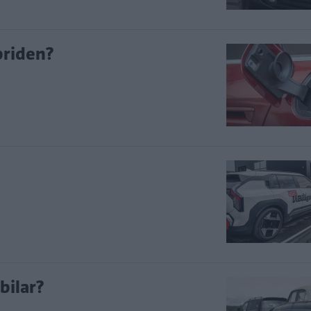
briden?
bilar?