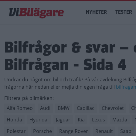
Hoppa
Main
till
NYHETER
TESTER
navigation
huvudinnehåll
Bilfrågor & svar – 
Bilfrågan - Sida 4
Undrar du något om bil och trafik? På vår avdelning Bilfrå
frågorna här nedan eller mejla din egen fråga till
bilfraga
Filtrera på bilmärken:
Alfa Romeo
Audi
BMW
Cadillac
Chevrolet
Ch
Honda
Hyundai
Jaguar
Kia
Lexus
Mazda
Polestar
Porsche
Range Rover
Renault
Saab