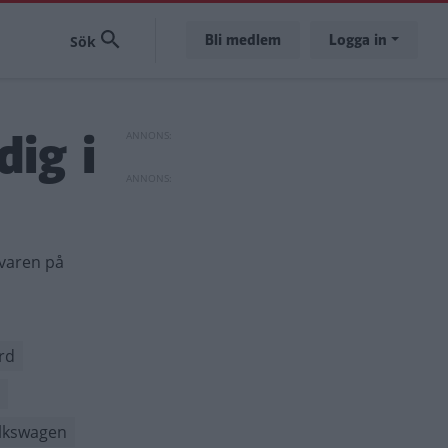
Bli medlem
Logga in
dig i
svaren på
rd
lkswagen