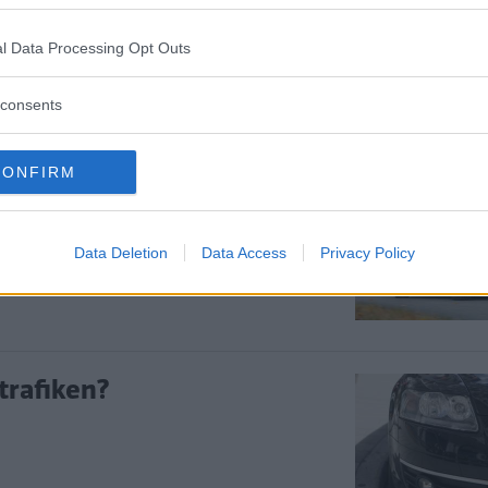
eln?
l Data Processing Opt Outs
consents
CONFIRM
80 procent?
Data Deletion
Data Access
Privacy Policy
trafiken?