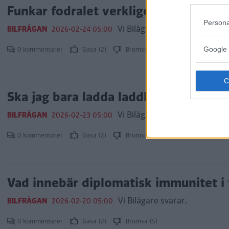
Funkar fodralet verkligen för bilnyck
Persona
Vi Bilägare svarar.
BILFRÅGAN
2026-02-24 05:00
0 kommentarer
Gasa (2)
Bromsa (1)
Google 
Ska jag bara ladda laddhybriden till 
Vi Bilägare svarar.
BILFRÅGAN
2026-02-23 05:00
0 kommentarer
Gasa (2)
Bromsa (2)
Vad innebär diplomatisk immunitet i 
Vi Bilägare svarar.
BILFRÅGAN
2026-02-20 05:00
0 kommentarer
Gasa (2)
Bromsa (5)