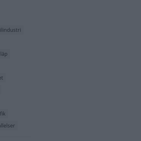
ilindustri
läp
et
fik
llelser