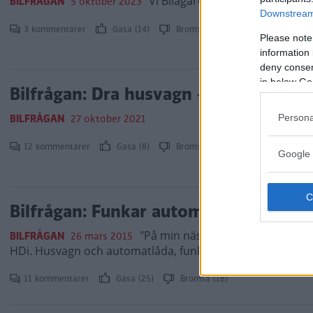
Vi Bilägare svarar.
BILFRÅGAN
5 oktober 2023
Downstream 
3 kommentarer
Gasa (14)
Bromsa (6)
Please note
information 
deny consent
in below Go
Bilfrågan: Dra husvagn – vilken växel
BILFRÅGAN
27 oktober 2021
Persona
12 kommentarer
Gasa (8)
Bromsa (4)
Google 
Bilfrågan: Funkar automat med husv
"På min nästa bil vill jag gärna h
BILFRÅGAN
26 mars 2015
HDi. Husvagn och automatlåda, funkar den kombinationen?
11 kommentarer
Gasa (25)
Bromsa (18)