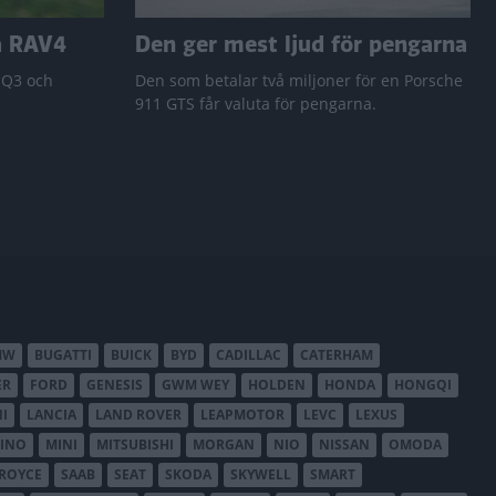
a RAV4
Den ger mest ljud för pengarna
 Q3 och
Den som betalar två miljoner för en Porsche
911 GTS får valuta för pengarna.
MW
BUGATTI
BUICK
BYD
CADILLAC
CATERHAM
ER
FORD
GENESIS
GWM WEY
HOLDEN
HONDA
HONGQI
I
LANCIA
LAND ROVER
LEAPMOTOR
LEVC
LEXUS
INO
MINI
MITSUBISHI
MORGAN
NIO
NISSAN
OMODA
-ROYCE
SAAB
SEAT
SKODA
SKYWELL
SMART