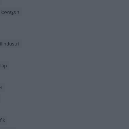
lkswagen
ilindustri
läp
et
fik