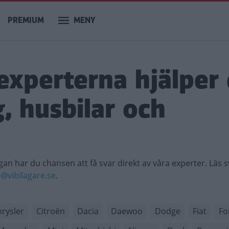
PREMIUM
MENY
experterna hjälper 
, husbilar och
gan har du chansen att få svar direkt av våra experter. Läs 
n@vibilagare.se
.
rysler
Citroën
Dacia
Daewoo
Dodge
Fiat
Fo