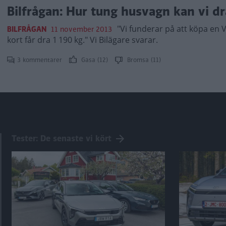
Bilfrågan: Hur tung husvagn kan vi d
"Vi funderar på att köpa en 
BILFRÅGAN
11 november 2013
kort får dra 1 190 kg." Vi Bilägare svarar.
3 kommentarer
Gasa (12)
Bromsa (11)
Tester: De senaste vi kört