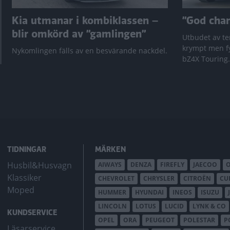
Kia utmanar i kombiklassen –
”God chans
blir omkörd av ”gamlingen”
Utbudet av te
krympt men fy
Nykomlingen fälls av en besvärande nackdel.
bZ4X Touring.
TIDNINGAR
MÄRKEN
Husbil&Husvagn
AIWAYS
DENZA
FIREFLY
JAECOO
Klassiker
CHEVROLET
CHRYSLER
CITROËN
CU
Moped
HUMMER
HYUNDAI
INEOS
ISUZU
LINCOLN
LOTUS
LUCID
LYNK & CO
KUNDSERVICE
OPEL
ORA
PEUGEOT
POLESTAR
P
Läsarservice