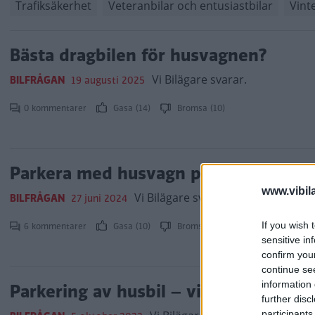
Trafiksäkerhet
Veteranbilar och entusiastbilar
Vint
Bästa dragbilen för husvagnen?
Vi Bilägare svarar.
BILFRÅGAN
19 augusti 2025
0 kommentarer
Gasa (14)
Bromsa (10)
Parkera med husvagn på plats för pe
www.vibil
Vi Bilägare svarar.
BILFRÅGAN
27 juni 2024
If you wish 
6 kommentarer
Gasa (10)
Bromsa (13)
sensitive in
confirm you
continue se
information 
Parkering av husbil – vilka regler gäl
further disc
participants