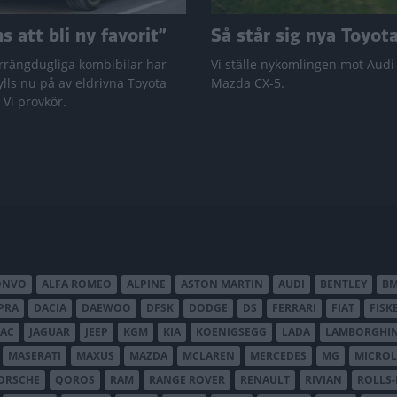
 att bli ny favorit”
Så står sig nya Toyot
rrängdugliga kombibilar har
Vi ställe nykomlingen mot Audi
lls nu på av eldrivna Toyota
Mazda CX-5.
 Vi provkör.
ONVO
ALFA ROMEO
ALPINE
ASTON MARTIN
AUDI
BENTLEY
B
PRA
DACIA
DAEWOO
DFSK
DODGE
DS
FERRARI
FIAT
FISK
JAC
JAGUAR
JEEP
KGM
KIA
KOENIGSEGG
LADA
LAMBORGHIN
MASERATI
MAXUS
MAZDA
MCLAREN
MERCEDES
MG
MICROL
ORSCHE
QOROS
RAM
RANGE ROVER
RENAULT
RIVIAN
ROLLS