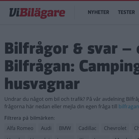
Hoppa
Main
till
NYHETER
TESTER
navigation
huvudinnehåll
Bilfrågor & svar – 
Bilfrågan: Camping
husvagnar
Undrar du något om bil och trafik? På vår avdelning Bilfrå
frågorna här nedan eller mejla din egen fråga till
bilfraga
Filtrera på bilmärken:
Alfa Romeo
Audi
BMW
Cadillac
Chevrolet
Ch