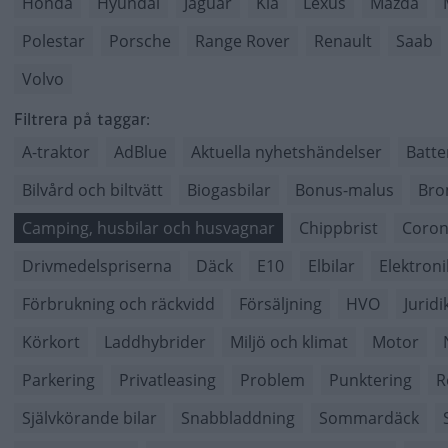
Honda
Hyundai
Jaguar
Kia
Lexus
Mazda
Polestar
Porsche
Range Rover
Renault
Saab
Volvo
Filtrera på taggar:
A-traktor
AdBlue
Aktuella nyhetshändelser
Batte
Bilvård och biltvätt
Biogasbilar
Bonus-malus
Bro
Camping, husbilar och husvagnar
Chippbrist
Coron
Drivmedelspriserna
Däck
E10
Elbilar
Elektroni
Förbrukning och räckvidd
Försäljning
HVO
Juridi
Körkort
Laddhybrider
Miljö och klimat
Motor
Parkering
Privatleasing
Problem
Punktering
R
Självkörande bilar
Snabbladdning
Sommardäck