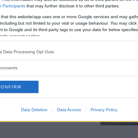
Participants
that may further disclose it to other third parties.
 that this website/app uses one or more Google services and may gath
including but not limited to your visit or usage behaviour. You may click 
 to Google and its third-party tags to use your data for below specifi
ogle consent section.
låda?
l Data Processing Opt Outs
consents
CONFIRM
agn?
a automatlåda, och helst i en Citroën C5
Data Deletion
Data Access
Privacy Policy
" Vi Bilägare svarar.