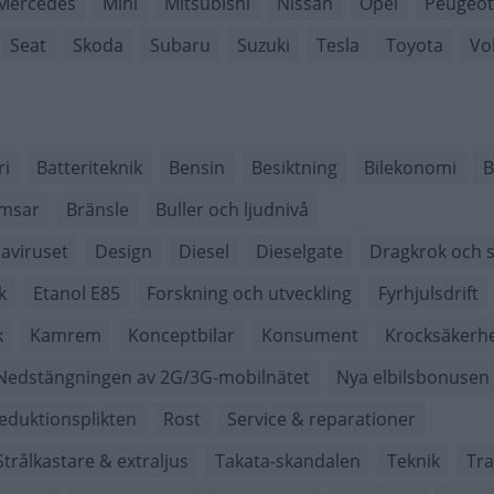
Mercedes
Mini
Mitsubishi
Nissan
Opel
Peugeot
Seat
Skoda
Subaru
Suzuki
Tesla
Toyota
Vo
ri
Batteriteknik
Bensin
Besiktning
Bilekonomi
B
msar
Bränsle
Buller och ljudnivå
aviruset
Design
Diesel
Dieselgate
Dragkrok och s
k
Etanol E85
Forskning och utveckling
Fyrhjulsdrift
k
Kamrem
Konceptbilar
Konsument
Krocksäkerh
Nedstängningen av 2G/3G-mobilnätet
Nya elbilsbonusen
eduktionsplikten
Rost
Service & reparationer
Strålkastare & extraljus
Takata-skandalen
Teknik
Tra