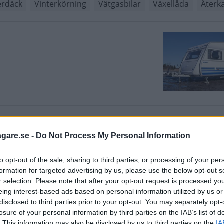
erdäck
Vinterkörning
Vätgasbilar
Växellåda
Återka
rsonbil?
agare.se -
Do Not Process My Personal Information
to opt-out of the sale, sharing to third parties, or processing of your per
formation for targeted advertising by us, please use the below opt-out s
r selection. Please note that after your opt-out request is processed y
eing interest-based ads based on personal information utilized by us or
disclosed to third parties prior to your opt-out. You may separately opt-
ler egentligen?
losure of your personal information by third parties on the IAB’s list of
. This information may also be disclosed by us to third parties on the
IA