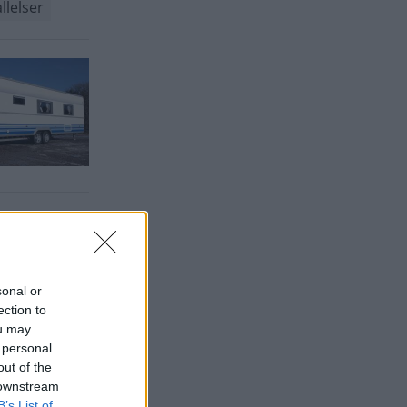
llelser
sonal or
ection to
ou may
 personal
out of the
 downstream
B’s List of