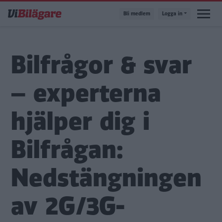
Hoppa
Bli medlem
Logga in
till
huvudinnehåll
Bilfrågor & svar
– experterna
hjälper dig i
Bilfrågan:
Nedstängningen
av 2G/3G-