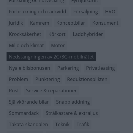
Forskning och utveckling
Fyrhjulsdrift
Förbrukning och räckvidd
Försäljning
HVO
Juridik
Kamrem
Konceptbilar
Konsument
Krocksäkerhet
Körkort
Laddhybrider
Miljö och klimat
Motor
Nedstängningen av 2G/3G-mobilnätet
Nya elbilsbonusen
Parkering
Privatleasing
Problem
Punktering
Reduktionsplikten
Rost
Service & reparationer
Självkörande bilar
Snabbladdning
Sommardäck
Strålkastare & extraljus
Takata-skandalen
Teknik
Trafik