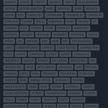
AIWAYS
DENZA
FIREFLY
JAECOO
ONVO
ALFA ROMEO
ALPINE
ASTON MARTIN
AUDI
BENTLEY
BMW
BUGATTI
BUICK
BYD
CADILLAC
CATERHAM
CHEVROLET
CHRYSLER
CITROËN
CUPRA
DACIA
DAEWOO
DFSK
DODGE
DS
FERRARI
FIAT
FISKER
FORD
GENESIS
GWM WEY
HOLDEN
HONDA
HONGQI
HUMMER
HYUNDAI
INEOS
ISUZU
JAC
JAGUAR
JEEP
KGM
KIA
KOENIGSEGG
LADA
LAMBORGHINI
LANCIA
LAND ROVER
LEAPMOTOR
LEVC
LEXUS
LINCOLN
LOTUS
LUCID
LYNK & CO
MASERATI
MAXUS
MAZDA
MCLAREN
MERCEDES
MG
MICROLINO
MINI
MITSUBISHI
MORGAN
NIO
NISSAN
OMODA
OPEL
ORA
PEUGEOT
POLESTAR
PORSCHE
QOROS
RAM
RANGE ROVER
RENAULT
RIVIAN
ROLLS-ROYCE
SAAB
SEAT
SKODA
SKYWELL
SMART
SONO MOTORS
SPYKER
SSANGYONG
SUBARU
SUZUKI
TESLA
THINK
TOGG
TOYOTA
UNITI
VINFAST
VOLKSWAGEN
VOLVO
XPENG
ZEEKR
ZENVO
ZHIDOU