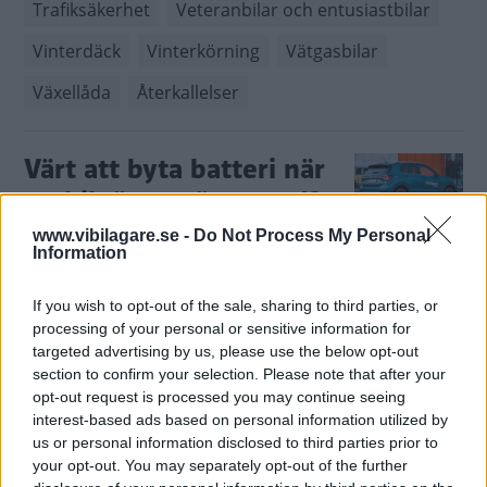
Trafiksäkerhet
Veteranbilar och entusiastbilar
Vinterdäck
Vinterkörning
Vätgasbilar
Växellåda
Återkallelser
Värt att byta batteri när
mobilnätet stängs ned?
www.vibilagare.se -
Do Not Process My Personal
Vi Bilägare svarar.
BILFRÅGAN
2026-01-30 05:00
Information
0 kommentarer
Gasa (3)
Bromsa (5)
If you wish to opt-out of the sale, sharing to third parties, or
processing of your personal or sensitive information for
Blir en nedkopplad bil
targeted advertising by us, please use the below opt-out
section to confirm your selection. Please note that after your
svår att sälja?
opt-out request is processed you may continue seeing
interest-based ads based on personal information utilized by
Vi Bilägare svarar.
BILFRÅGAN
24 september 2025
us or personal information disclosed to third parties prior to
your opt-out. You may separately opt-out of the further
0 kommentarer
Gasa (16)
Bromsa (8)