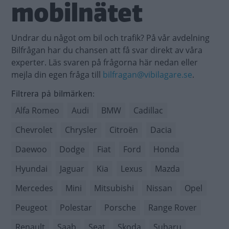
mobilnätet
Undrar du något om bil och trafik? På vår avdelning
Bilfrågan har du chansen att få svar direkt av våra
experter. Läs svaren på frågorna här nedan eller
mejla din egen fråga till
bilfragan@vibilagare.se
.
Filtrera på bilmärken:
Alfa Romeo
Audi
BMW
Cadillac
Chevrolet
Chrysler
Citroën
Dacia
Daewoo
Dodge
Fiat
Ford
Honda
Hyundai
Jaguar
Kia
Lexus
Mazda
Mercedes
Mini
Mitsubishi
Nissan
Opel
Peugeot
Polestar
Porsche
Range Rover
Renault
Saab
Seat
Skoda
Subaru