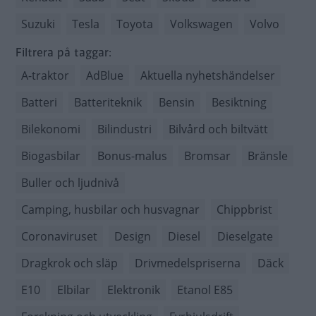
Suzuki
Tesla
Toyota
Volkswagen
Volvo
Filtrera på taggar:
A-traktor
AdBlue
Aktuella nyhetshändelser
Batteri
Batteriteknik
Bensin
Besiktning
Bilekonomi
Bilindustri
Bilvård och biltvätt
Biogasbilar
Bonus-malus
Bromsar
Bränsle
Buller och ljudnivå
Camping, husbilar och husvagnar
Chippbrist
Coronaviruset
Design
Diesel
Dieselgate
Dragkrok och släp
Drivmedelspriserna
Däck
E10
Elbilar
Elektronik
Etanol E85