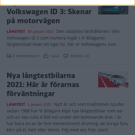
Mystiska felet i
Volkswagen ID 3: Skenar
på motorvägen
Den adaptiva farthållaren i den
LÅNGTEST
30 januari 2021
Volkswagen ID 3 som numera ingår i Vi Bilägares
långteststall lever ett eget liv. Här är Volkswagens svar.
0 kommentarer
Gasa
Bromsa (3)
Nya långtestbilarna
2021: Här är förarnas
förväntningar
Nytt år och som traditionen bjuder
LÅNGTEST
1 januari 2021
sedan 1988 har Vi Bilägare köpt nya långtestbilar som var
och en ska rulla 4 000 mil under det kommande året. I år
har bara en av de fem konventionell drivning, de övriga fyra
körs på el, helt eller delvis. Följ med oss från start!