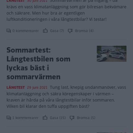
Sommarvärmen är på ingång – då
LÅNGTEST
30 juni 2021
krävs en vass klimatanläggning som gör bilresan bekvämare
och säkrare. Men hur bra är egentligen
luftkonditioneringen i våra långtestbilar? Vi testar!
0 kommentarer
Gasa (7)
Bromsa (4)
Sommartest:
Långtestbilen som
lyckas bäst i
sommarvärmen
Tung last, knepig undanmanöver, vass
LÅNGTEST
29 juni 2021
klimatanläggning och säkra köregenskaper i värmen –
kraven är hårda på våra långtestbilar inför sommaren.
Vilken bil klarar den tuffa uppgiften bäst?
1 kommentarer
Gasa (15)
Bromsa (5)