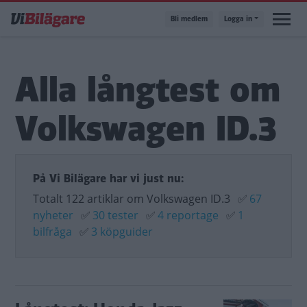
Hoppa
Bli medlem
Logga in
till
huvudinnehåll
Alla långtest om
Volkswagen ID.3
På Vi Bilägare har vi just nu:
Totalt 122 artiklar om Volkswagen ID.3
✅
67
nyheter
✅
30 tester
✅
4 reportage
✅
1
bilfråga
✅
3 köpguider