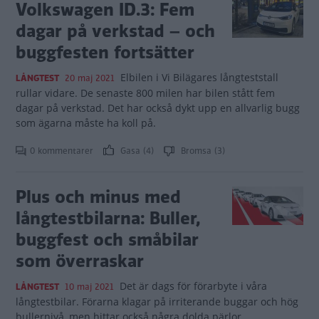
Volkswagen ID.3: Fem
dagar på verkstad – och
buggfesten fortsätter
Elbilen i Vi Bilägares långteststall
LÅNGTEST
20 maj 2021
rullar vidare. De senaste 800 milen har bilen stått fem
dagar på verkstad. Det har också dykt upp en allvarlig bugg
som ägarna måste ha koll på.
0 kommentarer
Gasa (4)
Bromsa (3)
Plus och minus med
långtestbilarna: Buller,
buggfest och småbilar
som överraskar
Det är dags för förarbyte i våra
LÅNGTEST
10 maj 2021
långtestbilar. Förarna klagar på irriterande buggar och hög
bullernivå, men hittar också några dolda pärlor.