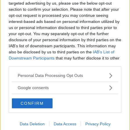
vår Volkswagen ID.3
targeted advertising by us, please use the below opt-out
section to confirm your selection. Please note that after your
Version 2.0 bjuder på flera nyheter –
LÅNGTEST
9 mars 2021
opt-out request is processed you may continue seeing
men vi längtar redan till 2.1.
interest-based ads based on personal information utilized by
us or personal information disclosed to third parties prior to
0 kommentarer
Gasa (15)
Bromsa (23)
your opt-out. You may separately opt-out of the further
disclosure of your personal information by third parties on the
Vintertest: Honda Jazz,
IAB’s list of downstream participants. This information may
also be disclosed by us to third parties on the
IAB’s List of
Mercedes GLB, Seat
Downstream Participants
that may further disclose it to other
Leon, Toyota Yaris och
third parties.
Volkswagen ID 3 (2021)
Please note that this website/app uses one or more Google
Personal Data Processing Opt Outs
services and may gather and store information including but
Svensk vinterkyla, tuffa
LÅNGTEST
15 februari 2021
not limited to your visit or usage behaviour. You may click to
Google consents
vintervägar och kallt klimat ställer Vi Bilägares fem
grant or deny consent to Google and its third-party tags to
långtestbilar på hårt prov. En uppstickare överraskar
use your data for below specified purposes in below Google
genom att ta hem segern – medan elbilen hamnar sist.
CONFIRM
consent section.
0 kommentarer
Gasa (1)
Bromsa (2)
Data Deletion
Data Access
Privacy Policy