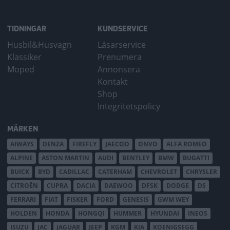
TIDNINGAR
KUNDSERVICE
Husbil&Husvagn
Läsarservice
Klassiker
Prenumera
Moped
Annonsera
Kontakt
Shop
Integritetspolicy
MÄRKEN
AIWAYS
DENZA
FIREFLY
JAECOO
ONVO
ALFA ROMEO
ALPINE
ASTON MARTIN
AUDI
BENTLEY
BMW
BUGATTI
BUICK
BYD
CADILLAC
CATERHAM
CHEVROLET
CHRYSLER
CITROËN
CUPRA
DACIA
DAEWOO
DFSK
DODGE
DS
FERRARI
FIAT
FISKER
FORD
GENESIS
GWM WEY
HOLDEN
HONDA
HONGQI
HUMMER
HYUNDAI
INEOS
ISUZU
JAC
JAGUAR
JEEP
KGM
KIA
KOENIGSEGG