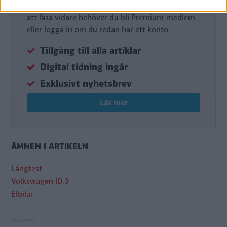
Det här är en del av vårt premium-innehåll. För
att läsa vidare behöver du bli Premium-medlem
eller logga in om du redan har ett konto.
Tillgång till alla artiklar
Digital tidning ingår
Exklusivt nyhetsbrev
Läs mer
ÄMNEN I ARTIKELN
Långtest
Volkswagen ID.3
Elbilar