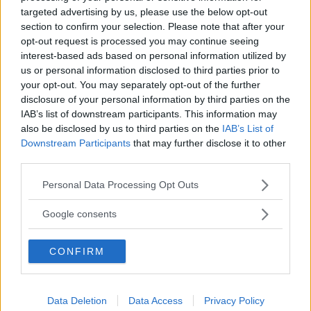
Den adaptiva farthållaren i den Volkswagen ID 3 som
targeted advertising by us, please use the below opt-out
numera ingår i Vi Bilägares långteststall lever ett eget
section to confirm your selection. Please note that after your
liv. Här är Volkswagens svar.
opt-out request is processed you may continue seeing
interest-based ads based on personal information utilized by
Text
us or personal information disclosed to third parties prior to
Maria Dahlin
your opt-out. You may separately opt-out of the further
disclosure of your personal information by third parties on the
IAB’s list of downstream participants. This information may
also be disclosed by us to third parties on the
IAB’s List of
Downstream Participants
that may further disclose it to other
third parties.
Det här är en låst artikel.
Logga in
för
Please note that this website/app uses one or more Google
Personal Data Processing Opt Outs
att fortsätta läsa.
services and may gather and store information including but
not limited to your visit or usage behaviour. You may click to
Google consents
grant or deny consent to Google and its third-party tags to
use your data for below specified purposes in below Google
CONFIRM
DIGITAL PRENUMERATION
consent section.
Ta del av allt material – bli
Premium-medlem
Data Deletion
Data Access
Privacy Policy