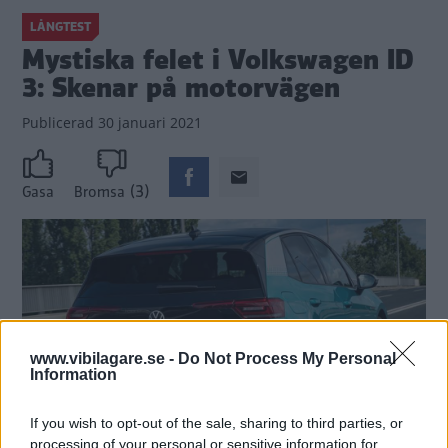
LÅNGTEST
Mystiska felet i Volkswagen ID
3: Skenar på motorvägen
Publicerad
30 januari 2021
(3)
Gasa
Bromsa
www.vibilagare.se -
Do Not Process My Personal
Information
If you wish to opt-out of the sale, sharing to third parties, or
processing of your personal or sensitive information for