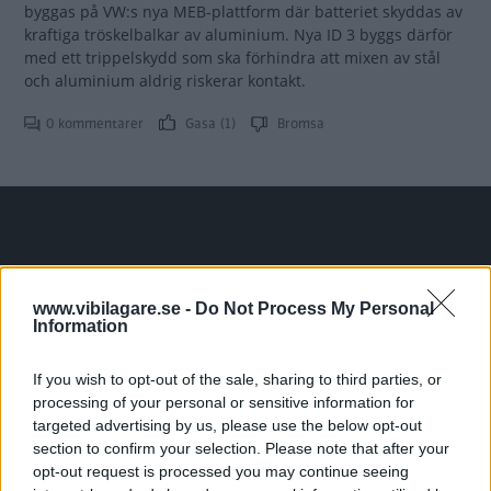
byggas på VW:s nya MEB-plattform där batteriet skyddas av
kraftiga tröskelbalkar av aluminium. Nya ID 3 byggs därför
med ett trippelskydd som ska förhindra att mixen av stål
och aluminium aldrig riskerar kontakt.
0 kommentarer
Gasa (1)
Bromsa
Tester: De senaste vi kört
www.vibilagare.se -
Do Not Process My Personal
Information
If you wish to opt-out of the sale, sharing to third parties, or
processing of your personal or sensitive information for
targeted advertising by us, please use the below opt-out
section to confirm your selection. Please note that after your
opt-out request is processed you may continue seeing