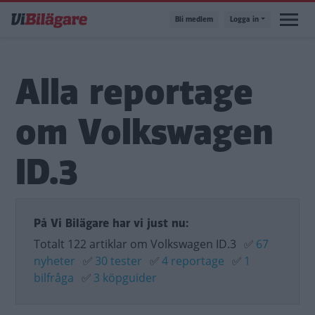
Hoppa
Bli medlem
Logga in
till
huvudinnehåll
Alla reportage
om Volkswagen
ID.3
På Vi Bilägare har vi just nu:
Totalt 122 artiklar om Volkswagen ID.3
✅
67
nyheter
✅
30 tester
✅
4 reportage
✅
1
bilfråga
✅
3 köpguider