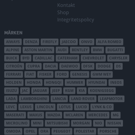
Kontakt
Shop
Integritetspolicy
MÄRKEN
AIWAYS
DENZA
FIREFLY
JAECOO
ONVO
ALFA ROMEO
ALPINE
ASTON MARTIN
AUDI
BENTLEY
BMW
BUGATTI
BUICK
BYD
CADILLAC
CATERHAM
CHEVROLET
CHRYSLER
CITROËN
CUPRA
DACIA
DAEWOO
DFSK
DODGE
DS
FERRARI
FIAT
FISKER
FORD
GENESIS
GWM WEY
HOLDEN
HONDA
HONGQI
HUMMER
HYUNDAI
INEOS
ISUZU
JAC
JAGUAR
JEEP
KGM
KIA
KOENIGSEGG
LADA
LAMBORGHINI
LANCIA
LAND ROVER
LEAPMOTOR
LEVC
LEXUS
LINCOLN
LOTUS
LUCID
LYNK & CO
MASERATI
MAXUS
MAZDA
MCLAREN
MERCEDES
MG
MICROLINO
MINI
MITSUBISHI
MORGAN
NIO
NISSAN
OMODA
OPEL
ORA
PEUGEOT
POLESTAR
PORSCHE