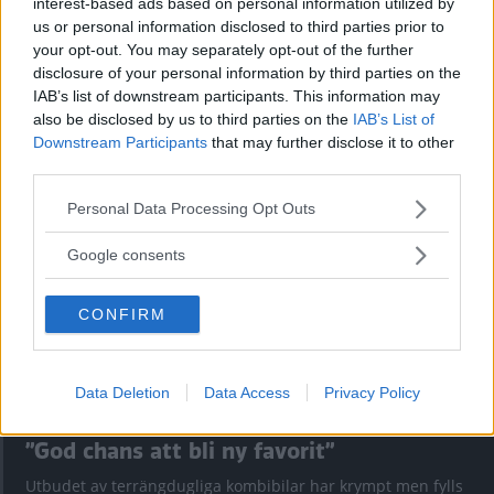
interest-based ads based on personal information utilized by
us or personal information disclosed to third parties prior to
your opt-out. You may separately opt-out of the further
disclosure of your personal information by third parties on the
Kia utmanar i kombiklassen – blir omkörd
IAB’s list of downstream participants. This information may
av ”gamlingen”
also be disclosed by us to third parties on the
IAB’s List of
Downstream Participants
that may further disclose it to other
Nykomlingen fälls av en besvärande nackdel.
third parties.
Please note that this website/app uses one or more Google
Personal Data Processing Opt Outs
services and may gather and store information including but
not limited to your visit or usage behaviour. You may click to
Google consents
grant or deny consent to Google and its third-party tags to
use your data for below specified purposes in below Google
CONFIRM
consent section.
Data Deletion
Data Access
Privacy Policy
”God chans att bli ny favorit”
Utbudet av terrängdugliga kombibilar har krympt men fylls