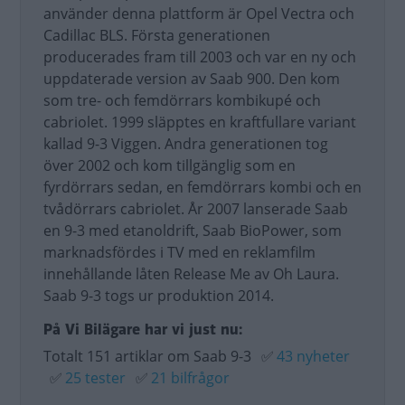
använder denna plattform är Opel Vectra och
Cadillac BLS. Första generationen
producerades fram till 2003 och var en ny och
uppdaterade version av Saab 900. Den kom
som tre- och femdörrars kombikupé och
cabriolet. 1999 släpptes en kraftfullare variant
kallad 9-3 Viggen. Andra generationen tog
över 2002 och kom tillgänglig som en
fyrdörrars sedan, en femdörrars kombi och en
tvådörrars cabriolet. År 2007 lanserade Saab
en 9-3 med etanoldrift, Saab BioPower, som
marknadsfördes i TV med en reklamfilm
innehållande låten Release Me av Oh Laura.
Saab 9-3 togs ur produktion 2014.
På Vi Bilägare har vi just nu:
Totalt 151 artiklar om Saab 9-3
✅
43 nyheter
✅
25 tester
✅
21 bilfrågor