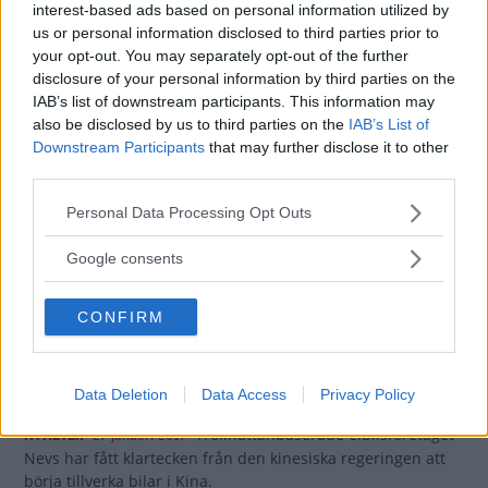
interest-based ads based on personal information utilized by
reservdelar, vanliga fel osv?” Vi Bilägare svarar.
us or personal information disclosed to third parties prior to
your opt-out. You may separately opt-out of the further
9 kommentarer
Gasa (38)
Bromsa (26)
disclosure of your personal information by third parties on the
IAB’s list of downstream participants. This information may
Trollhättans el-suv
also be disclosed by us to third parties on the
IAB’s List of
Downstream Participants
that may further disclose it to other
kommer 2020
third parties.
En eldriven suv på ungefär fem meter.
NYHETER
27 april 2017
Please note that this website/app uses one or more Google
Personal Data Processing Opt Outs
Det är vad Nevs planerar att tillverka i Trollhättan med start
services and may gather and store information including but
2020. Bilen får en kusin i en kinesisk minibuss.
not limited to your visit or usage behaviour. You may click to
Google consents
grant or deny consent to Google and its third-party tags to
0 kommentarer
Gasa (1)
Bromsa (1)
use your data for below specified purposes in below Google
CONFIRM
consent section.
Nevs får göra bilar i
Kina
Data Deletion
Data Access
Privacy Policy
Trollhättanbaserade elbilsföretaget
NYHETER
27 januari 2017
Nevs har fått klartecken från den kinesiska regeringen att
börja tillverka bilar i Kina.