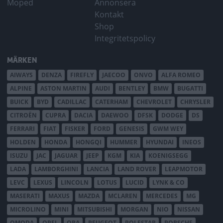
Moped
Annonsera
Kontakt
Shop
Integritetspolicy
MÄRKEN
AIWAYS
DENZA
FIREFLY
JAECOO
ONVO
ALFA ROMEO
ALPINE
ASTON MARTIN
AUDI
BENTLEY
BMW
BUGATTI
BUICK
BYD
CADILLAC
CATERHAM
CHEVROLET
CHRYSLER
CITROËN
CUPRA
DACIA
DAEWOO
DFSK
DODGE
DS
FERRARI
FIAT
FISKER
FORD
GENESIS
GWM WEY
HOLDEN
HONDA
HONGQI
HUMMER
HYUNDAI
INEOS
ISUZU
JAC
JAGUAR
JEEP
KGM
KIA
KOENIGSEGG
LADA
LAMBORGHINI
LANCIA
LAND ROVER
LEAPMOTOR
LEVC
LEXUS
LINCOLN
LOTUS
LUCID
LYNK & CO
MASERATI
MAXUS
MAZDA
MCLAREN
MERCEDES
MG
MICROLINO
MINI
MITSUBISHI
MORGAN
NIO
NISSAN
OMODA
OPEL
ORA
PEUGEOT
POLESTAR
PORSCHE