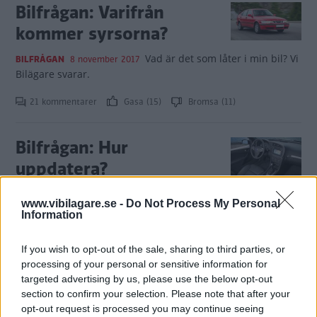
Bilfrågan: Varifrån
kommer syrsorna?
Vad är det som låter i min bil? Vi
BILFRÅGAN
8 november 2017
Bilägare svarar.
21 kommentarer
Gasa (15)
Bromsa (11)
Bilfrågan: Hur
uppdatera?
BILFRÅGAN
29 augusti 2017
www.vibilagare.se -
Do Not Process My Personal
Information
5 kommentarer
Gasa (16)
Bromsa (13)
If you wish to opt-out of the sale, sharing to third parties, or
Bilfrågan: Saab som
processing of your personal or sensitive information for
targeted advertising by us, please use the below opt-out
förstabil?
section to confirm your selection. Please note that after your
opt-out request is processed you may continue seeing
”Vad ska man tänka på när det gäller
BILFRÅGAN
5 juli 2017