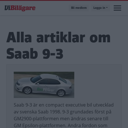
Hoppa
Bli medlem
Logga in
till
huvudinnehåll
Alla artiklar om
Saab 9-3
Saab 9-3 är en compact executive bil utvecklad
av svenska Saab 1998. 9-3 grundades först på
GM2900-plattformen men ändras senare till
GM Epsilon-plattformen. Andra fordon som