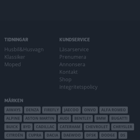
TIDNINGAR
KUNDSERVICE
Husbil&Husvagn
Läsarservice
Klassiker
Prenumera
Moped
Annonsera
Kontakt
Shop
Integritetspolicy
MÄRKEN
AIWAYS
DENZA
FIREFLY
JAECOO
ONVO
ALFA ROMEO
ALPINE
ASTON MARTIN
AUDI
BENTLEY
BMW
BUGATTI
BUICK
BYD
CADILLAC
CATERHAM
CHEVROLET
CHRYSLER
CITROËN
CUPRA
DACIA
DAEWOO
DFSK
DODGE
DS