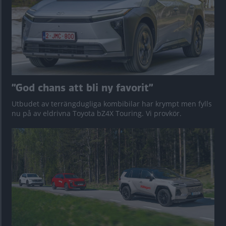
”God chans att bli ny favorit”
Utbudet av terrängdugliga kombibilar har krympt men fylls
nu på av eldrivna Toyota bZ4X Touring. Vi provkör.