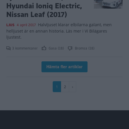
Hyundai Ioniq Electric,
Nissan Leaf (2017)
Halvljuset klarar elbilarna galant, men
LJUS
4 april 2017
helljuset är en annan historia. Läs mer i Vi Bilägares
ljustest.
3 kommentarer
Gasa (18)
Bromsa (18)
Hämta fler artiklar
Paginering
Nuvarande
1
Sida
2
Nästa
›
sida
sida