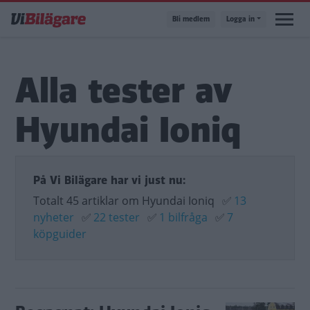
Hoppa
Bli medlem
Logga in
till
huvudinnehåll
Alla tester av
Hyundai Ioniq
På Vi Bilägare har vi just nu:
Totalt 45 artiklar om Hyundai Ioniq
✅
13
nyheter
✅
22 tester
✅
1 bilfråga
✅
7
köpguider