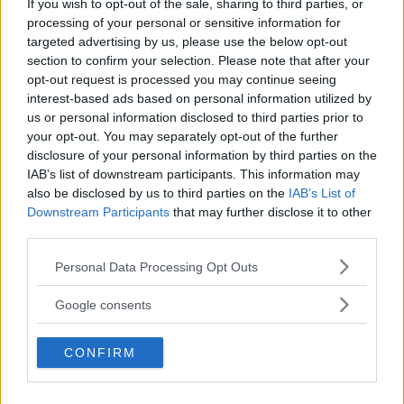
If you wish to opt-out of the sale, sharing to third parties, or
Här kan du läsa mer om bland
NYBILSTEST
15 december 2017
processing of your personal or sensitive information for
annat bränsleförbrukning, bilekonomi, kupébuller,
targeted advertising by us, please use the below opt-out
barnsäkerhet, prestanda, kupé- och lastmått, krocksäkerhet
section to confirm your selection. Please note that after your
och utrustning för Hyundai Ioniq, Toyota Prius och
opt-out request is processed you may continue seeing
Volkswagen Golf GTE.
interest-based ads based on personal information utilized by
us or personal information disclosed to third parties prior to
0 kommentarer
Gasa
Bromsa (1)
your opt-out. You may separately opt-out of the further
disclosure of your personal information by third parties on the
IAB’s list of downstream participants. This information may
Rosttest: Hyundai Ioniq
also be disclosed by us to third parties on the
IAB’s List of
Plug-in (2017)
Downstream Participants
that may further disclose it to other
third parties.
Skumgummi som drar åt sig fukt ger
ROST
27 november 2017
Please note that this website/app uses one or more Google
Personal Data Processing Opt Outs
minus i protokollet. Läs mer i Vi Bilägares rosttest.
services and may gather and store information including but
not limited to your visit or usage behaviour. You may click to
0 kommentarer
Gasa (12)
Bromsa (9)
Google consents
grant or deny consent to Google and its third-party tags to
use your data for below specified purposes in below Google
CONFIRM
Ljustest: Hyundai Ioniq
consent section.
Plug-in, Toyota Prius