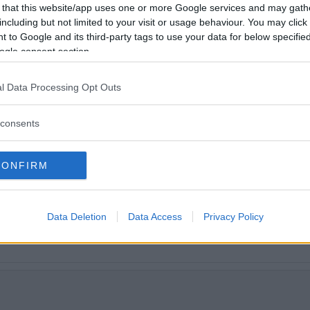
nnat bränsleförbrukning, bilekonomi,
 that this website/app uses one or more Google services and may gath
anda, kupé- och lastmått, krocksäkerh
including but not limited to your visit or usage behaviour. You may click 
 to Google and its third-party tags to use your data for below specifi
oyota Prius och Volkswagen Golf GTE.
ogle consent section.
l Data Processing Opt Outs
consents
CONFIRM
Data Deletion
Data Access
Privacy Policy
tt fortsätta läsa.