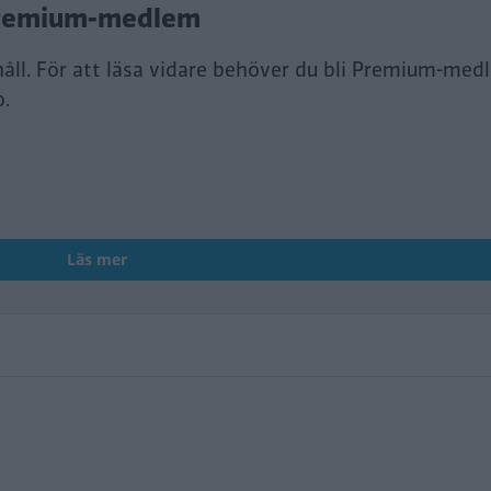
i Premium-medlem
håll. För att läsa vidare behöver du bli Premium-med
o.
Läs mer