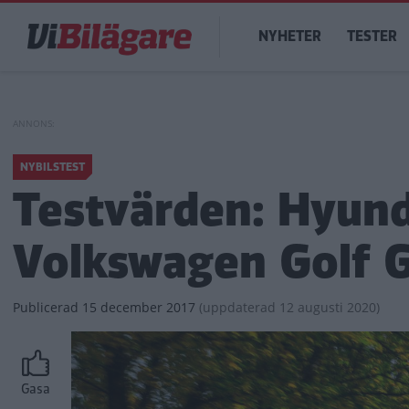
Hoppa
Main
till
NYHETER
TESTER
navigation
huvudinnehåll
NYBILSTEST
Testvärden: Hyunda
Volkswagen Golf G
Publicerad
15 december 2017
(
uppdaterad
12 augusti 2020)
Gasa