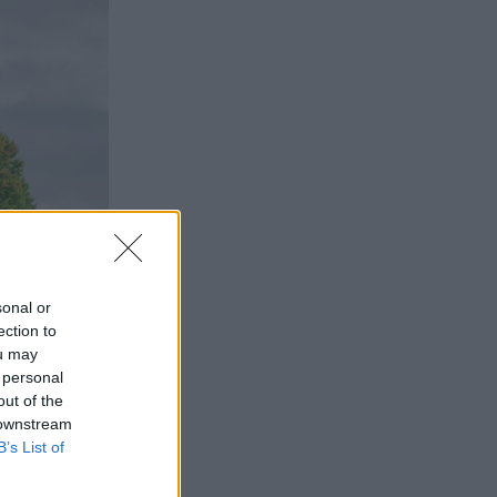
sonal or
ection to
ou may
 personal
out of the
 downstream
B’s List of