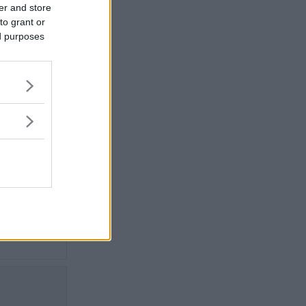
er and store
et och
to grant or
ed purposes