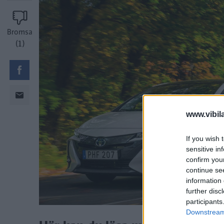
Bromsa
(1)
www.vibil
If you wish 
sensitive in
confirm you
continue se
information 
further disc
participants
Downstream 