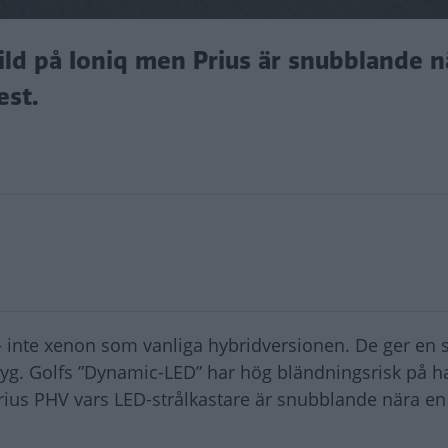
ild på Ioniq men Prius är snubblande nä
est.
– inte xenon som vanliga hybridversionen. De ger en
etyg. Golfs ”Dynamic-LED” har hög bländningsrisk på ha
 Prius PHV vars LED-strålkastare är snubblande nära e