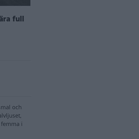
ra full
 smal och
lvljuset,
n femma i