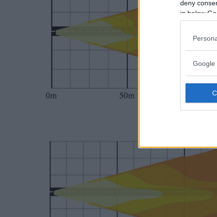
deny consent
in below Go
Persona
Google 