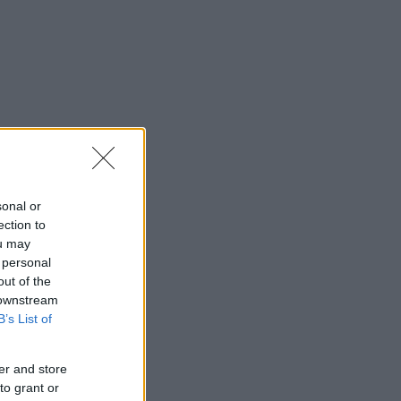
sonal or
ection to
ou may
 personal
out of the
 downstream
B’s List of
er and store
to grant or