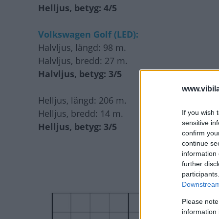
Helljus, betyg: 4/5
Volkswagen Golf (LED):
Halvljus, längd: 98 m.
Halvljus, bredd: 27 m.
Halvljus, betyg: 3/5
www.vibil
Helljus, längd: 206 m.
Helljus, bredd: 14 m.
If you wish 
sensitive in
Helljus, betyg: 3/5
confirm you
continue se
information 
further disc
participants
Downstream 
Please note
information 