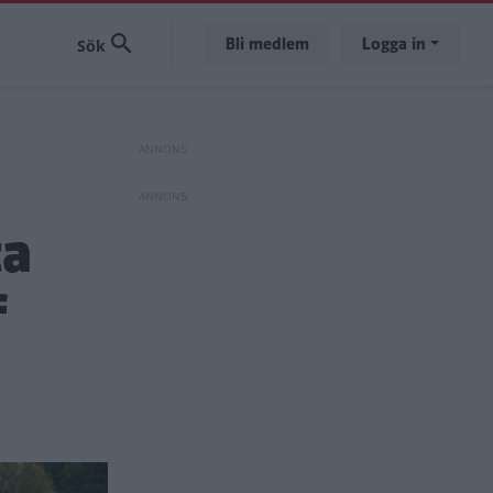
Bli medlem
Logga in
ta
f