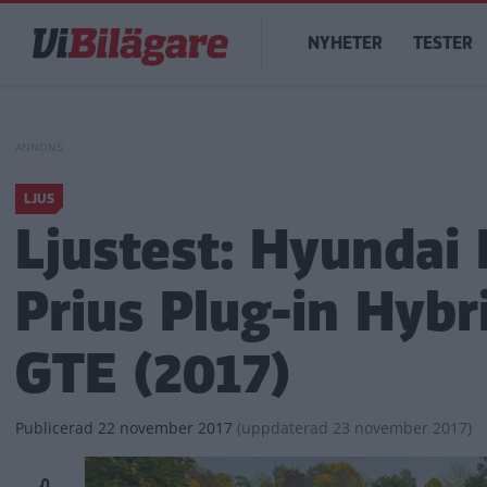
Hoppa
Main
till
NYHETER
TESTER
navigation
huvudinnehåll
LJUS
Ljustest: Hyundai 
Prius Plug-in Hybr
GTE (2017)
Publicerad
22 november 2017
(
uppdaterad
23 november 2017)