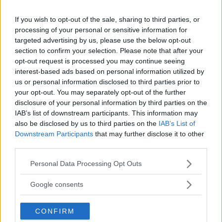
If you wish to opt-out of the sale, sharing to third parties, or
Med en laddkabel finns det stora pengar att spara för
processing of your personal or sensitive information for
tjänstebilisterna. Men kan laddtekniken även löna sig
targeted advertising by us, please use the below opt-out
för privatbilister? Vi testar tre ”folkliga” laddhybrider
section to confirm your selection. Please note that after your
och ser vad Hyundai, Toyota och VW kan erbjuda.
opt-out request is processed you may continue seeing
interest-based ads based on personal information utilized by
Text
Nils Svärd
us or personal information disclosed to third parties prior to
your opt-out. You may separately opt-out of the further
disclosure of your personal information by third parties on the
Fotograf
IAB’s list of downstream participants. This information may
Simon Hamelius
also be disclosed by us to third parties on the
IAB’s List of
Downstream Participants
that may further disclose it to other
third parties.
Please note that this website/app uses one or more Google
Personal Data Processing Opt Outs
services and may gather and store information including but
Det här är en låst artikel.
Logga in
för
not limited to your visit or usage behaviour. You may click to
Google consents
att fortsätta läsa.
grant or deny consent to Google and its third-party tags to
use your data for below specified purposes in below Google
CONFIRM
consent section.