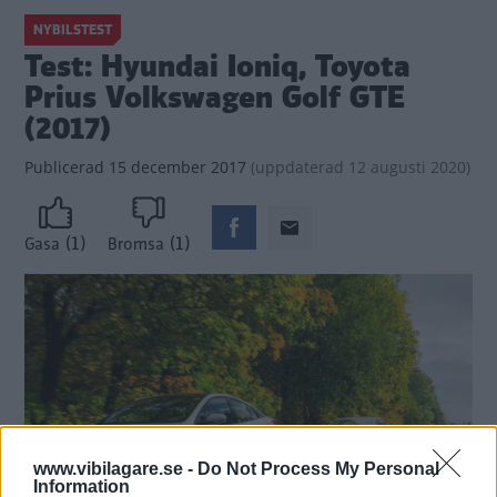
NYBILSTEST
Test: Hyundai Ioniq, Toyota
Prius Volkswagen Golf GTE
(2017)
Publicerad
15 december 2017
(
uppdaterad
12 augusti 2020)
(1)
(1)
Gasa
Bromsa
www.vibilagare.se -
Do Not Process My Personal
Information