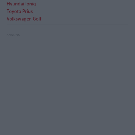
Hyundai Ioniq
Toyota Prius
Volkswagen Golf
Test: Hyundai Ioniq, Toyota Prius Volkswagen
Golf GTE (2017)