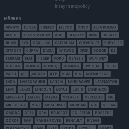
Integritetspolicy
MÄRKEN
AIWAYS
DENZA
FIREFLY
JAECOO
ONVO
ALFA ROMEO
ALPINE
ASTON MARTIN
AUDI
BENTLEY
BMW
BUGATTI
BUICK
BYD
CADILLAC
CATERHAM
CHEVROLET
CHRYSLER
CITROËN
CUPRA
DACIA
DAEWOO
DFSK
DODGE
DS
FERRARI
FIAT
FISKER
FORD
GENESIS
GWM WEY
HOLDEN
HONDA
HONGQI
HUMMER
HYUNDAI
INEOS
ISUZU
JAC
JAGUAR
JEEP
KGM
KIA
KOENIGSEGG
LADA
LAMBORGHINI
LANCIA
LAND ROVER
LEAPMOTOR
LEVC
LEXUS
LINCOLN
LOTUS
LUCID
LYNK & CO
MASERATI
MAXUS
MAZDA
MCLAREN
MERCEDES
MG
MICROLINO
MINI
MITSUBISHI
MORGAN
NIO
NISSAN
OMODA
OPEL
ORA
PEUGEOT
POLESTAR
PORSCHE
QOROS
RAM
RANGE ROVER
RENAULT
RIVIAN
ROLLS-ROYCE
SAAB
SEAT
SKODA
SKYWELL
SMART