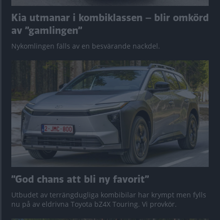
Kia utmanar i kombiklassen – blir omkörd
av ”gamlingen”
Nykomlingen fälls av en besvärande nackdel.
”God chans att bli ny favorit”
Utbudet av terrängdugliga kombibilar har krympt men fylls
nu på av eldrivna Toyota bZ4X Touring. Vi provkör.