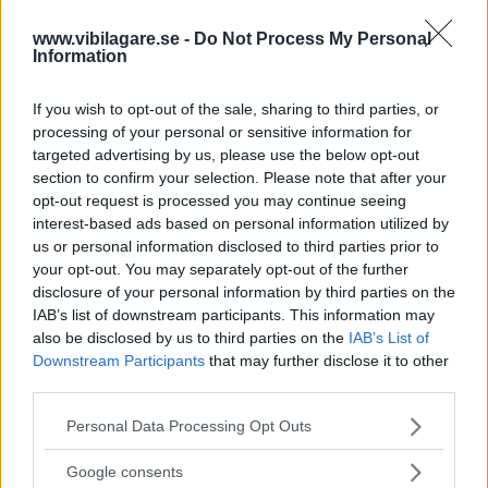
0 kommentarer
Gasa
Bromsa
www.vibilagare.se -
Do Not Process My Personal
Information
Krockskadan mörkades
– två gånger
If you wish to opt-out of the sale, sharing to third parties, or
processing of your personal or sensitive information for
Sebastian Colakoff trodde att han
REPORTAGE
23 juli 2020
targeted advertising by us, please use the below opt-out
köpt drömbilen – men den nästan nya Mustangen visade
section to confirm your selection. Please note that after your
sig vara krockad. Handlaren hävde köpet men snart såldes
opt-out request is processed you may continue seeing
bilen igen – och inte heller den andra köparen fick reda på
interest-based ads based on personal information utilized by
krockskadan.
us or personal information disclosed to third parties prior to
your opt-out. You may separately opt-out of the further
0 kommentarer
Gasa (4)
Bromsa (2)
disclosure of your personal information by third parties on the
IAB’s list of downstream participants. This information may
also be disclosed by us to third parties on the
IAB’s List of
Utbredd rost redan
Downstream Participants
that may further disclose it to other
efter 6 000 mil: ”Nu blir
third parties.
det ingen mer Ford”
Please note that this website/app uses one or more Google
Personal Data Processing Opt Outs
services and may gather and store information including but
Vi Bilägares rostangripna Mondeo
REPORTAGE
11 mars 2020
not limited to your visit or usage behaviour. You may click to
Google consents
är inte representativ för bilar i samma ålder enligt Ford