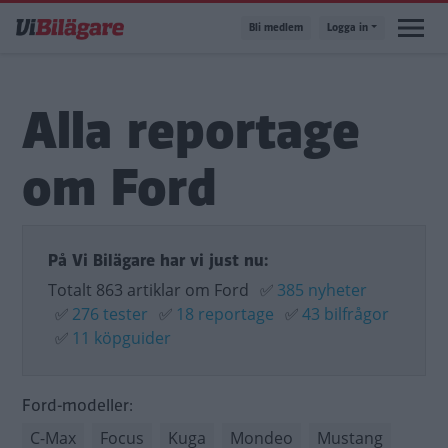
Hoppa
Bli medlem
Logga in
till
huvudinnehåll
Alla reportage
om Ford
På Vi Bilägare har vi just nu:
Totalt 863 artiklar om Ford
✅
385 nyheter
✅
276 tester
✅
18 reportage
✅
43 bilfrågor
✅
11 köpguider
Ford-modeller:
C-Max
Focus
Kuga
Mondeo
Mustang