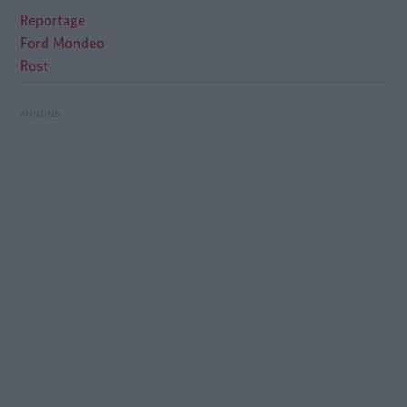
Reportage
Ford Mondeo
Rost
Rostproblem i Ford Mondeo: Servomotorn kan
Se upp med reglerna – fel P-skiva ger böter