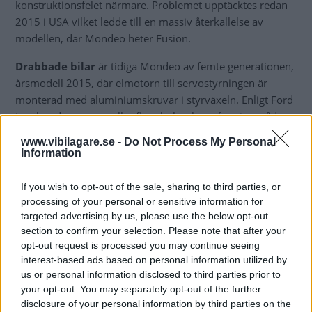
konstruktionsfelet närmare. Problemet upptäcktes redan
2015 i USA vilket ledde till en massiv återkallelse av
modellen, där Mondeo heter Fusion.
Drabbade bilar
är tidiga Mondeo av femte generationen,
årsmodell 2015, där elmotorn till servostyrningen är
monterad med aluminiumskruvar i styrväxeln. Enligt Ford
innebär detta att en eller flera bultar kan gå av i områden
med risk för korrosion samt områden med vägsalt.
www.vibilagare.se -
Do Not Process My Personal
Information
Skulle servomotorn lossna från styrväxeln innebär det att
bilen tappar sin servoverkan vilket kan vara nog så
If you wish to opt-out of the sale, sharing to third parties, or
överraskande i trafiken. Ford i England gick ut med en
processing of your personal or sensitive information for
säkerhetsåterkallelse i början av året och efter att Vi
targeted advertising by us, please use the below opt-out
Bilägare uppvaktat Ford i Sverige återkallas nu även
section to confirm your selection. Please note that after your
svenska bilar.
opt-out request is processed you may continue seeing
interest-based ads based on personal information utilized by
Återkallelsen innebär
att fyra originalskruvar i
us or personal information disclosed to third parties prior to
aluminium byts ut mot nya i stål. Vi Bilägares egen
your opt-out. You may separately opt-out of the further
disclosure of your personal information by third parties on the
Mondeo visar inga tecken på korroderade skruvar. Bilder