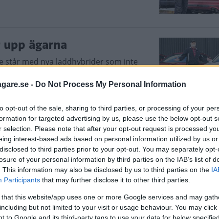
r upp ägarna
e står med nya laddhybrider som inte
 bilar levererade. Orsaken:
na.
agare.se -
Do Not Process My Personal Information
to opt-out of the sale, sharing to third parties, or processing of your per
formation for targeted advertising by us, please use the below opt-out s
r selection. Please note that after your opt-out request is processed y
rna i Ford Kuga
eing interest-based ads based on personal information utilized by us or
iden Kuga på grund av brandrisk. Men
disclosed to third parties prior to your opt-out. You may separately opt-
losure of your personal information by third parties on the IAB’s list of
att få reda på brandrisken.
. This information may also be disclosed by us to third parties on the
IA
Participants
that may further disclose it to other third parties.
 that this website/app uses one or more Google services and may gath
including but not limited to your visit or usage behaviour. You may click 
 to Google and its third-party tags to use your data for below specifi