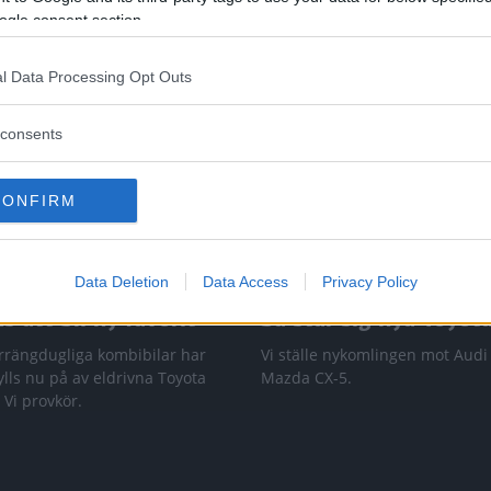
ogle consent section.
l Data Processing Opt Outs
consents
CONFIRM
Data Deletion
Data Access
Privacy Policy
 att bli ny favorit”
Så står sig nya Toyot
rrängdugliga kombibilar har
Vi ställe nykomlingen mot Audi
lls nu på av eldrivna Toyota
Mazda CX-5.
 Vi provkör.