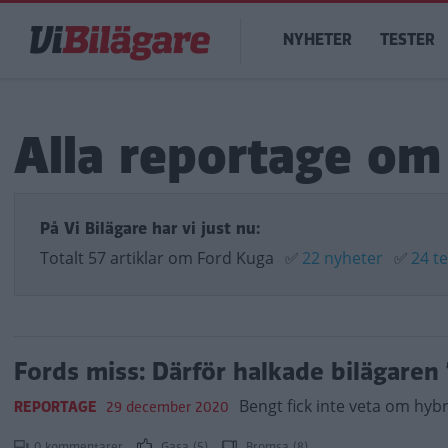
Hoppa
Main
till
NYHETER
TESTER
navigation
huvudinnehåll
Alla reportage om
På Vi Bilägare har vi just nu:
Totalt 57 artiklar om Ford Kuga
✅
22 nyheter
✅
24 t
Fords miss: Därför halkade bilägaren 
Bengt fick inte veta om hyb
REPORTAGE
29 december 2020
0 kommentarer
Gasa (5)
Bromsa (8)