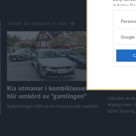
in below Go
Persona
Tester: De senaste vi kört
Google 
Kia utmanar i kombiklassen –
”God chans
blir omkörd av ”gamlingen”
Utbudet av te
krympt men fy
Nykomlingen fälls av en besvärande nackdel.
bZ4X Touring.