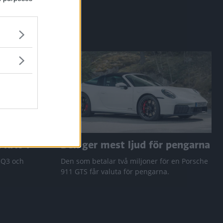
a RAV4
Den ger mest ljud för pengarna
 Q3 och
Den som betalar två miljoner för en Porsche
911 GTS får valuta för pengarna.