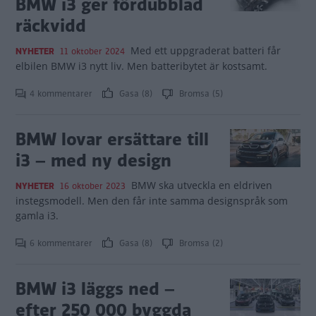
BMW i3 ger fördubblad
räckvidd
Med ett uppgraderat batteri får
NYHETER
11 oktober 2024
elbilen BMW i3 nytt liv. Men batteribytet är kostsamt.
4 kommentarer
Gasa (8)
Bromsa (5)
BMW lovar ersättare till
i3 – med ny design
BMW ska utveckla en eldriven
NYHETER
16 oktober 2023
instegsmodell. Men den får inte samma designspråk som
gamla i3.
6 kommentarer
Gasa (8)
Bromsa (2)
BMW i3 läggs ned –
efter 250 000 byggda