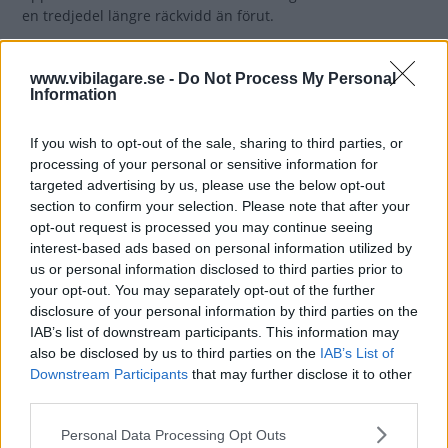
en tredjedel längre räckvidd än förut.
28 kommentarer
Gasa (24)
Bromsa (18)
www.vibilagare.se -
Do Not Process My Personal
Information
BMW återkallar i3 i USA
If you wish to opt-out of the sale, sharing to third parties, or
Den
NYHETER
24 november 2017
processing of your personal or sensitive information for
amerikanska motortidningen Automotive
targeted advertising by us, please use the below opt-out
News rapporterar att BMW väljer att återkalla alla i3 i USA
section to confirm your selection. Please note that after your
efter egna krocktester.
opt-out request is processed you may continue seeing
interest-based ads based on personal information utilized by
7 kommentarer
Gasa (13)
Bromsa (13)
us or personal information disclosed to third parties prior to
your opt-out. You may separately opt-out of the further
disclosure of your personal information by third parties on the
Sportigare BMW i3s
IAB’s list of downstream participants. This information may
spurtar snabbare
also be disclosed by us to third parties on the
IAB’s List of
Downstream Participants
that may further disclose it to other
I samband med uppdatering av
NYHETER
29 augusti 2017
third parties.
elbilen lanserar tyska biltillverkaren en kvickare och
starkare version på 184 hästkrafter.
Please note that this website/app uses one or more Google
Personal Data Processing Opt Outs