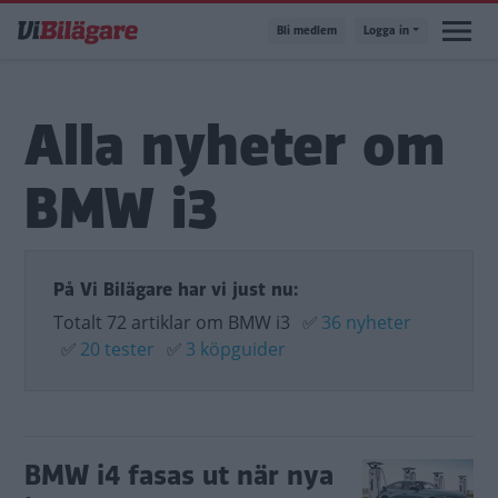
Hoppa
Bli medlem
Logga in
till
huvudinnehåll
Alla nyheter om
BMW i3
På Vi Bilägare har vi just nu:
Totalt 72 artiklar om BMW i3
✅
36 nyheter
✅
20 tester
✅
3 köpguider
BMW i4 fasas ut när nya