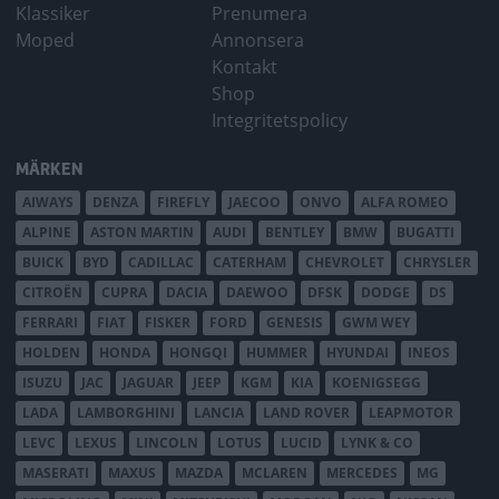
Klassiker
Prenumera
Moped
Annonsera
Kontakt
Shop
Integritetspolicy
MÄRKEN
AIWAYS
DENZA
FIREFLY
JAECOO
ONVO
ALFA ROMEO
ALPINE
ASTON MARTIN
AUDI
BENTLEY
BMW
BUGATTI
BUICK
BYD
CADILLAC
CATERHAM
CHEVROLET
CHRYSLER
CITROËN
CUPRA
DACIA
DAEWOO
DFSK
DODGE
DS
FERRARI
FIAT
FISKER
FORD
GENESIS
GWM WEY
HOLDEN
HONDA
HONGQI
HUMMER
HYUNDAI
INEOS
ISUZU
JAC
JAGUAR
JEEP
KGM
KIA
KOENIGSEGG
LADA
LAMBORGHINI
LANCIA
LAND ROVER
LEAPMOTOR
LEVC
LEXUS
LINCOLN
LOTUS
LUCID
LYNK & CO
MASERATI
MAXUS
MAZDA
MCLAREN
MERCEDES
MG