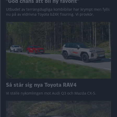
”God chans att bli ny favorit”
Utbudet av terrängdugliga kombibilar har krympt men fylls
nu på av eldrivna Toyota bZ4X Touring. Vi provkör.
Så står sig nya Toyota RAV4
Vi ställe nykomlingen mot Audi Q3 och Mazda CX-5.