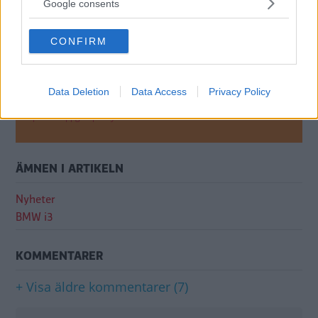
not limited to your visit or usage behaviour. You may click to
Google consents
grant or deny consent to Google and its third-party tags to
use your data for below specified purposes in below Google
CONFIRM
consent section.
Data Deletion
Data Access
Privacy Policy
Genom att anmäla dig godkänner du OK-förlagets
personuppgiftspolicy.
ÄMNEN I ARTIKELN
Nyheter
BMW i3
KOMMENTARER
+ Visa äldre kommentarer (7)