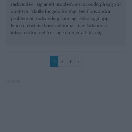
räckvidden i sig är ett problem, en räckvidd på säg 20-
25-30 mil skulle fungera för mig. Det finns andra
problem än räckvidden, som jag redan tagit upp.
Finns en hel del barnsjukdomar med laddarnas
infrastruktur, det tror jag kommer att lösa sig.
Paginering
Nuvarande
1
Sida
2
Sida
3
Nästa
›
sida
sida