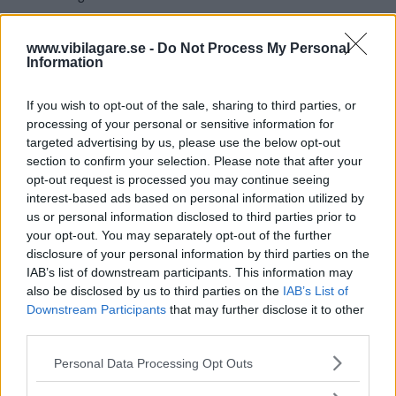
Priserna startar på
419.000 kronor. Att prisnivån ligger högre
www.vibilagare.se -
Do Not Process My Personal
Information
än förra generationen motiverar BMW med att det ingår mer
i standardutrustningen nu, till exempel trefas-snabbladdning.
If you wish to opt-out of the sale, sharing to third parties, or
Den sportigare versionen i3s kostar från 439.000 kronor.
processing of your personal or sensitive information for
targeted advertising by us, please use the below opt-out
section to confirm your selection. Please note that after your
Andra nyheter
med uppdaterade i3 är nya exteriörfärgen
opt-out request is processed you may continue seeing
Jucaro Beige och adaptiva LED-strålkastare.
interest-based ads based on personal information utilized by
us or personal information disclosed to third parties prior to
your opt-out. You may separately opt-out of the further
Diskutera
: Vad tycker du om BMW i3?
disclosure of your personal information by third parties on the
IAB’s list of downstream participants. This information may
also be disclosed by us to third parties on the
IAB’s List of
Downstream Participants
that may further disclose it to other
third parties.
MISSA INTE KOMMANDE ARTIKLAR OM BMW
I3
Please note that this website/app uses one or more Google
Personal Data Processing Opt Outs
services and may gather and store information including but
Få vårt nyhetsbrev utan kostnad