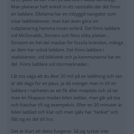
Man planerar helt enkelt in ett rastställe där det finns
en laddare. Elbilarna har en inbyggd navigator som
visar laddstationer, man kan även göra sin
ruttplanering hemma innan avfärd. Det finns laddare
vid McDonalds, Dinners och flera olika platser...
förutom en hel del mackar för fossila bränslen, många
av dem har också laddare. Det finns laddare i
stadskärnor, vid bibliotek och ja kommunerna har en
del. Finns laddare vid stormarknader...
Låt oss säga att du åker 20 mil på en laddning och sen
är det dags för en paus, ja då svänger man in till en
laddare i närheten av ett fik eller matplats och så tar
man en fikapaus medan bilen laddar, man går på toa
och fräschar till sig exempelvis. Efter en 30 minuter är
bilen laddad och klar och man själv har "tankat" och
fått sig en del till livs.
Det är klart att detta fungerar. Så jag tycker inte