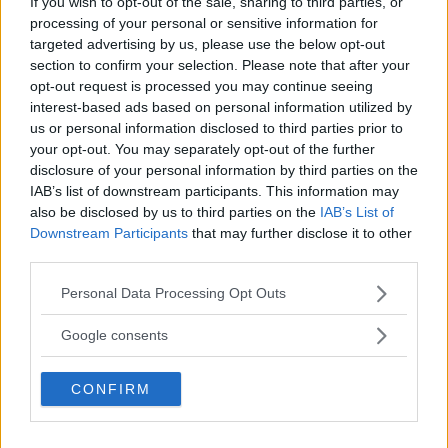
If you wish to opt-out of the sale, sharing to third parties, or
processing of your personal or sensitive information for
targeted advertising by us, please use the below opt-out
BMW i3 fortsätter öka –
section to confirm your selection. Please note that after your
nio år efter premiären
opt-out request is processed you may continue seeing
interest-based ads based on personal information utilized by
”Gamlingen” BMW i3 fyller nio år i år
NYHETER
27 januari 2022
us or personal information disclosed to third parties prior to
men kämpar ändå på bra i registreringsstatistiken. Än så
your opt-out. You may separately opt-out of the further
länge finns ingen direkt ersättare i sikte.
disclosure of your personal information by third parties on the
IAB’s list of downstream participants. This information may
4 kommentarer
Gasa (9)
Bromsa (6)
also be disclosed by us to third parties on the
IAB’s List of
Downstream Participants
that may further disclose it to other
third parties.
Begagnat: BMW i3
(2013-)
Please note that this website/app uses one or more Google
Personal Data Processing Opt Outs
services and may gather and store information including but
BMW i3 lockar med utsläppsfri körglädje,
not limited to your visit or usage behaviour. You may click to
BEGBIL
9 mars 2021
Google consents
grant or deny consent to Google and its third-party tags to
men har också nackdelar. Vi granskar den populära elbilen
use your data for below specified purposes in below Google
som begagnad – läs innan du slår till!
CONFIRM
consent section.
0 kommentarer
Gasa (39)
Bromsa (18)