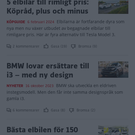
5 elbilar till rimligt pris:
Köpråd, plus och minus
Elbilarna är fortfarande dyra som
KÖPGUIDE
6 februari 2024
nya men nu växer utbudet av begagnade elbilar till
rimligare pris. Här är fyra alternativ till Tesla Model 3.
2 kommentarer
Gasa (19)
Bromsa (9)
BMW lovar ersättare till
i3 – med ny design
BMW ska utveckla en eldriven
NYHETER
16 oktober 2023
instegsmodell. Men den får inte samma designspråk som
gamla i3.
6 kommentarer
Gasa (8)
Bromsa (2)
Bästa elbilen för 150