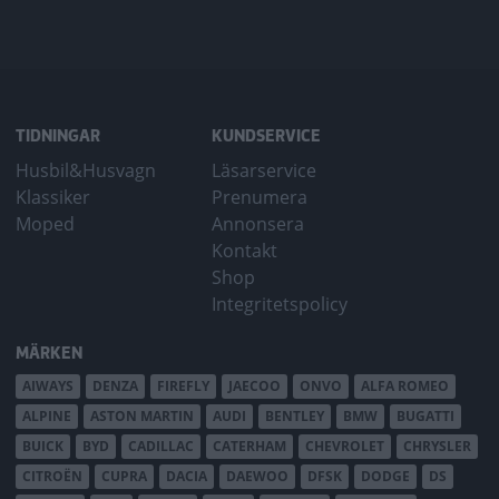
TIDNINGAR
KUNDSERVICE
Husbil&Husvagn
Läsarservice
Klassiker
Prenumera
Moped
Annonsera
Kontakt
Shop
Integritetspolicy
MÄRKEN
AIWAYS
DENZA
FIREFLY
JAECOO
ONVO
ALFA ROMEO
ALPINE
ASTON MARTIN
AUDI
BENTLEY
BMW
BUGATTI
BUICK
BYD
CADILLAC
CATERHAM
CHEVROLET
CHRYSLER
CITROËN
CUPRA
DACIA
DAEWOO
DFSK
DODGE
DS