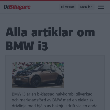
Hoppa
Bli medlem
Logga in
till
huvudinnehåll
Alla artiklar om
BMW i3
BMW i3 är en b-klassad halvkombi tillverkad
och marknadsförd av BMW med en elektrisk
drivlinje med hjälp av bakhjulsdrift via en enda