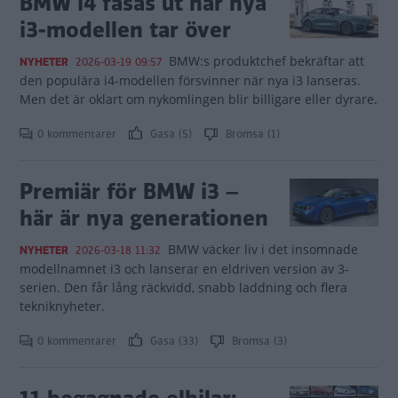
BMW i4 fasas ut när nya
i3-modellen tar över
BMW:s produktchef bekräftar att
NYHETER
2026-03-19 09:57
den populära i4-modellen försvinner när nya i3 lanseras.
Men det är oklart om nykomlingen blir billigare eller dyrare.
0 kommentarer
Gasa (5)
Bromsa (1)
Premiär för BMW i3 –
här är nya generationen
BMW väcker liv i det insomnade
NYHETER
2026-03-18 11:32
modellnamnet i3 och lanserar en eldriven version av 3-
serien. Den får lång räckvidd, snabb laddning och flera
tekniknyheter.
0 kommentarer
Gasa (33)
Bromsa (3)