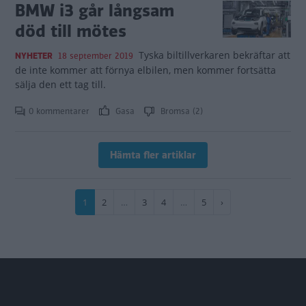
BMW i3 går långsam
död till mötes
Tyska biltillverkaren bekräftar att
NYHETER
18 september 2019
de inte kommer att förnya elbilen, men kommer fortsätta
sälja den ett tag till.
0 kommentarer
Gasa
Bromsa (2)
Hämta fler artiklar
Paginering
Nuvarande
1
Sida
2
…
Sida
3
Sida
4
…
Sida
5
Nästa
›
sida
sida