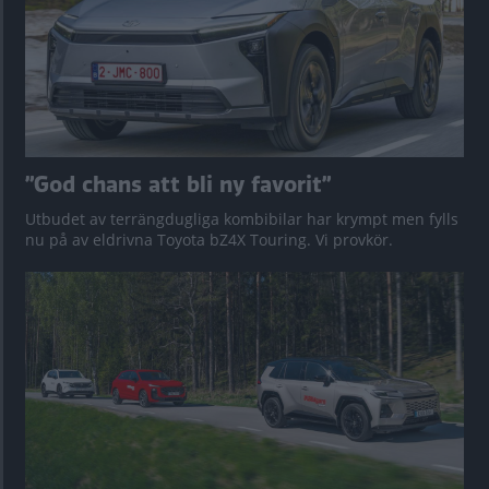
”God chans att bli ny favorit”
Utbudet av terrängdugliga kombibilar har krympt men fylls
nu på av eldrivna Toyota bZ4X Touring. Vi provkör.