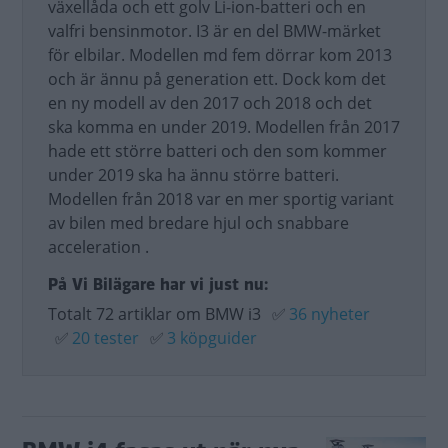
växellåda och ett golv Li-ion-batteri och en
valfri bensinmotor. I3 är en del BMW-märket
för elbilar. Modellen md fem dörrar kom 2013
och är ännu på generation ett. Dock kom det
en ny modell av den 2017 och 2018 och det
ska komma en under 2019. Modellen från 2017
hade ett större batteri och den som kommer
under 2019 ska ha ännu större batteri.
Modellen från 2018 var en mer sportig variant
av bilen med bredare hjul och snabbare
acceleration .
På Vi Bilägare har vi just nu:
Totalt 72 artiklar om BMW i3
✅
36 nyheter
✅
20 tester
✅
3 köpguider