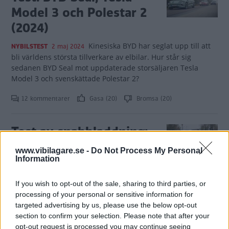
Model 3 och Polestar 2
(2024)
Kinesiska BYD har seglat upp till att
NYBILSTEST
2 maj 2024
bli världens största tillverkare av elbilar. Hur står sig
sedanen BYD Seal mot uppdaterade storsäljaren Tesla
Model 3 och svenskättade Polestar 2?
12 kommentarer
Gasa (20)
Bromsa (20)
Test av snabbladdning:
Vem kommer först till
www.vibilagare.se -
Do Not Process My Personal
Skåne på 65-milaresan?
Information
Antalet snabbladdare har ökat med
LADDTEST
2 maj 2024
If you wish to opt-out of the sale, sharing to third parties, or
över 70 procent på ett år. Tesla har haft en fördel genom att
processing of your personal or sensitive information for
ha egna laddstationer men det börjar kanske spela ut sin
targeted advertising by us, please use the below opt-out
roll? Vi testar!
section to confirm your selection. Please note that after your
opt-out request is processed you may continue seeing