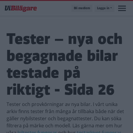
Hoppa
Bli medlem
Logga in
till
huvudinnehåll
Tester – nya och
begagnade bilar
testade på
riktigt - Sida 26
Tester och provkörningar av nya bilar. I vårt unika
arkiv finns tester från många år tillbaka både när det
gäller nybilstester och begagnattester. Du kan söka
filtrera på märke och modell. Läs gärna mer om hur
våra
biltester fungerar
och hur
testarkivet fungerar
.