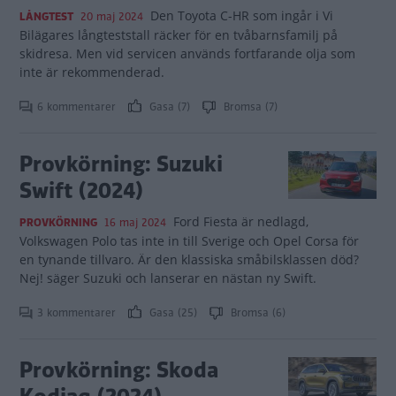
Den Toyota C-HR som ingår i Vi
LÅNGTEST
20 maj 2024
Bilägares långteststall räcker för en tvåbarnsfamilj på
skidresa. Men vid servicen används fortfarande olja som
inte är rekommenderad.
6 kommentarer
Gasa (7)
Bromsa (7)
Provkörning: Suzuki
Swift (2024)
Ford Fiesta är nedlagd,
PROVKÖRNING
16 maj 2024
Volkswagen Polo tas inte in till Sverige och Opel Corsa för
en tynande tillvaro. Är den klassiska småbilsklassen död?
Nej! säger Suzuki och lanserar en nästan ny Swift.
3 kommentarer
Gasa (25)
Bromsa (6)
Provkörning: Skoda