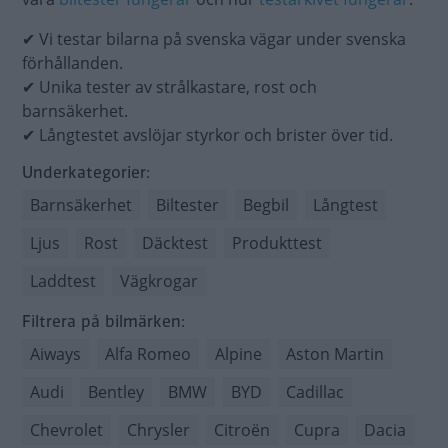
✔ Vi testar bilarna på svenska vägar under svenska
förhållanden.
✔ Unika tester av strålkastare, rost och
barnsäkerhet.
✔ Långtestet avslöjar styrkor och brister över tid.
Underkategorier:
Barnsäkerhet
Biltester
Begbil
Långtest
Ljus
Rost
Däcktest
Produkttest
Laddtest
Vägkrogar
Filtrera på bilmärken:
Aiways
Alfa Romeo
Alpine
Aston Martin
Audi
Bentley
BMW
BYD
Cadillac
Chevrolet
Chrysler
Citroën
Cupra
Dacia