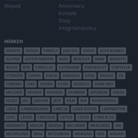
Moped
Annonsera
Kontakt
Shop
Integritetspolicy
MÄRKEN
AIWAYS
DENZA
FIREFLY
JAECOO
ONVO
ALFA ROMEO
ALPINE
ASTON MARTIN
AUDI
BENTLEY
BMW
BUGATTI
BUICK
BYD
CADILLAC
CATERHAM
CHEVROLET
CHRYSLER
CITROËN
CUPRA
DACIA
DAEWOO
DFSK
DODGE
DS
FERRARI
FIAT
FISKER
FORD
GENESIS
GWM WEY
HOLDEN
HONDA
HONGQI
HUMMER
HYUNDAI
INEOS
ISUZU
JAC
JAGUAR
JEEP
KGM
KIA
KOENIGSEGG
LADA
LAMBORGHINI
LANCIA
LAND ROVER
LEAPMOTOR
LEVC
LEXUS
LINCOLN
LOTUS
LUCID
LYNK & CO
MASERATI
MAXUS
MAZDA
MCLAREN
MERCEDES
MG
MICROLINO
MINI
MITSUBISHI
MORGAN
NIO
NISSAN