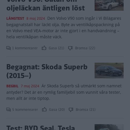
oljeläckan äntligen löst
Den Volvo V90 som ingår i Vi Bilägares
LÅNGTEST
8 maj 2024
begagnatstall har läckt olja. Byte av ventilkåpspackning på
en Volvo med VEA-motor är inte gjort i en handvändning –
hela ventilkåpan måste väck.
1 kommentarer
Gasa (21)
Bromsa (22)
Begagnat: Skoda Superb
(2015–)
Är Skoda Superb så utmärkt som namnet
BEGBIL
7 maj 2024
antyder? Det är en rymlig familjebil som vunnit våra tester,
men allt är inte tiptop.
5 kommentarer
Gasa (20)
Bromsa (21)
Test: BYD Seal, Tesla