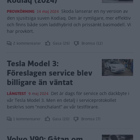
Kodiaq (2024)
Skoda lanserar en ny version av
PROVKÖRNING
14 maj 2024
den sjusitsiga suven Kodiaq. Den är rymligare, mer effektiv
och finns både som laddhybrid och prissänkt basmodell. Vi
har provkört.
2 kommentarer
Gasa (29)
Bromsa (12)
Tesla Model 3:
Föreslagen service blev
billigare än väntat
Det är dags för service och däckbyte i
LÅNGTEST
9 maj 2024
vår Tesla Model 3. Men en detalj i serviceprotokollet
beskrivs som ”nonchalant” av vår testförare.
1 kommentarer
Gasa (20)
Bromsa (7)
Volvo V90: Gåtan om