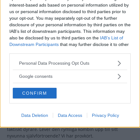
20 kommentarer
Gasa (10)
Bromsa (6)
interest-based ads based on personal information utilized by
us or personal information disclosed to third parties prior to
your opt-out. You may separately opt-out of the further
Provkörning: KGM
disclosure of your personal information by third parties on the
Torres EVX (2024)
IAB’s list of downstream participants. This information may
also be disclosed by us to third parties on the
IAB’s List of
Om du inte gillar hur dagens
PROVKÖRNING
30 april 2024
Downstream Participants
that may further disclose it to other
elbilar ser ut kan KGM Torres EVX vara för dig. KGM köpte
third parties.
SsangYong 2019 och satsar på Jeepliknande design. Nu
Please note that this website/app uses one or more Google
kommer märket till Sverige.
Personal Data Processing Opt Outs
services and may gather and store information including but
not limited to your visit or usage behaviour. You may click to
0 kommentarer
Gasa (17)
Bromsa (16)
Google consents
grant or deny consent to Google and its third-party tags to
use your data for below specified purposes in below Google
Provkörning: Skoda
CONFIRM
consent section.
Superb (2024)
Data Deletion
Data Access
Privacy Policy
Nya Skoda Superb delar
PROVKÖRNING
25 april 2024
fortfarande det mesta med Volkswagen Passat men är
faktiskt dyrare. Lever den rymliga kombin upp till sitt
nyvunna självförtroende? Vi har provkört.