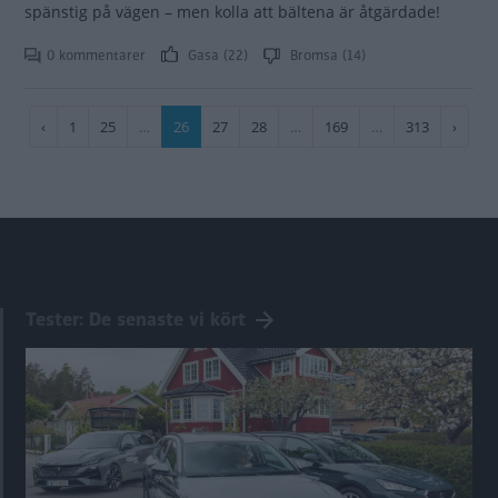
spänstig på vägen – men kolla att bältena är åtgärdade!
0 kommentarer
Gasa (22)
Bromsa (14)
Paginering
Föregående
‹
Sida
1
Sida
25
…
Nuvarande
26
Sida
27
Sida
28
…
Sida
169
…
Sida
313
Nästa
›
sida
sida
sida
Tester: De senaste vi kört