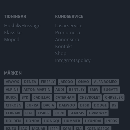
TIDNINGAR
KUNDSERVICE
Husbil&Husvagn
Läsarservice
Klassiker
Prenumera
Moped
Annonsera
Kontakt
Shop
Integritetspolicy
MÄRKEN
AIWAYS
DENZA
FIREFLY
JAECOO
ONVO
ALFA ROMEO
ALPINE
ASTON MARTIN
AUDI
BENTLEY
BMW
BUGATTI
BUICK
BYD
CADILLAC
CATERHAM
CHEVROLET
CHRYSLER
CITROËN
CUPRA
DACIA
DAEWOO
DFSK
DODGE
DS
FERRARI
FIAT
FISKER
FORD
GENESIS
GWM WEY
HOLDEN
HONDA
HONGQI
HUMMER
HYUNDAI
INEOS
ISUZU
JAC
JAGUAR
JEEP
KGM
KIA
KOENIGSEGG