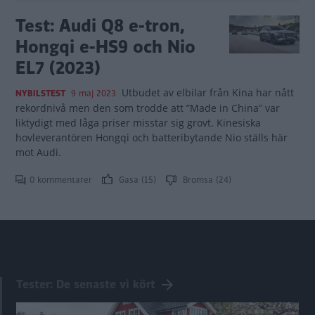
Test: Audi Q8 e-tron,
Hongqi e-HS9 och Nio
EL7 (2023)
Utbudet av elbilar från Kina har nått
NYBILSTEST
9 maj 2023
rekordnivå men den som trodde att ”Made in China” var
liktydigt med låga priser misstar sig grovt. Kinesiska
hovleverantören Hongqi och batteribytande Nio ställs här
mot Audi.
0 kommentarer
Gasa (15)
Bromsa (24)
Tester: De senaste vi kört