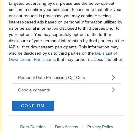
targeted advertising by us, please use the below opt-out
section to confirm your selection. Please note that after your
opt-out request is processed you may continue seeing
interest-based ads based on personal information utilized by
us or personal information disclosed to third parties prior to
”God chans att bli ny favorit”
your opt-out. You may separately opt-out of the further
Utbudet av terrängdugliga kombibilar har krympt men fylls
disclosure of your personal information by third parties on the
nu på av eldrivna Toyota bZ4X Touring. Vi provkör.
IAB’s list of downstream participants. This information may
also be disclosed by us to third parties on the
IAB’s List of
Downstream Participants
that may further disclose it to other
third parties.
Please note that this website/app uses one or more Google
Personal Data Processing Opt Outs
services and may gather and store information including but
not limited to your visit or usage behaviour. You may click to
Google consents
grant or deny consent to Google and its third-party tags to
use your data for below specified purposes in below Google
CONFIRM
consent section.
Så står sig nya Toyota RAV4
Data Deletion
Data Access
Privacy Policy