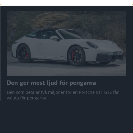
Vi ställe nykomlingen mot Audi Q3 och Mazda CX-5.
Den ger mest ljud för pengarna
Den som betalar två miljoner för en Porsche 911 GTS får
valuta för pengarna.