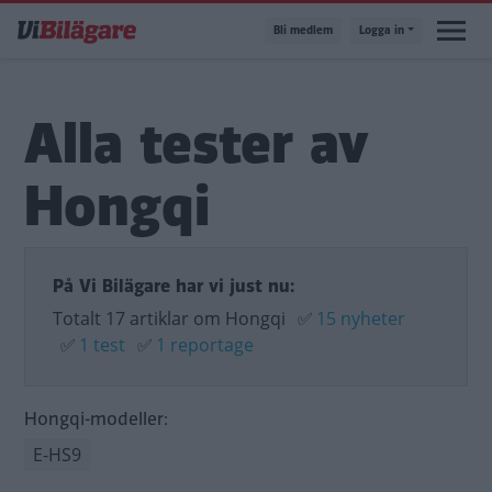
Hoppa
Bli medlem
Logga in
till
huvudinnehåll
Alla tester av
Hongqi
På Vi Bilägare har vi just nu:
Totalt 17 artiklar om Hongqi
✅
15 nyheter
✅
1 test
✅
1 reportage
Hongqi-modeller:
E-HS9