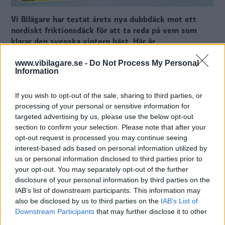
Vi Bilägare har testat årets nya dubbdäck mot ett
nordiskt friktionsdäck för att ta reda på vem som
klarar den svenska vintern bäst. Här är
snabbversionen av däcktestet som ger dig svar på
bara några minuter.
www.vibilagare.se -
Do Not Process My Personal
Information
Vi testar 8 vinterdäck i dimensionen 225/45
R 17
If you wish to opt-out of the sale, sharing to third parties, or
processing of your personal or sensitive information for
Tydliga testresultat och betyg i 12 grenar –
targeted advertising by us, please use the below opt-out
svart på vitt: Här är bästa och sämsta
section to confirm your selection. Please note that after your
opt-out request is processed you may continue seeing
dubbdäcken
interest-based ads based on personal information utilized by
Däcken i testet: Bridgestone Spike 3,
us or personal information disclosed to third parties prior to
Continental IceContact3, Goodyear UltraGrip
your opt-out. You may separately opt-out of the further
disclosure of your personal information by third parties on the
Arctic 2, Mazzini Ice Leopard, Michelin X-Ice
IAB’s list of downstream participants. This information may
North 4, Nordman North 9, Nokian
also be disclosed by us to third parties on the
IAB’s List of
Hakkapeliitta 10 och Nokian Hakkapeliitta R5
Downstream Participants
that may further disclose it to other
third parties.