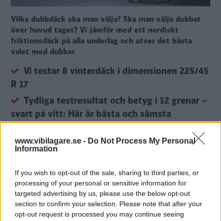
Vilka dubbdäck ska man välja? Ska man välja dubbat
över huvud taget? Vi jämför med ett nordiskt
friktionsdäck på alla underlag och utser det bästa
valet med dubbar.
Vi testar 8 vinterdäck i dimensionen 225/45
R 17
Tydliga testresultat och betyg i 12 grenar –
svart på vitt: Här är bästa och sämsta
dubbdäcken
www.vibilagare.se -
Do Not Process My Personal
Däcken i testet: Bridgestone Spike 3,
Information
Continental IceContact3, Goodyear UltraGrip
Arctic 2, Mazzini Ice Leopard, Michelin X-Ice
If you wish to opt-out of the sale, sharing to third parties, or
North 4, Nordman North 9, Nokian
processing of your personal or sensitive information for
targeted advertising by us, please use the below opt-out
Hakkapeliitta 10 och Nokian Hakkapeliitta R5
section to confirm your selection. Please note that after your
opt-out request is processed you may continue seeing
Text