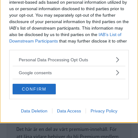
interest-based ads based on personal information utilized by
Nils Svärd
us or personal information disclosed to third parties prior to
your opt-out. You may separately opt-out of the further
disclosure of your personal information by third parties on the
Fotograf
Niklas Carle
IAB’s list of downstream participants. This information may
also be disclosed by us to third parties on the
IAB’s List of
Downstream Participants
that may further disclose it to other
third parties.
Please note that this website/app uses one or more Google
Personal Data Processing Opt Outs
services and may gather and store information including but
Det här är en låst artikel.
Logga in
för
not limited to your visit or usage behaviour. You may click to
Google consents
att fortsätta läsa.
grant or deny consent to Google and its third-party tags to
use your data for below specified purposes in below Google
CONFIRM
consent section.
DIGITAL PRENUMERATION
Ta del av allt material – bli
Data Deletion
Data Access
Privacy Policy
Premium-medlem
Det här är en del av vårt premium-innehåll. För
att läsa vidare behöver du bli Premium-medlem