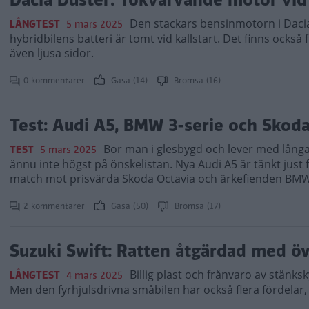
Den stackars bensinmotorn i Dacia
LÅNGTEST
5 mars 2025
hybridbilens batteri är tomt vid kallstart. Det finns också
även ljusa sidor.
0 kommentarer
Gasa (14)
Bromsa (16)
Test: Audi A5, BMW 3-serie och Skoda
Bor man i glesbygd och lever med långa
TEST
5 mars 2025
ännu inte högst på önskelistan. Nya Audi A5 är tänkt just fö
match mot prisvärda Skoda Octavia och ärkefienden BMW 
2 kommentarer
Gasa (50)
Bromsa (17)
Suzuki Swift: Ratten åtgärdad med ö
Billig plast och frånvaro av stänksk
LÅNGTEST
4 mars 2025
Men den fyrhjulsdrivna småbilen har också flera fördelar, v