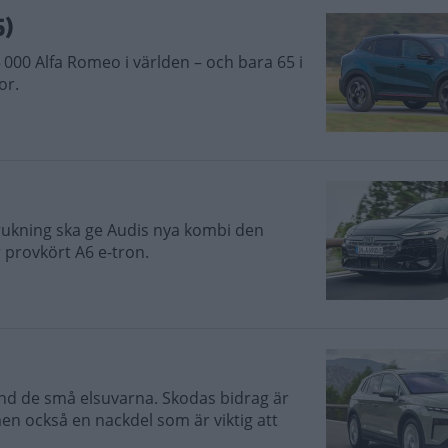
5)
000 Alfa Romeo i världen – och bara 65 i
or.
brukning ska ge Audis nya kombi den
 provkört A6 e-tron.
d de små elsuvarna. Skodas bidrag är
n också en nackdel som är viktig att