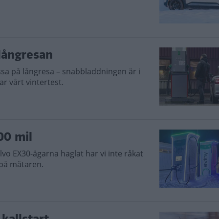
 långresan
sa på långresa – snabbladdningen är i
ar vårt vintertest.
00 mil
vo EX30-ägarna haglat har vi inte råkat
 på mätaren.
kallstart