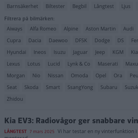
Barnsäkerhet
Biltester
Begbil
Långtest
Ljus
Filtrera på bilmärken:
Aiways
Alfa Romeo
Alpine
Aston Martin
Audi
Cupra
Dacia
Daewoo
DFSK
Dodge
DS
Fer
Hyundai
Ineos
Isuzu
Jaguar
Jeep
KGM
Kia
Lexus
Lotus
Lucid
Lynk & Co
Maserati
Maxu
Morgan
Nio
Nissan
Omoda
Opel
Ora
Peu
Seat
Skoda
Smart
SsangYong
Subaru
Suzuk
Zhidou
Kia EV3: Radiovågor ger snabbare vi
Vi har testar en ny vinterfunktion 
LÅNGTEST
7 mars 2025