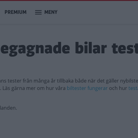
PREMIUM
MENY
begagnade bilar tes
inns tester från många år tillbaka både när det gäller nybilst
l. Läs gärna mer om hur våra
biltester fungerar
och hur
test
llanden.