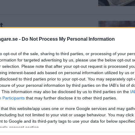
t
pt in till årets långteststall har redan
agare.se -
Do Not Process My Personal Information
rullat 1 000 mil.
to opt-out of the sale, sharing to third parties, or processing of your per
formation for targeted advertising by us, please use the below opt-out s
r selection. Please note that after your opt-out request is processed y
eing interest-based ads based on personal information utilized by us or
på vintern
disclosed to third parties prior to your opt-out. You may separately opt-
losure of your personal information by third parties on the IAB’s list of
 i en uppförsbacke visar det sig att våra
. This information may also be disclosed by us to third parties on the
IA
Participants
that may further disclose it to other third parties.
 that this website/app uses one or more Google services and may gath
including but not limited to your visit or usage behaviour. You may click 
 to Google and its third-party tags to use your data for below specifi
ogle consent section.