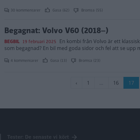
30 kommentarer
Gasa (62)
Bromsa (55)
Begagnat: Volvo V60 (2018–)
En kombi från Volvo är ett klassis
BEGBIL
19 februari 2025
som begagnad? En bil med goda sidor och fel att se upp 
4 kommentarer
Gasa (13)
Bromsa (23)
Paginering
Föregående
‹
Sida
1
…
Sida
16
Nuva
17
sida
sida
Tester: De senaste vi kört