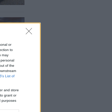
sonal or
ection to
ou may
 personal
out of the
 downstream
B’s List of
er and store
to grant or
ed purposes