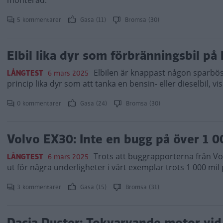
monterad.
5 kommentarer
Gasa (11)
Bromsa (30)
Elbil lika dyr som förbränningsbil på
Elbilen är knappast någon sparbös
LÅNGTEST
6 mars 2025
princip lika dyr som att tanka en bensin- eller dieselbil, vis
0 kommentarer
Gasa (24)
Bromsa (30)
Volvo EX30: Inte en bugg på över 1 0
Trots att buggrapporterna från Vol
LÅNGTEST
6 mars 2025
ut för några underligheter i vårt exemplar trots 1 000 mil
3 kommentarer
Gasa (15)
Bromsa (31)
Dacia Duster: Tokvarvande motor vid 