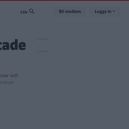
Bli medlem
Logga in
tade
ester och
arkivet