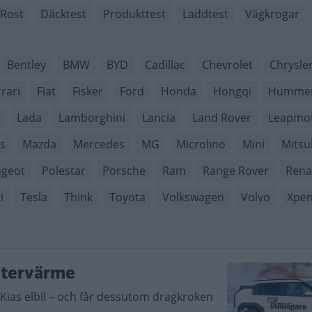
Rost
Däcktest
Produkttest
Laddtest
Vägkrogar
Bentley
BMW
BYD
Cadillac
Chevrolet
Chrysle
rari
Fiat
Fisker
Ford
Honda
Hongqi
Humme
Lada
Lamborghini
Lancia
Land Rover
Leapmo
s
Mazda
Mercedes
MG
Microlino
Mini
Mitsu
geot
Polestar
Porsche
Ram
Range Rover
Rena
i
Tesla
Think
Toyota
Volkswagen
Volvo
Xpe
ntervärme
i Kias elbil – och får dessutom dragkroken