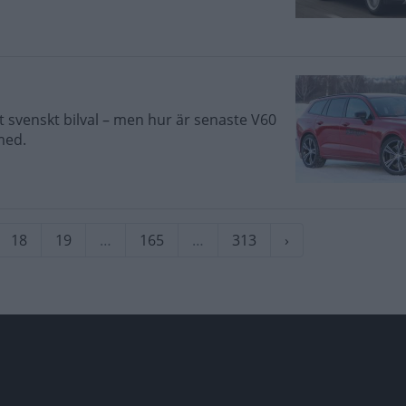
kt svenskt bilval – men hur är senaste V60
med.
rande
Sida
18
Sida
19
…
Sida
165
…
Sida
313
Nästa
›
sida