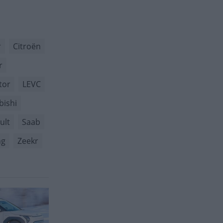
r
Citroën
r
tor
LEVC
bishi
ult
Saab
ng
Zeekr