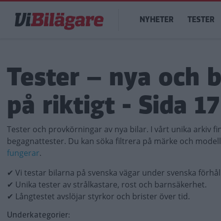
Hoppa
Main
till
NYHETER
TESTER
navigation
huvudinnehåll
Tester – nya och 
på riktigt - Sida 17
Tester och provkörningar av nya bilar. I vårt unika arkiv f
begagnattester. Du kan söka filtrera på märke och model
fungerar
.
✔ Vi testar bilarna på svenska vägar under svenska förhå
✔ Unika tester av strålkastare, rost och barnsäkerhet.
✔ Långtestet avslöjar styrkor och brister över tid.
Underkategorier: