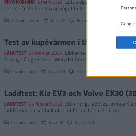
Lotus ägs sedan 2017 av Volvo
PROVKÖRNING
1 mars 2025
satsat på elbilar som är något helt annat än forna tiders 
Persona
22 kommentarer
Gasa (2)
Bromsa (7)
Google 
Test av kupévärmen i långtestbilarna:
Elbilarna har en stor fördel nä
LÅNGTEST
27 februari 2025
fem nya långtestbilar. Men det finns också förbränningsb
0 kommentarer
Gasa (19)
Bromsa (5)
Laddtest: Kia EV3 och Volvo EX30 (2
Ett vintrigt laddtest av nya Kia
LADDTEST
26 februari 2025
laddkurvorna ser helt olika ut för de båda elbilarna.
2 kommentarer
Gasa (9)
Bromsa (13)