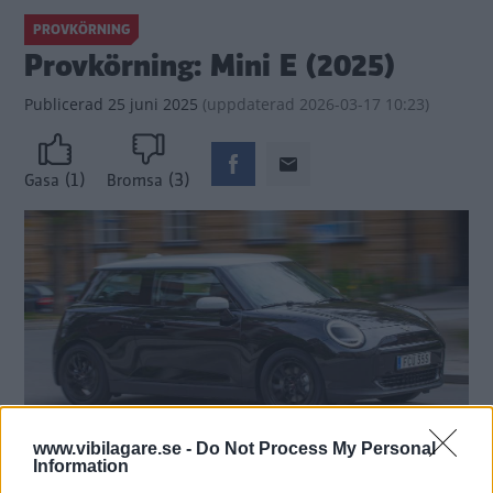
PROVKÖRNING
Provkörning: Mini E (2025)
Publicerad
25 juni 2025
(
uppdaterad
2026-03-17 10:23)
(1)
(3)
Gasa
Bromsa
www.vibilagare.se -
Do Not Process My Personal
Information
Designen känns igen, ändå är nästan allt nytt.