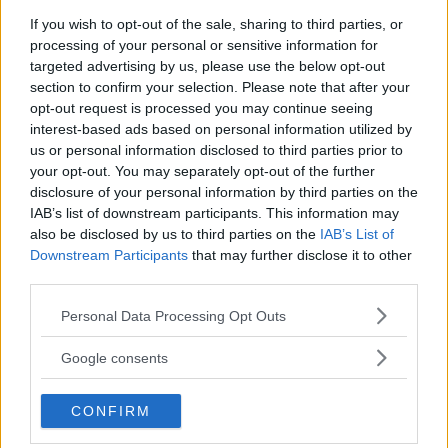
Glad uppsyn och kul köregenskaper lockar i den
If you wish to opt-out of the sale, sharing to third parties, or
eldrivna Mini Cooper E som numera byggs i Kina.
processing of your personal or sensitive information for
Dåliga vägar avslöjar dock en påtaglig brist.
targeted advertising by us, please use the below opt-out
section to confirm your selection. Please note that after your
Text
opt-out request is processed you may continue seeing
Erik Söderholm
interest-based ads based on personal information utilized by
us or personal information disclosed to third parties prior to
your opt-out. You may separately opt-out of the further
Fotograf
disclosure of your personal information by third parties on the
Niklas Carle
IAB’s list of downstream participants. This information may
also be disclosed by us to third parties on the
IAB’s List of
Downstream Participants
that may further disclose it to other
third parties.
Please note that this website/app uses one or more Google
Personal Data Processing Opt Outs
Det här är en låst artikel.
Logga in
för
services and may gather and store information including but
att fortsätta läsa.
not limited to your visit or usage behaviour. You may click to
Google consents
grant or deny consent to Google and its third-party tags to
use your data for below specified purposes in below Google
CONFIRM
consent section.
DIGITAL PRENUMERATION