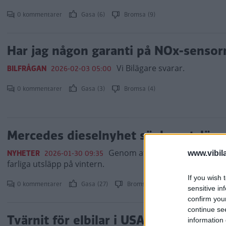
0 kommentarer
Gasa (6)
Bromsa (9)
Har jag någon garanti på NOx-sensor
Vi Bilägare svarar.
BILFRÅGAN
2026-02-03 05:00
0 kommentarer
Gasa (3)
Bromsa (4)
Mercedes dieselnyhet sänker utsläppe
Genom att värma upp katalysa
NYHETER
2026-01-30 09:35
www.vibil
farliga utsläpp på vintern.
If you wish 
0 kommentarer
Gasa (27)
Bromsa (2)
sensitive in
confirm you
continue se
Tvärnit för elbilar i USA – lanserar 
information 