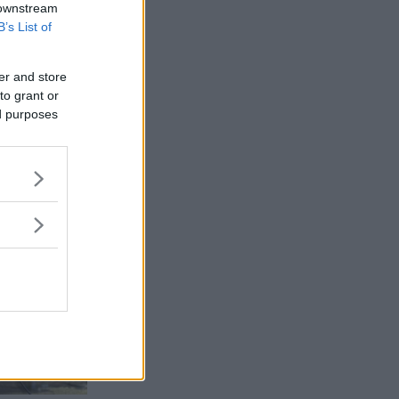
 downstream
B’s List of
er and store
to grant or
ed purposes