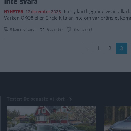
inte svara
En ny kartläggning visar vilka 
NYHETER
17 december 2025
Varken OKQ8 eller Circle K talar inte om var bränslet ko
0 kommentarer
Gasa (16)
Bromsa (3)
Paginering
Föregående
‹
Sida
1
Sida
2
Nuv
3
sida
sida
Tester: De senaste vi kört