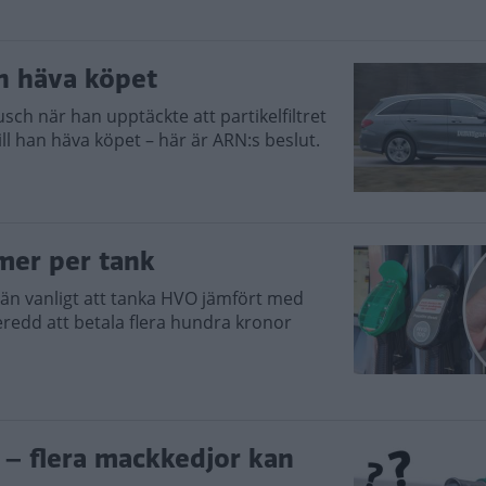
en häva köpet
sch när han upptäckte att partikelfiltret
l han häva köpet – här är ARN:s beslut.
mer per tank
e än vanligt att tanka HVO jämfört med
beredd att betala flera hundra kronor
 – flera mackkedjor kan