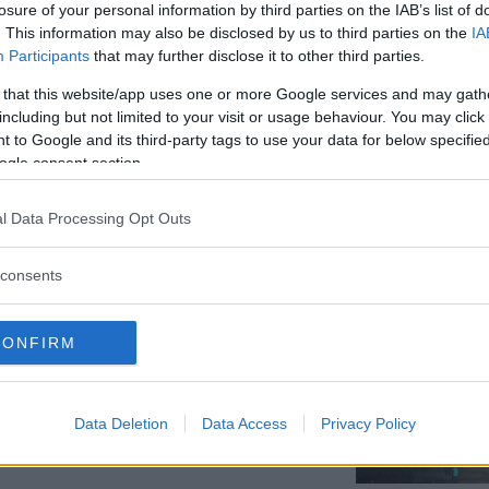
losure of your personal information by third parties on the IAB’s list of
lbilar och pickuptillverkaren Ram
. This information may also be disclosed by us to third parties on the
IA
 på över 1 400 Nm.
Participants
that may further disclose it to other third parties.
 that this website/app uses one or more Google services and may gath
including but not limited to your visit or usage behaviour. You may click 
 to Google and its third-party tags to use your data for below specifi
 – och supertrög
ogle consent section.
ar utan turbo längre än de flesta. Den
l Data Processing Opt Outs
å för sin minst sagt flegmatiska
consents
CONFIRM
förbud på besiktningen
ska införas 2029 men Bilprovningen vill gå
Data Deletion
Data Access
Privacy Policy
ing och kan behöva betala tusenlappar