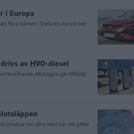
ar i Europa
att flera märken i Stellantis-koncernen
– drivs av HVO-diesel
tlovsfirande elbilsägare går tillfälligt
kelutsläppen
knik smutsar ner allra mest när det gäller