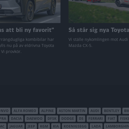
 att bli ny favorit”
Så står sig nya Toyot
rrängdugliga kombibilar har
Vi ställe nykomlingen mot Audi
lls nu på av eldrivna Toyota
Mazda CX-5.
 Vi provkör.
ONVO
ALFA ROMEO
ALPINE
ASTON MARTIN
AUDI
BENTLEY
B
PRA
DACIA
DAEWOO
DFSK
DODGE
DS
FERRARI
FIAT
FISK
JAC
JAGUAR
JEEP
KGM
KIA
KOENIGSEGG
LADA
LAMBORGHIN