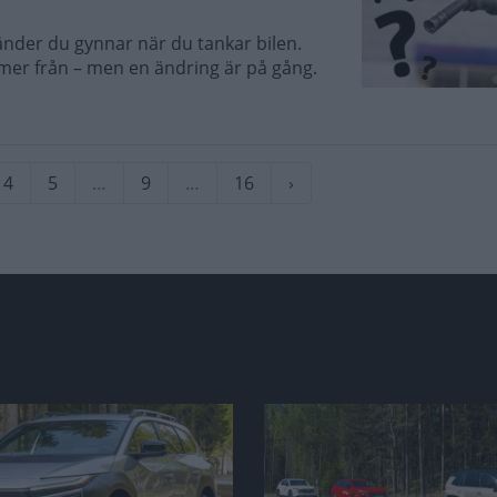
länder du gynnar när du tankar bilen.
mmer från – men en ändring är på gång.
arande
Sida
4
Sida
5
…
Sida
9
…
Sida
16
Nästa
›
sida