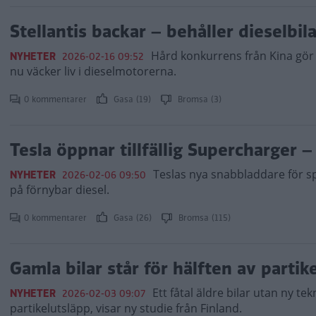
Stellantis backar – behåller dieselbil
Hård konkurrens från Kina gör 
NYHETER
2026-02-16 09:52
nu väcker liv i dieselmotorerna.
0 kommentarer
Gasa (19)
Bromsa (3)
Tesla öppnar tillfällig Supercharger 
Teslas nya snabbladdare för spor
NYHETER
2026-02-06 09:50
på förnybar diesel.
0 kommentarer
Gasa (26)
Bromsa (115)
Gamla bilar står för hälften av parti
Ett fåtal äldre bilar utan ny te
NYHETER
2026-02-03 09:07
partikelutsläpp, visar ny studie från Finland.