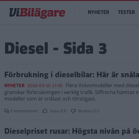
Hoppa
Main
till
NYHETER
TESTER
navigation
huvudinnehåll
Diesel - Sida 3
Förbrukning i dieselbilar: Här är snå
Flera Volvomodeller med diesel
NYHETER
2026-03-10 17:45
granskar förbrukningen i verklig trafik. Siffrorna hämtas in
modeller som är snålast och törstigast.
0 kommentarer
Gasa (23)
Bromsa (11)
Dieselpriset rusar: Högsta nivån på ö