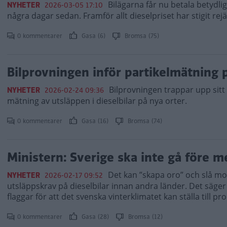
Bilägarna får nu betala betydlig
NYHETER
2026-03-05 17:10
några dagar sedan. Framför allt dieselpriset har stigit rej
0 kommentarer
Gasa (6)
Bromsa (75)
Bilprovningen inför partikelmätning 
Bilprovningen trappar upp sitt 
NYHETER
2026-02-24 09:36
mätning av utsläppen i dieselbilar på nya orter.
0 kommentarer
Gasa (16)
Bromsa (74)
Ministern: Sverige ska inte gå före m
Det kan ”skapa oro” och slå m
NYHETER
2026-02-17 09:52
utsläppskrav på dieselbilar innan andra länder. Det säge
flaggar för att det svenska vinterklimatet kan ställa till pr
0 kommentarer
Gasa (28)
Bromsa (12)