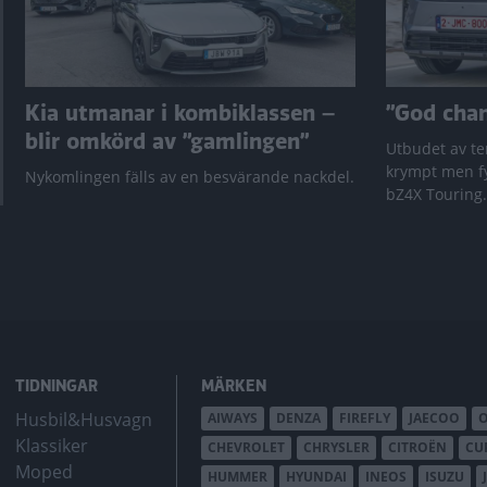
Kia utmanar i kombiklassen –
”God chans
blir omkörd av ”gamlingen”
Utbudet av te
krympt men fy
Nykomlingen fälls av en besvärande nackdel.
bZ4X Touring.
TIDNINGAR
MÄRKEN
Husbil&Husvagn
AIWAYS
DENZA
FIREFLY
JAECOO
Klassiker
CHEVROLET
CHRYSLER
CITROËN
CU
Moped
HUMMER
HYUNDAI
INEOS
ISUZU