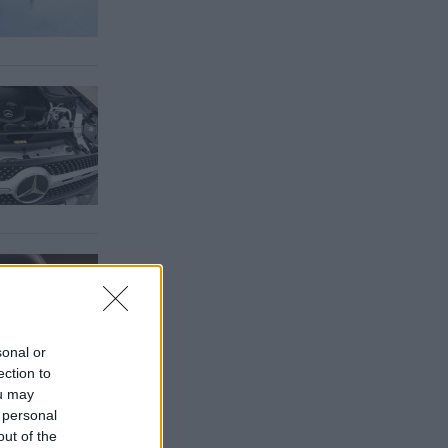
sonal or
ection to
ou may
 personal
out of the