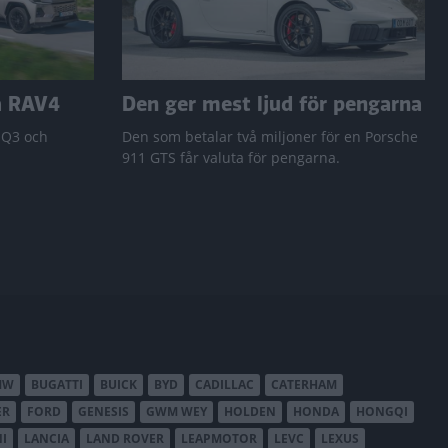
a RAV4
Den ger mest ljud för pengarna
 Q3 och
Den som betalar två miljoner för en Porsche
911 GTS får valuta för pengarna.
MW
BUGATTI
BUICK
BYD
CADILLAC
CATERHAM
ER
FORD
GENESIS
GWM WEY
HOLDEN
HONDA
HONGQI
I
LANCIA
LAND ROVER
LEAPMOTOR
LEVC
LEXUS