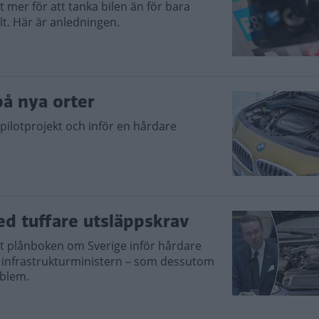
t mer för att tanka bilen än för bara
ält. Här är anledningen.
på nya orter
pilotprojekt och inför en hårdare
ed tuffare utsläppskrav
ot plånboken om Sverige inför hårdare
r infrastrukturministern – som dessutom
oblem.