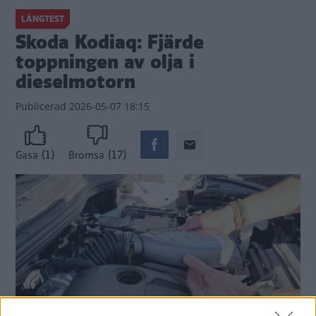
LÅNGTEST
Skoda Kodiaq: Fjärde
toppningen av olja i
dieselmotorn
Publicerad
2026-05-07 18:15
(1)
(17)
Gasa
Bromsa