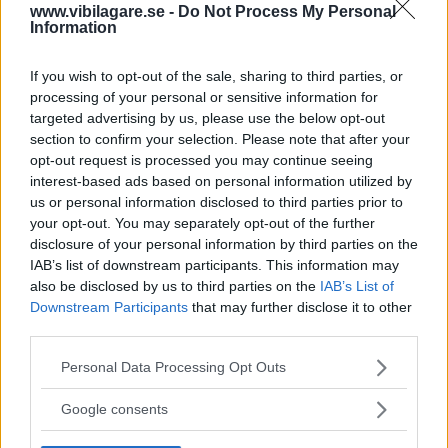
www.vibilagare.se -
Do Not Process My Personal
Information
Strax innan 4 800 mil var det dags för ännu en påfyllning av motorolja.
Dieselmotorn i vår Skoda Kodiaq har visat sig ha
If you wish to opt-out of the sale, sharing to third parties, or
processing of your personal or sensitive information for
ovanligt hög oljeförbrukning. Det är redan dags för
targeted advertising by us, please use the below opt-out
fjärde påfyllningen trots att bilen inte ens rullat 5 000
section to confirm your selection. Please note that after your
mil.
opt-out request is processed you may continue seeing
Text
interest-based ads based on personal information utilized by
Klas Skarin
us or personal information disclosed to third parties prior to
your opt-out. You may separately opt-out of the further
disclosure of your personal information by third parties on the
Fotograf
IAB’s list of downstream participants. This information may
Klas Skarin
also be disclosed by us to third parties on the
IAB’s List of
Downstream Participants
that may further disclose it to other
third parties.
Please note that this website/app uses one or more Google
Personal Data Processing Opt Outs
services and may gather and store information including but
Det här är en låst artikel.
Logga in
för
not limited to your visit or usage behaviour. You may click to
Google consents
grant or deny consent to Google and its third-party tags to
att fortsätta läsa.
use your data for below specified purposes in below Google