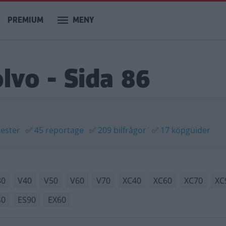
PREMIUM
MENY
olvo - Sida 86
tester
✅
45 reportage
✅
209 bilfrågor
✅
17 köpguider
80
V40
V50
V60
V70
XC40
XC60
XC70
XC
40
ES90
EX60