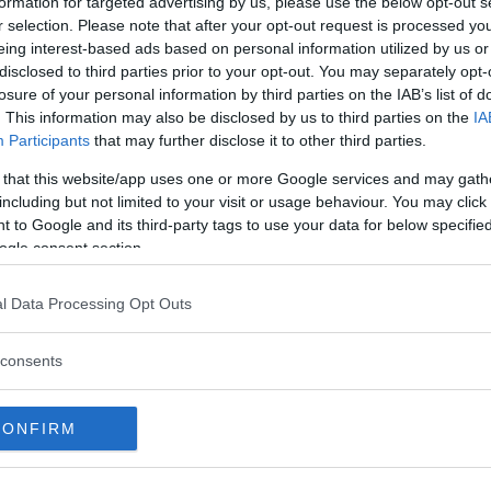
formation for targeted advertising by us, please use the below opt-out s
r selection. Please note that after your opt-out request is processed y
eing interest-based ads based on personal information utilized by us or
disclosed to third parties prior to your opt-out. You may separately opt-
rn har Volvo för första gången rankats
losure of your personal information by third parties on the IAB’s list of
. This information may also be disclosed by us to third parties on the
IA
Participants
that may further disclose it to other third parties.
 that this website/app uses one or more Google services and may gath
including but not limited to your visit or usage behaviour. You may click 
 to Google and its third-party tags to use your data for below specifi
ogle consent section.
 systemet Volvo On Call fortsätter. Nu
l Data Processing Opt Outs
consents
CONFIRM
 Vi Bilägares podcast om årets bilsalong
still och vad hundägare med en mille på