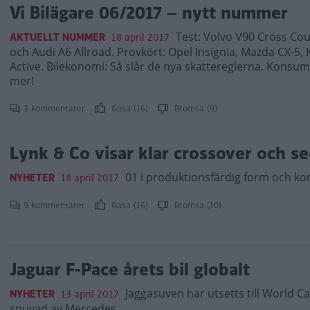
Vi Bilägare 06/2017 – nytt nummer
Test: Volvo V90 Cross Cou
AKTUELLT NUMMER
18 april 2017
och Audi A6 Allroad. Provkört: Opel Insignia, Mazda CX-5, K
Active. Bilekonomi: Så slår de nya skattereglerna. Konsu
mer!
3 kommentarer
Gasa (16)
Bromsa (9)
Lynk & Co visar klar crossover och 
01 i produktionsfärdig form och ko
NYHETER
18 april 2017
9 kommentarer
Gasa (16)
Bromsa (10)
Jaguar F-Pace årets bil globalt
Jaggasuven har utsetts till World Ca
NYHETER
13 april 2017
snuvad av Mercedes.