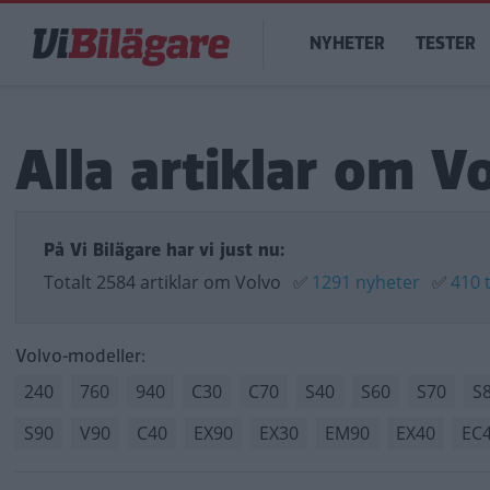
Hoppa
Main
till
NYHETER
TESTER
navigation
huvudinnehåll
Alla artiklar om V
På Vi Bilägare har vi just nu:
Totalt 2584 artiklar om Volvo
✅
1291 nyheter
✅
410 
Volvo-modeller:
240
760
940
C30
C70
S40
S60
S70
S
S90
V90
C40
EX90
EX30
EM90
EX40
EC