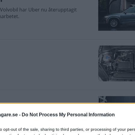
Volvobil har Uber nu återupptagit
marbetet.
visar sin största vinst sedan 2008, tack
agare.se -
Do Not Process My Personal Information
to opt-out of the sale, sharing to third parties, or processing of your per