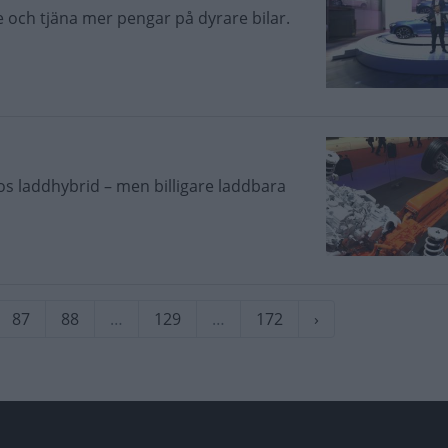
e och tjäna mer pengar på dyrare bilar.
os laddhybrid – men billigare laddbara
rande
Sida
87
Sida
88
…
Sida
129
…
Sida
172
Nästa
›
sida