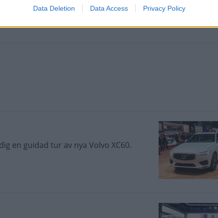
Data Deletion
Data Access
Privacy Policy
ig en guidad tur av nya Volvo XC60.