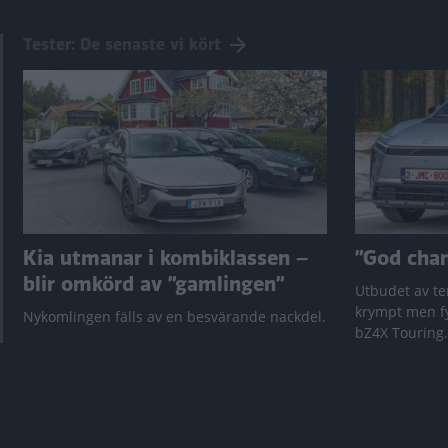
Tester: De senaste vi kört
Kia utmanar i kombiklassen –
”God chans
blir omkörd av ”gamlingen”
Utbudet av te
krympt men fy
Nykomlingen fälls av en besvärande nackdel.
bZ4X Touring.