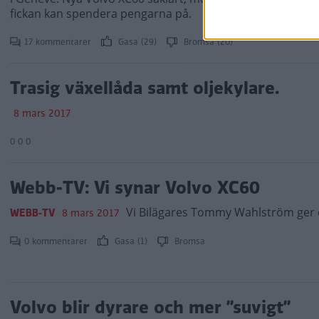
fickan kan spendera pengarna på.
17 kommentarer
Gasa (29)
Bromsa (20)
Trasig växellåda samt oljekylare.
8 mars 2017
0 0 0
Webb-TV: Vi synar Volvo XC60
Vi Bilägares Tommy Wahlström ger d
WEBB-TV
8 mars 2017
0 kommentarer
Gasa (1)
Bromsa
Volvo blir dyrare och mer ”suvigt”