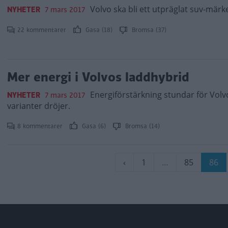
Volvo ska bli ett utpräglat suv-märk
NYHETER
7 mars 2017
22 kommentarer
Gasa (18)
Bromsa (37)
Mer energi i Volvos laddhybrid
Energiförstärkning stundar för Volv
NYHETER
7 mars 2017
varianter dröjer.
8 kommentarer
Gasa (6)
Bromsa (14)
Paginering
Föregående
‹
Sida
1
…
Sida
85
Nuva
86
sida
sida