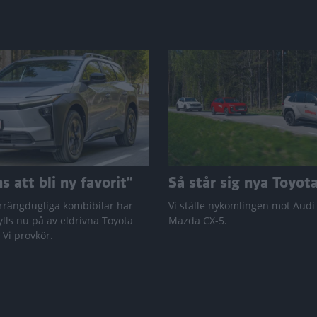
 att bli ny favorit”
Så står sig nya Toyot
rrängdugliga kombibilar har
Vi ställe nykomlingen mot Audi
lls nu på av eldrivna Toyota
Mazda CX-5.
 Vi provkör.