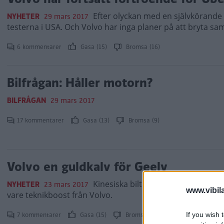
Efter olyckan med en självkörande 
NYHETER
29 mars 2017
testerna i USA. Och Volvo har inga planer på att bryta sa
6 kommentarer
Gasa (15)
Bromsa (16)
Bilfrågan: Håller motorn?
BILFRÅGAN
29 mars 2017
17 kommentarer
Gasa (13)
Bromsa (9)
Volvo en guldkalv för Geely
Kinesiska biltillverkaren Geely redo
NYHETER
23 mars 2017
www.vibil
vare teknikboost från Volvo.
If you wish 
7 kommentarer
Gasa (15)
Bromsa (8)