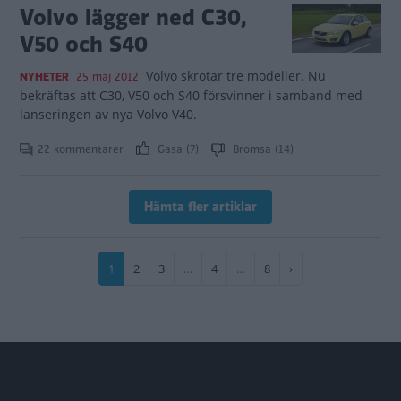
Volvo lägger ned C30,
V50 och S40
Volvo skrotar tre modeller. Nu
NYHETER
25 maj 2012
bekräftas att C30, V50 och S40 försvinner i samband med
lanseringen av nya Volvo V40.
22 kommentarer
Gasa (7)
Bromsa (14)
Hämta fler artiklar
Paginering
Nuvarande
1
Sida
2
Sida
3
…
Sida
4
…
Sida
8
Nästa
›
sida
sida