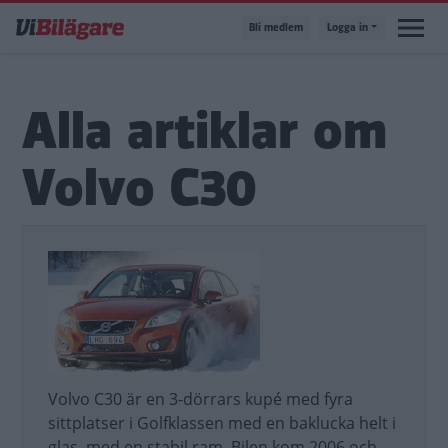
Hoppa
Bli medlem
Logga in
till
huvudinnehåll
Alla artiklar om
Volvo C30
Volvo C30 är en 3-dörrars kupé med fyra
sittplatser i Golfklassen med en baklucka helt i
glas, med en stabil ram. Bilen kom 2006 och