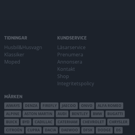
TIDNINGAR
KUNDSERVICE
Husbil&Husvagn
Läsarservice
Klassiker
Prenumera
Moped
Annonsera
Kontakt
Shop
Integritetspolicy
MÄRKEN
AIWAYS
DENZA
FIREFLY
JAECOO
ONVO
ALFA ROMEO
ALPINE
ASTON MARTIN
AUDI
BENTLEY
BMW
BUGATTI
BUICK
BYD
CADILLAC
CATERHAM
CHEVROLET
CHRYSLER
CITROËN
CUPRA
DACIA
DAEWOO
DFSK
DODGE
DS