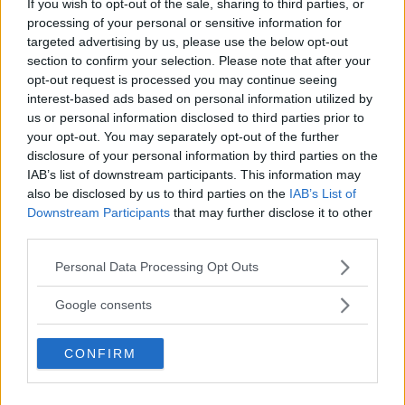
If you wish to opt-out of the sale, sharing to third parties, or
processing of your personal or sensitive information for
Podradio: Allt om Volvo C30
targeted advertising by us, please use the below opt-out
Electric
section to confirm your selection. Please note that after your
opt-out request is processed you may continue seeing
Vad har Volvo för planer med elbilen
NYHETER
28 maj 2013
interest-based ads based on personal information utilized by
C30 Electric? Volvos elbilsexpert Johan Konnberg förklarar i
us or personal information disclosed to third parties prior to
Vi Bilägares podradio.
your opt-out. You may separately opt-out of the further
disclosure of your personal information by third parties on the
2 kommentarer
Gasa (7)
Bromsa (6)
IAB’s list of downstream participants. This information may
also be disclosed by us to third parties on the
IAB’s List of
Downstream Participants
that may further disclose it to other
Volvo C30 Electric –
third parties.
rapport från
Please note that this website/app uses one or more Google
Personal Data Processing Opt Outs
provkörningen
services and may gather and store information including but
not limited to your visit or usage behaviour. You may click to
Google consents
Volvo C30 har lagts ned – men elbilen
NYHETER
22 maj 2013
grant or deny consent to Google and its third-party tags to
C30 Electric lever vidare och kommer nu i ny upplaga. Vi
use your data for below specified purposes in below Google
rapporterar från provkörningen.
CONFIRM
consent section.
8 kommentarer
Gasa (4)
Bromsa (10)