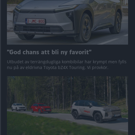
”God chans att bli ny favorit”
Utbudet av terrängdugliga kombibilar har krympt men fylls
nu på av eldrivna Toyota bZ4X Touring. Vi provkör.