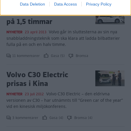
Data Deletion
Data Access
Privacy Policy
Volvo laddar batteriet
på 1,5 timmar
Volvo går in sluttesterna av sin nya
NYHETER
23 april 2013
snabbladdningsteknik som ska klara att ladda bilbatterier
fulla på en och en halv timme.
11 kommentarer
Gasa (5)
Bromsa
Volvo C30 Electric
prisas i Kina
Volvo C30 Electric – den eldrivna
NYHETER
23 juli 2012
versionen av C30 – har utnämnts till ”Green car of the year”
vid en kinesisk miljökonferens.
3 kommentarer
Gasa (4)
Bromsa (4)