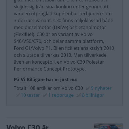
skiljde sig från sina konkurrenter genom att
vara en utpräglad kupé enbart erbjuden som
3-dörrars variant. C30 finns miljöklassad både
med dieselmotor (DRIVe) och etanolmotor
(Flexifuel). C30 är en variant av Volvo
S40/V50/C70, och delar samma plattform,
Ford C1/Volvo P1. Bilen fick ett ansiktslyft 2010
och slutade tillverkas 2013. Man tillverkade
även en konceptbil, en Volvo C30 Polestar
Performance Concept Prototype.
På Vi Bilägare har vi just nu:
Totalt 108 artiklar om Volvo C30
✅
9 nyheter
✅
10 tester
✅
1 reportage
✅
6 bilfrågor
Volvo C30 är