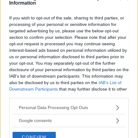
Information
Servicen ska kosta 5 100 kronor,
BILFRÅGAN
20 oktober 2014
är inte det för dyrt? Vi Bilägare svarar.
If you wish to opt-out of the sale, sharing to third parties, or
processing of your personal or sensitive information for
37 kommentarer
Gasa (9)
Bromsa (21)
targeted advertising by us, please use the below opt-out
section to confirm your selection. Please note that after your
opt-out request is processed you may continue seeing
Bilfrågan: Normalt med
interest-based ads based on personal information utilized by
hål i bilen?
us or personal information disclosed to third parties prior to
your opt-out. You may separately opt-out of the further
"Jag har haft bilar sedan 1970
BILFRÅGAN
21 februari 2014
disclosure of your personal information by third parties on the
och har aldrig sett något liknande – ska det vara hål i
IAB’s list of downstream participants. This information may
tröskellådan?" Vi Bilägare svarar.
also be disclosed by us to third parties on the
IAB’s List of
Downstream Participants
that may further disclose it to other
12 kommentarer
Gasa (8)
Bromsa (9)
third parties.
Please note that this website/app uses one or more Google
Personal Data Processing Opt Outs
Bilfrågan: Varför rinner
services and may gather and store information including but
oljan ut?
not limited to your visit or usage behaviour. You may click to
Google consents
grant or deny consent to Google and its third-party tags to
"Vid flera tillfällen har bilens
use your data for below specified purposes in below Google
BILFRÅGAN
14 februari 2014
CONFIRM