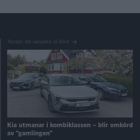
Tester: De senaste vi kört
Kia utmanar i kombiklassen – blir omkörd
av ”gamlingen”