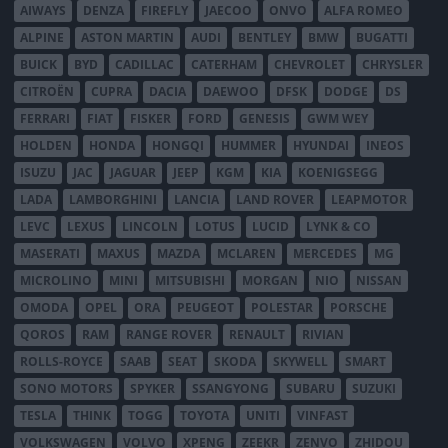
AIWAYS
DENZA
FIREFLY
JAECOO
ONVO
ALFA ROMEO
ALPINE
ASTON MARTIN
AUDI
BENTLEY
BMW
BUGATTI
BUICK
BYD
CADILLAC
CATERHAM
CHEVROLET
CHRYSLER
CITROËN
CUPRA
DACIA
DAEWOO
DFSK
DODGE
DS
FERRARI
FIAT
FISKER
FORD
GENESIS
GWM WEY
HOLDEN
HONDA
HONGQI
HUMMER
HYUNDAI
INEOS
ISUZU
JAC
JAGUAR
JEEP
KGM
KIA
KOENIGSEGG
LADA
LAMBORGHINI
LANCIA
LAND ROVER
LEAPMOTOR
LEVC
LEXUS
LINCOLN
LOTUS
LUCID
LYNK & CO
MASERATI
MAXUS
MAZDA
MCLAREN
MERCEDES
MG
MICROLINO
MINI
MITSUBISHI
MORGAN
NIO
NISSAN
OMODA
OPEL
ORA
PEUGEOT
POLESTAR
PORSCHE
QOROS
RAM
RANGE ROVER
RENAULT
RIVIAN
ROLLS-ROYCE
SAAB
SEAT
SKODA
SKYWELL
SMART
SONO MOTORS
SPYKER
SSANGYONG
SUBARU
SUZUKI
TESLA
THINK
TOGG
TOYOTA
UNITI
VINFAST
VOLKSWAGEN
VOLVO
XPENG
ZEEKR
ZENVO
ZHIDOU