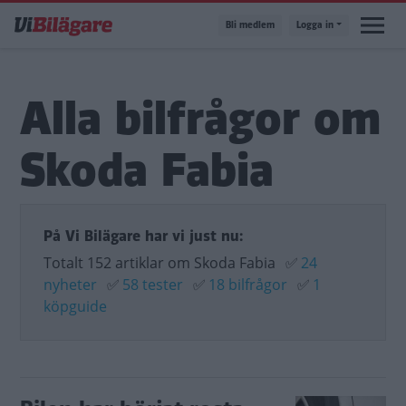
Hoppa
Bli medlem
Logga in
till
huvudinnehåll
Alla bilfrågor om
Skoda Fabia
På Vi Bilägare har vi just nu:
Totalt 152 artiklar om Skoda Fabia
✅
24
nyheter
✅
58 tester
✅
18 bilfrågor
✅
1
köpguide