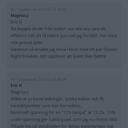
#2 • Uppdaterat: 2019-02-06 06:02
Magnus.J
Eric H
Att koppla direkt från batteri via relä ska vara ett
effektivt sätt att få bättre ljus vad jag förstått. Har dock
inte prövat själv.
Däremot så ersatte jag mina H4:or med ett par Osram
Night breaker, och upplever att ljuset blev bättre.
#3 • Uppdaterat: 2019-02-06 08:04
Eric H
Magnus J
Målet är ju korta ledningar, tjocka kablar och få
kontaktpunkter som kan korrodera...
Nominell spänning för en "12V-lampa" är 13.2V. 15%
underspänning ger halva ljuset..(om jag nu minns rätt)
Tittade lite på databladen för dessa superlampor typ