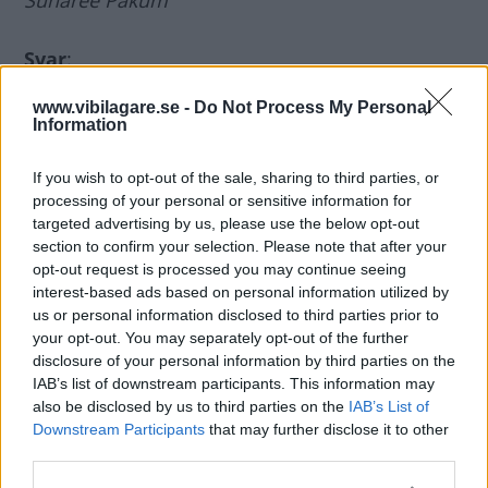
Sunaree Pakum
Svar
:
Nej, det är inte tillåtet. All belysning ska vara E-
www.vibilagare.se -
Do Not Process My Personal
märkt och godkänd för just den aktuella bilen.
Information
Xenon ger så starkt ljus att automatisk
höjdreglering och strålkastarspolning också är
If you wish to opt-out of the sale, sharing to third parties, or
processing of your personal or sensitive information for
ett krav.
targeted advertising by us, please use the below opt-out
Erik Rönnblom, Vi Bilägare
section to confirm your selection. Please note that after your
opt-out request is processed you may continue seeing
Diskutera
: Har du gjort några förändringar av
interest-based ads based on personal information utilized by
us or personal information disclosed to third parties prior to
ljuset på din bil?
your opt-out. You may separately opt-out of the further
disclosure of your personal information by third parties on the
IAB’s list of downstream participants. This information may
also be disclosed by us to third parties on the
IAB’s List of
MISSA INTE KOMMANDE ARTIKLAR OM
Downstream Participants
that may further disclose it to other
STRÅLKASTARE & EXTRALJUS
third parties.
Få vårt nyhetsbrev utan kostnad