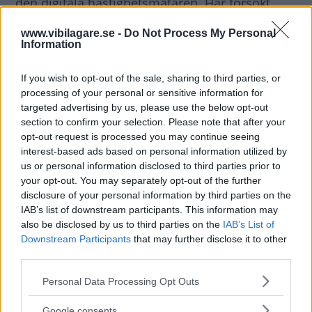
den digitala hastighetsmätaren. Har försökt
med knapparna som man ställer klockan med –
www.vibilagare.se -
Do Not Process My Personal
funkar inte. Hur gör man?
Information
Svar
:
If you wish to opt-out of the sale, sharing to third parties, or
processing of your personal or sensitive information for
Tryck på vänstra knappen under displayen
targeted advertising by us, please use the below opt-out
mellan instrumenten. Tryck på vänstra knappen
section to confirm your selection. Please note that after your
en gång till, tills vägmätarindikeringen börjar
opt-out request is processed you may continue seeing
blinka. Tryck då på den högra knappen så länge
interest-based ads based on personal information utilized by
us or personal information disclosed to third parties prior to
vägmätarindikeringen blinkar. Sedan visas
your opt-out. You may separately opt-out of the further
hastighet i stället. Är bilen utrustad med
disclosure of your personal information by third parties on the
multifunktionsdisplay stegar man fram till
IAB’s list of downstream participants. This information may
also be disclosed by us to third parties on the
IAB’s List of
visning av digital hastighetsmätare med
Downstream Participants
that may further disclose it to other
vippströmbrytaren på vindrutetorkarens ände.
third parties.
Erik Rönnblom, Vi Bilägare
Please note that this website/app uses one or more Google
Personal Data Processing Opt Outs
services and may gather and store information including but
Diskutera
: Vad tycker du om svaret?
not limited to your visit or usage behaviour. You may click to
Google consents