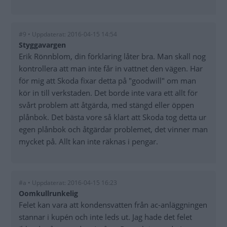
#9 • Uppdaterat: 2016-04-15 14:54
Styggavargen
Erik Rönnblom, din förklaring låter bra. Man skall nog
kontrollera att man inte får in vattnet den vägen. Har
för mig att Skoda fixar detta på "goodwill" om man
kör in till verkstaden. Det borde inte vara ett allt för
svårt problem att åtgärda, med stängd eller öppen
plånbok. Det bästa vore så klart att Skoda tog detta ur
egen plånbok och åtgärdar problemet, det vinner man
mycket på. Allt kan inte räknas i pengar.
#a • Uppdaterat: 2016-04-15 16:23
Oomkullrunkelig
Felet kan vara att kondensvatten från ac-anläggningen
stannar i kupén och inte leds ut. Jag hade det felet