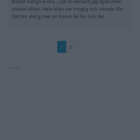
(bland många andra...) på en Renault jag ägde (men
snabbt sålde). Hela bilen var möglig och luktade illa.
Det blir aldrig mer en fransk bil för min del.
Paginering
Nuvarande
1
Sida
2
Nästa
›
sida
sida