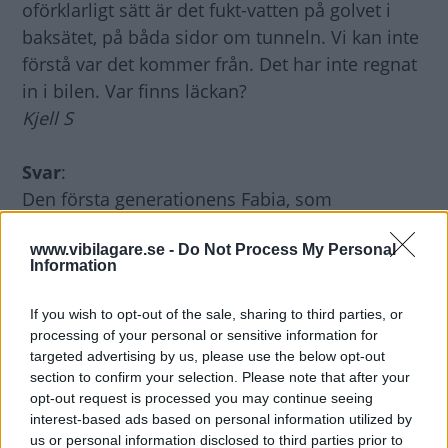
oförklarligt sätt är det fukt-vatten på golvet i
baksätet, på båda sidor om tunneln. Vi kan inte
förstå var det kommer från. Det har inte regnat
in i bilen. Var finns läckan?
Kjell S
Svar
:
Den första generationens Fabia, som
tillverkades mellan 2001 och 2006, kunde ha
www.vibilagare.se -
Do Not Process My Personal
otäta bakdörrar. Auktoriserade verkstäder har
Information
en rutin för hur läckaget ska tätas och upp till
sex år från det bilarna levererades till kund har
If you wish to opt-out of the sale, sharing to third parties, or
Skoda tagit reparationen som ett goodwill-
processing of your personal or sensitive information for
targeted advertising by us, please use the below opt-out
ärende och hjälpt till med finansieringen. Men
section to confirm your selection. Please note that after your
vilken hjälp Fabiaägarna har kunnat få handlar
opt-out request is processed you may continue seeing
förstås också om bilens ålder, mätarställning,
interest-based ads based on personal information utilized by
servicehistoria och allmänna skick. Det är
us or personal information disclosed to third parties prior to