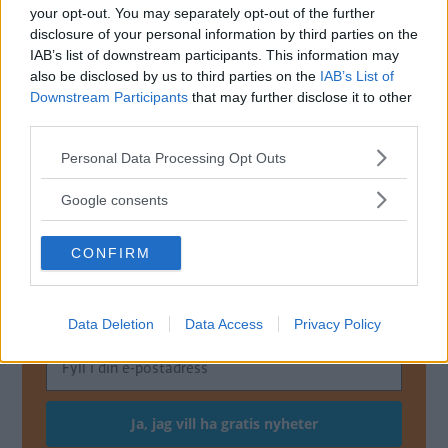
your opt-out. You may separately opt-out of the further
tveksamt om du kan räkna med någon hjälp för
disclosure of your personal information by third parties on the
din tio år gamla Fabia, men fråga hos en
IAB’s list of downstream participants. This information may
auktoriserad Skodaverkstad.
also be disclosed by us to third parties on the
IAB’s List of
Downstream Participants
that may further disclose it to other
Marianne Sterner, Vi Bilägare
third parties.
Diskutera
: Har du haft problem med fukt i din
Please note that this website/app uses one or more Google
Personal Data Processing Opt Outs
services and may gather and store information including but
bil?
not limited to your visit or usage behaviour. You may click to
Google consents
grant or deny consent to Google and its third-party tags to
use your data for below specified purposes in below Google
CONFIRM
consent section.
MISSA INTE KOMMANDE ARTIKLAR OM
SERVICE & REPARATIONER
Få vårt nyhetsbrev utan kostnad
Data Deletion
Data Access
Privacy Policy