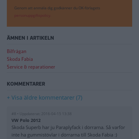
Genom att anmäla dig godkänner du OK-förlagets
personuppgiftspolicy.
ÄMNEN I ARTIKELN
Bilfrågan
Skoda Fabia
Service & reparationer
KOMMENTARER
+ Visa äldre kommentarer (7)
#8 • Uppdaterat: 2016-04-15 13:38
VW Polo 2012
Skoda Superb har ju Paraplyfack i dörrarna. Så varför
inte ha gummistövlar i dörrarna till Skoda Fabia :)