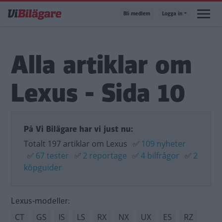
Hoppa
Bli medlem
Logga in
till
huvudinnehåll
Alla artiklar om
Lexus - Sida 10
På Vi Bilägare har vi just nu:
Totalt 197 artiklar om Lexus
✅
109 nyheter
✅
67 tester
✅
2 reportage
✅
4 bilfrågor
✅
2
köpguider
Lexus-modeller:
CT
GS
IS
LS
RX
NX
UX
ES
RZ