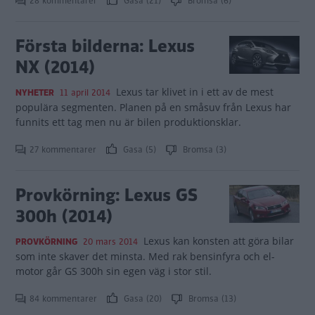
28 kommentarer
Gasa (21)
Bromsa (6)
Första bilderna: Lexus
NX (2014)
Lexus tar klivet in i ett av de mest
NYHETER
11 april 2014
populära segmenten. Planen på en småsuv från Lexus har
funnits ett tag men nu är bilen produktionsklar.
27 kommentarer
Gasa (5)
Bromsa (3)
Provkörning: Lexus GS
300h (2014)
Lexus kan konsten att göra bilar
PROVKÖRNING
20 mars 2014
som inte skaver det minsta. Med rak bensinfyra och el-
motor går GS 300h sin egen väg i stor stil.
84 kommentarer
Gasa (20)
Bromsa (13)