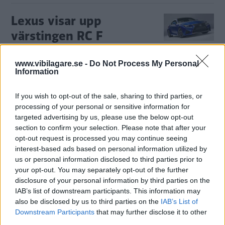
Lexus visar upp
värstingen RC F
Till bilsalongen i Detroit tar Lexus
NYHETER
9 januari 2014
www.vibilagare.se -
Do Not Process My Personal
med sig nya sportiga kupén RCF, som blir den mest
Information
kraftfulla V8-försedda bil Lexus någonsin tillverkat.
8 kommentarer
Gasa (2)
Bromsa (5)
If you wish to opt-out of the sale, sharing to third parties, or
processing of your personal or sensitive information for
targeted advertising by us, please use the below opt-out
Ny liten Lexus-suv – Vi
section to confirm your selection. Please note that after your
Bilägares illustratör
opt-out request is processed you may continue seeing
interest-based ads based on personal information utilized by
skissar bilen
us or personal information disclosed to third parties prior to
your opt-out. You may separately opt-out of the further
Lexus har bestämt sig för att ta
NYHETER
26 december 2013
disclosure of your personal information by third parties on the
upp kampen med prestigekonkurrenterna Audi, BMW och
IAB’s list of downstream participants. This information may
Mercedes i den kompakta suv-klassen.
also be disclosed by us to third parties on the
IAB’s List of
Downstream Participants
that may further disclose it to other
9 kommentarer
Gasa (5)
Bromsa (3)
third parties.