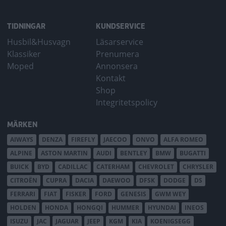
TIDNINGAR
KUNDSERVICE
Husbil&Husvagn
Läsarservice
Klassiker
Prenumera
Moped
Annonsera
Kontakt
Shop
Integritetspolicy
MÄRKEN
AIWAYS
DENZA
FIREFLY
JAECOO
ONVO
ALFA ROMEO
ALPINE
ASTON MARTIN
AUDI
BENTLEY
BMW
BUGATTI
BUICK
BYD
CADILLAC
CATERHAM
CHEVROLET
CHRYSLER
CITROËN
CUPRA
DACIA
DAEWOO
DFSK
DODGE
DS
FERRARI
FIAT
FISKER
FORD
GENESIS
GWM WEY
HOLDEN
HONDA
HONGQI
HUMMER
HYUNDAI
INEOS
ISUZU
JAC
JAGUAR
JEEP
KGM
KIA
KOENIGSEGG