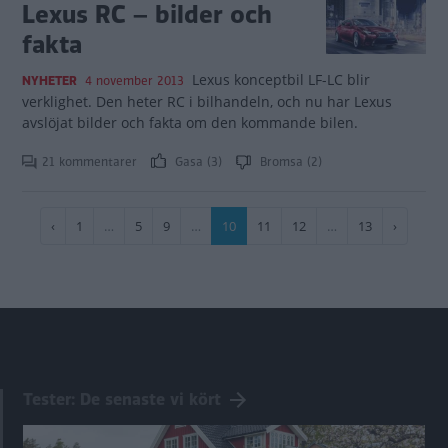
Lexus RC – bilder och
fakta
Lexus konceptbil LF-LC blir
NYHETER
4 november 2013
verklighet. Den heter RC i bilhandeln, och nu har Lexus
avslöjat bilder och fakta om den kommande bilen.
21 kommentarer
Gasa (3)
Bromsa (2)
Paginering
Föregående
‹
Sida
1
…
Sida
5
Sida
9
…
Nuvarande
10
Sida
11
Sida
12
…
Sida
13
Nästa
›
sida
sida
sida
Tester: De senaste vi kört