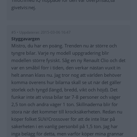
givetvis:nej.
#5 • Uppdaterat: 2015-03-06 16:47
Styggavargen
Mistro, du har en poäng. Trenden nu är större och
tyngre bilar. Varje ny modell uppgradering blir
modellen större fysiskt. Såg en ny Renault Clio och det
var en småbil förr i tiden, den verkar nästan vuxit in
helt annan klass nu. Jag tror nog att världen behöver
komma överens hur bilarna skall se ut när det gäller
storlek och tyngd (längd, bredd, vikt och höjd). Det
funkar inte att vissa bilar tar 7-8 personer och väger
2,5 ton och andra väger 1 ton. Skillnaderna blir för
stora när det kommer till krocksäkerheten. Redan nu
köper folket SUV/Crossover för att de inte litar på
säkerheten i en vanlig personbil på 1,5 ton. Jag har
inga belägg för detta, men varför köper mina grannar