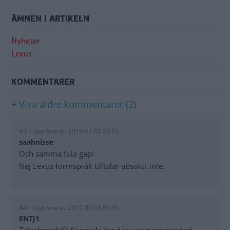
ÄMNEN I ARTIKELN
Nyheter
Lexus
KOMMENTARER
+ Visa äldre kommentarer (2)
#3 • Uppdaterat: 2015-03-05 20:31
saabnisse
Och samma fula gap!
Nej Lexus formspråk tilltalar absolut inte.
#4 • Uppdaterat: 2015-03-06 00:39
ENTJ1
Tillochmed IQ floppade för den var överprisad,så