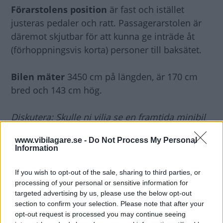
Förarstolens position
är fast och istället
justeras pedaler och ratt. Passagerarstolen är
däremot skjutbar för att kunna ge inträde åt
(förhoppningsvis korta) personer till baksätet.
Bilen mäter
3450 cm på längden, är 170 cm
bred och 143 cm hög.
Diskutera: Skulle ni vilja se en framtida minibil
från Lexus?
www.vibilagare.se -
Do Not Process My Personal
Information
If you wish to opt-out of the sale, sharing to third parties, or
processing of your personal or sensitive information for
targeted advertising by us, please use the below opt-out
section to confirm your selection. Please note that after your
opt-out request is processed you may continue seeing