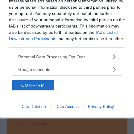
interest-based ads based on personal information utilized by
us or personal information disclosed to third parties prior to
your opt-out. You may separately opt-out of the further
disclosure of your personal information by third parties on the
IAB’s list of downstream participants. This information may
also be disclosed by us to third parties on the
IAB’s List of
Downstream Participants
that may further disclose it to other
third parties.
MISSA INTE KOMMANDE ARTIKLAR OM
Please note that this website/app uses one or more Google
Personal Data Processing Opt Outs
LEXUS
services and may gather and store information including but
not limited to your visit or usage behaviour. You may click to
Google consents
Få vårt nyhetsbrev utan kostnad
grant or deny consent to Google and its third-party tags to
use your data for below specified purposes in below Google
CONFIRM
consent section.
Data Deletion
Data Access
Privacy Policy
Genom att anmäla dig godkänner du OK-förlagets
personuppgiftspolicy.