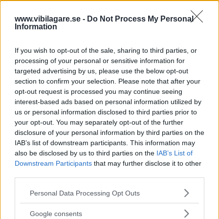
Gh Hybrid Concept. Bilen ger en indikation på hur nästa
Lexus GS kommer att se ut.
www.vibilagare.se -
Do Not Process My Personal
Information
13 kommentarer
Gasa (5)
Bromsa (8)
If you wish to opt-out of the sale, sharing to third parties, or
processing of your personal or sensitive information for
targeted advertising by us, please use the below opt-out
section to confirm your selection. Please note that after your
opt-out request is processed you may continue seeing
interest-based ads based on personal information utilized by
Tester: De senaste vi kört
us or personal information disclosed to third parties prior to
your opt-out. You may separately opt-out of the further
disclosure of your personal information by third parties on the
IAB’s list of downstream participants. This information may
also be disclosed by us to third parties on the
IAB’s List of
Downstream Participants
that may further disclose it to other
third parties.
Please note that this website/app uses one or more Google
Personal Data Processing Opt Outs
services and may gather and store information including but
not limited to your visit or usage behaviour. You may click to
Google consents