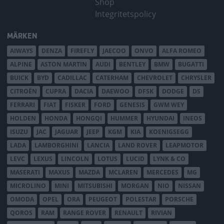
Shop
Integritetspolicy
MÄRKEN
AIWAYS
DENZA
FIREFLY
JAECOO
ONVO
ALFA ROMEO
ALPINE
ASTON MARTIN
AUDI
BENTLEY
BMW
BUGATTI
BUICK
BYD
CADILLAC
CATERHAM
CHEVROLET
CHRYSLER
CITROËN
CUPRA
DACIA
DAEWOO
DFSK
DODGE
DS
FERRARI
FIAT
FISKER
FORD
GENESIS
GWM WEY
HOLDEN
HONDA
HONGQI
HUMMER
HYUNDAI
INEOS
ISUZU
JAC
JAGUAR
JEEP
KGM
KIA
KOENIGSEGG
LADA
LAMBORGHINI
LANCIA
LAND ROVER
LEAPMOTOR
LEVC
LEXUS
LINCOLN
LOTUS
LUCID
LYNK & CO
MASERATI
MAXUS
MAZDA
MCLAREN
MERCEDES
MG
MICROLINO
MINI
MITSUBISHI
MORGAN
NIO
NISSAN
OMODA
OPEL
ORA
PEUGEOT
POLESTAR
PORSCHE
QOROS
RAM
RANGE ROVER
RENAULT
RIVIAN