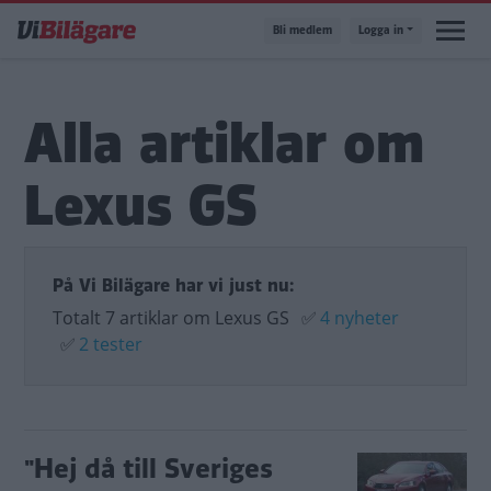
Hoppa
Bli medlem
Logga in
till
huvudinnehåll
Alla artiklar om
Lexus GS
På Vi Bilägare har vi just nu:
Totalt 7 artiklar om Lexus GS
✅
4 nyheter
✅
2 tester
"Hej då till Sveriges